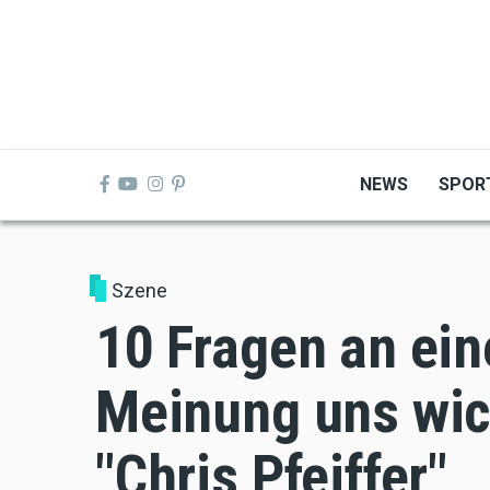
Skip
to
main
content
NEWS
SPOR
Szene
10 Fragen an ei
Meinung uns wic
"Chris Pfeiffer"