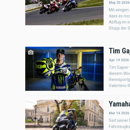
May 20 2026
Mit einigen
dass es noc
Abflug im e
Stopp der S
Tim Gaj
Apr 19 2026
Tim Gajser
diesem Woc
Rennsportg
Valentino-R
Yamaha 
Mar 14 2026
Seit seiner 
Fahrzeugkat