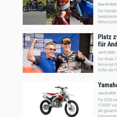
Sep 04 2025
Die Yamaha 
beliebteste
MotorCycle 
Platz 
für And
Jul 07 2025 
Der finale
Motorrad-St
Kofler die 
Yamaha
Jun 23 2025 
Für 2026 ha
YZ450F wei
die gesamte
Fahrerspek