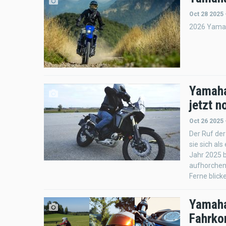
Oct 28 2025 
2026 Yamaha
Yamaha
jetzt n
Oct 26 2025 
Der Ruf der
sie sich al
Jahr 2025 b
aufhorchen 
Ferne blicke
Yamaha
Fahrko