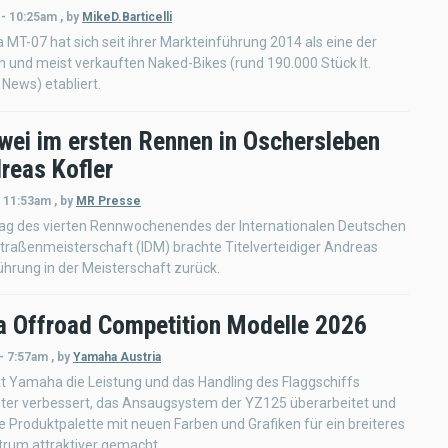
 - 10:25am
,
by
MikeD.Barticelli
MT-07 hat sich seit ihrer Markteinführung 2014 als eine der
n und meist verkauften Naked-Bikes (rund 190.000 Stück lt.
News) etabliert.
zwei im ersten Rennen in Oschersleben
reas Kofler
- 11:53am
,
by
MR Presse
 Tag des vierten Rennwochenendes der Internationalen Deutschen
raßenmeisterschaft (IDM) brachte Titelverteidiger Andreas
Führung in der Meisterschaft zurück.
 Offroad Competition Modelle 2026
- 7:57am
,
by
Yamaha Austria
t Yamaha die Leistung und das Handling des Flaggschiffs
ter verbessert, das Ansaugsystem der YZ125 überarbeitet und
 Produktpalette mit neuen Farben und Grafiken für ein breiteres
trum attraktiver gemacht.