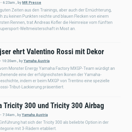
 - 6:23am
,
by
MR Presse
 guten Zeiten aus den Trainings, aber auch der Ernüchterung,
h zu keinen Punkten reichte und blauen Flecken von einem
rsten Rennen, trat Andreas Kofler die Heimreise vom fünften
upersport-Weltmeisterschaft in Most an.
ser ehrt Valentino Rossi mit Dekor
 - 10:20am
,
by
Yamaha Austria
 vom Monster Energy Yamaha Factory MXGP-Team würdigt an
henende eine der erfolgreichsten Ikonen der Yamaha-
eschichte, indem er beim MXGP von Trentino eine spezielle
ossi-Tribut-Lackierung präsentiert.
Tricity 300 und Tricity 300 Airbag
 - 7:34am
,
by
Yamaha Austria
Einführung hat sich der Tricity 300 als beliebte Option in der
egorie mit 3-Rädern etabliert.