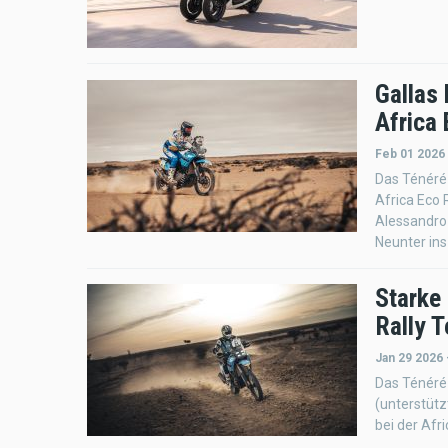
Gallas 
Africa
Feb 01 2026
Das Ténéré 
Africa Eco 
Alessandro 
Neunter ins 
Starke
Rally 
Jan 29 2026 
Das Ténéré
(unterstütz
bei der Afr