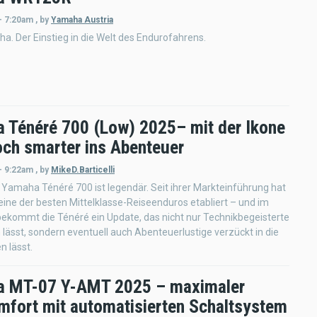
- 7:20am
,
by
Yamaha Austria
. Der Einstieg in die Welt des Endurofahrens.
 Ténéré 700 (Low) 2025– mit der Ikone
och smarter ins Abenteuer
- 9:22am
,
by
MikeD.Barticelli
 Yamaha Ténéré 700 ist legendär. Seit ihrer Markteinführung hat
s eine der besten Mittelklasse-Reiseenduros etabliert – und im
ekommt die Ténéré ein Update, das nicht nur Technikbegeisterte
lässt, sondern eventuell auch Abenteuerlustige verzückt in die
n lässt.
 MT-07 Y-AMT 2025 – maximaler
mfort mit automatisierten Schaltsystem