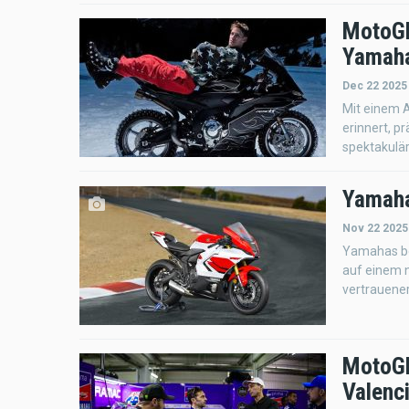
MotoGP
Yamaha
Dec 22 2025
Mit einem A
erinnert, p
spektakulär
Yamaha
Nov 22 2025
Yamahas bel
auf einem n
vertrauene
MotoGP
Valenci