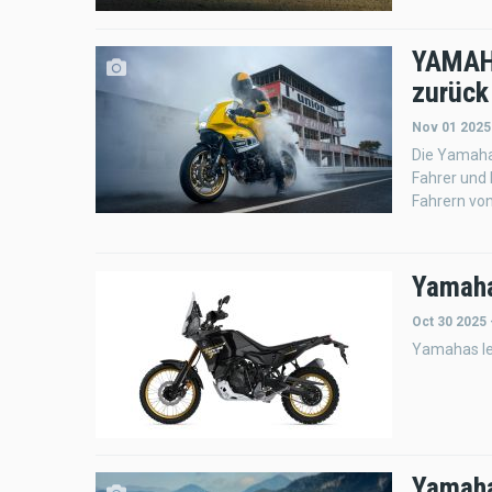
YAMAHA
zurück
Nov 01 2025
Die Yamaha
Fahrer und
Fahrern von
Yamaha
Oct 30 2025 
Yamahas le
Yamah