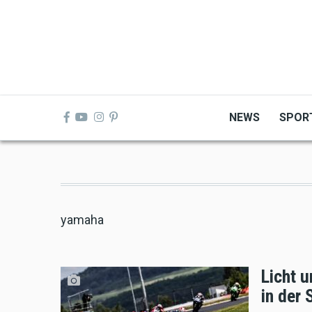
Skip
to
main
content
NEWS
SPOR
yamaha
Licht u
in der