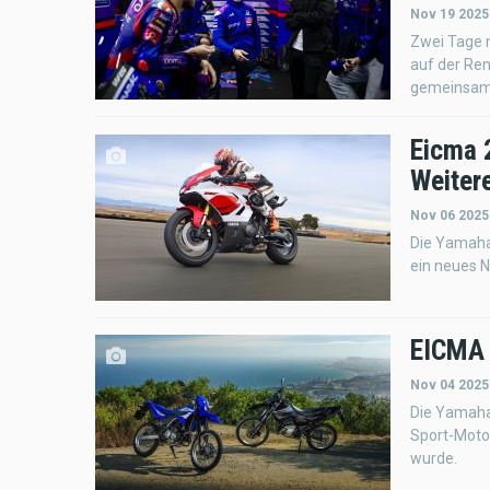
Nov 19 2025
Zwei Tage 
auf der Ren
gemeinsamen
Eicma 
Weiter
Nov 06 2025
Die Yamaha
ein neues 
EICMA
Nov 04 2025
Die Yamaha 
Sport-Motor
wurde.