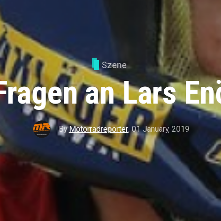
Szene
Fragen an Lars En
By
Motorradreporter
,
01 January, 2019