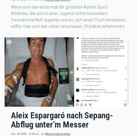
Wenn sich das erste mal die grössten Action Sport
Athleten, die sich in ihrer Jugend nichts besonders
freundschaftlich zugetan waren, auf einen Tisch hinsetzen,
sollte man sich das schon anschauen. Prädikat sehenswert.
Aleix Espargaró nach Sepang-
Abflug unter’m Messer
Apr 20 2026 - 8:04am
,
by
Motorradreporter