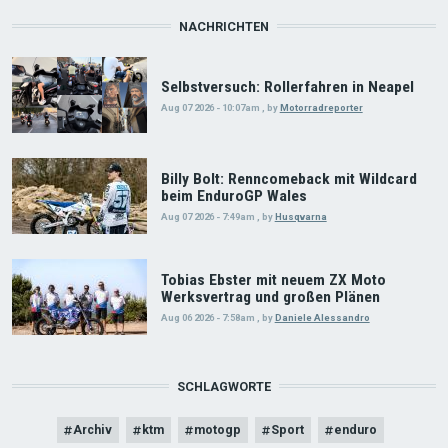
NACHRICHTEN
Selbstversuch: Rollerfahren in Neapel
Aug 07 2026 - 10:07am
,
by
Motorradreporter
Billy Bolt: Renncomeback mit Wildcard
beim EnduroGP Wales
Aug 07 2026 - 7:49am
,
by
Husqvarna
Tobias Ebster mit neuem ZX Moto
Werksvertrag und großen Plänen
Aug 06 2026 - 7:58am
,
by
Daniele Alessandro
SCHLAGWORTE
Archiv
ktm
motogp
Sport
enduro