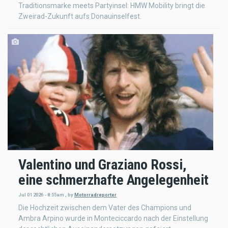
Traditionsmarke meets Partyinsel: HMW Mobility bringt die
Zweirad-Zukunft aufs Donauinselfest.
Valentino und Graziano Rossi,
eine schmerzhafte Angelegenheit
Jul 01 2026 - 8:55am
,
by
Motorradreporter
Die Hochzeit zwischen dem Vater des Champions und
Ambra Arpino wurde in Monteciccardo nach der Einstellung