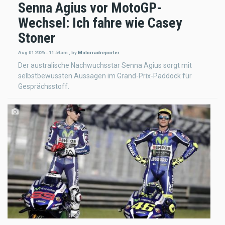
Senna Agius vor MotoGP-
Wechsel: Ich fahre wie Casey
Stoner
Aug 01 2026 - 11:54am
,
by
Motorradreporter
Der australische Nachwuchsstar Senna Agius sorgt mit
selbstbewussten Aussagen im Grand-Prix-Paddock für
Gesprächsstoff.