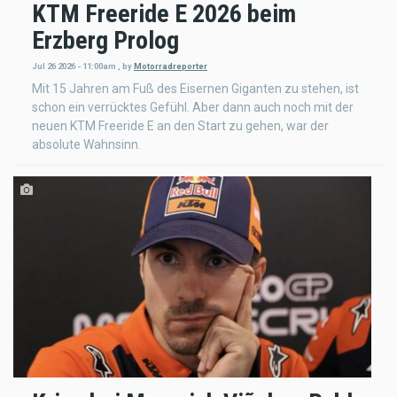
KTM Freeride E 2026 beim
Erzberg Prolog
Jul 26 2026 - 11:00am
,
by
Motorradreporter
Mit 15 Jahren am Fuß des Eisernen Giganten zu stehen, ist
schon ein verrücktes Gefühl. Aber dann auch noch mit der
neuen KTM Freeride E an den Start zu gehen, war der
absolute Wahnsinn.