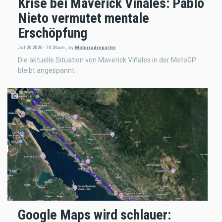
Krise bei Maverick Viñales: Pablo
Nieto vermutet mentale
Erschöpfung
Jul 26 2026 - 10:36am
,
by
Motorradreporter
Die aktuelle Situation von Maverick Viñales in der MotoGP
bleibt angespannt.
Google Maps wird schlauer: