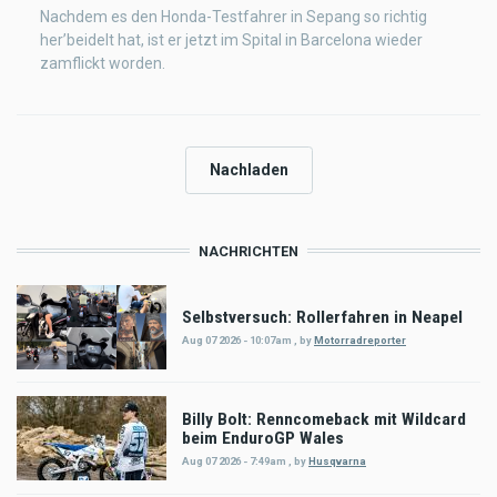
Nachdem es den Honda-Testfahrer in Sepang so richtig
her’beidelt hat, ist er jetzt im Spital in Barcelona wieder
zamflickt worden.
Nachladen
NACHRICHTEN
Selbstversuch: Rollerfahren in Neapel
Aug 07 2026 - 10:07am
,
by
Motorradreporter
Billy Bolt: Renncomeback mit Wildcard
beim EnduroGP Wales
Aug 07 2026 - 7:49am
,
by
Husqvarna