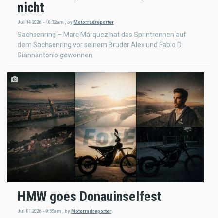
nicht
Jul 14 2026 - 10:32am
,
by
Motorradreporter
Sachsenring – Marc Márquez hat das Sprintrennen auf
dem Sachsenring vor seinem Bruder Alex und Fabio Di
Giannantonio gewonnen.
HMW goes Donauinselfest
Jul 01 2026 - 9:55am
,
by
Motorradreporter