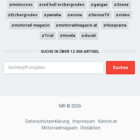
motocross
red bull erzbergrodeo
gasgas
Szene
Erzbergrodeo
yamaha
eicma
ServusTV
video
motorrad-magazin
motorradmagazin.at
Husqvarna
Trial
Honda
ducati
SUCHE IN ÜBER 12.000 ARTIKEL
Search
MR © 2026
FOOTER
Datenschutzerklärung
Impressum
Katoch.at
Motorradmagazin
Redaktion