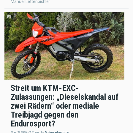
Manuel Lettenbichler.
Streit um KTM-EXC-
Zulassungen: „Dieselskandal auf
zwei Rädern“ oder mediale
Treibjagd gegen den
Endurosport?
May 28 2026 - 7:51am
,
by
Motorradreporter