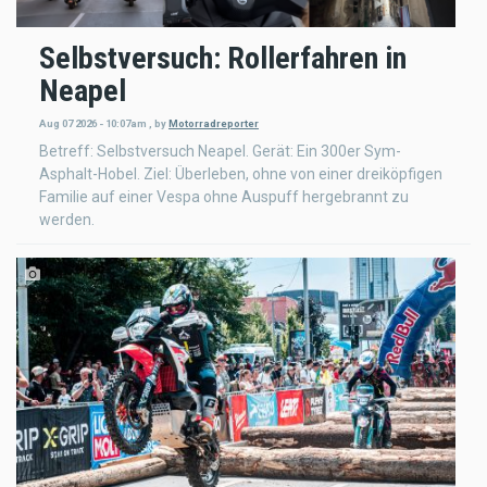
Selbstversuch: Rollerfahren in
Neapel
Aug 07 2026 - 10:07am
,
by
Motorradreporter
Betreff: Selbstversuch Neapel. Gerät: Ein 300er Sym-
Asphalt-Hobel. Ziel: Überleben, ohne von einer dreiköpfigen
Familie auf einer Vespa ohne Auspuff hergebrannt zu
werden.