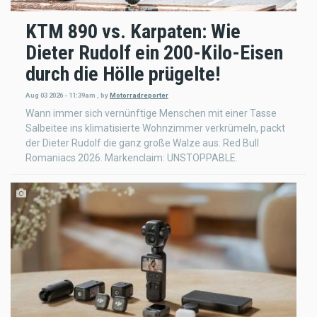
KTM 890 vs. Karpaten: Wie
Dieter Rudolf ein 200-Kilo-Eisen
durch die Hölle prügelte!
Aug 03 2026 - 11:39am
,
by
Motorradreporter
Wann immer sich vernünftige Menschen mit einer Tasse
Salbeitee ins klimatisierte Wohnzimmer verkrümeln, packt
der Dieter Rudolf die ganz große Walze aus. Red Bull
Romaniacs 2026. Markenclaim: UNSTOPPABLE.