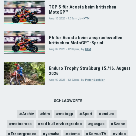
TOP 5 für Acosta beim britischen
MotoGP™
Aug 10 2026 - 7:55am
,
by
KTM
P6 für Acosta beim anspruchsvollen
britischen MotoGP™-Sprint
Aug 09 2026 - 12:38pm
,
by
KTM
Enduro Trophy Straßburg 15./16. August
2026
Aug 09 2026 - 12:22pm
,
by
Peter Bachler
SCHLAGWORTE
Archiv
ktm
motogp
Sport
enduro
motocross
red bull erzbergrodeo
gasgas
Szene
Erzbergrodeo
yamaha
eicma
ServusTV
video