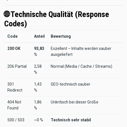
🌐 Technische Qualität (Response
Codes)
Code
Anteil
Bewertung
200 OK
93,83
Exzellent – Inhalte werden sauber
%
ausgeliefert
206 Partial
2,58
Normal (Media / Cache / Streams)
%
301
1,43
SEO-technisch sauber
Redirect
%
404 Not
1,86
Unkritisch bei dieser Größe
Found
%
500 / 503
~0 %
Technisch sehr stabil