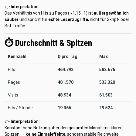
👉
Interpretation:
Das Verhältnis von Hits zu Pages (~1,15 : 1) ist
außergewöhnlich
sauber
und spricht für
echte Leserzugriffe
, nicht für Skript- oder
Bot-Traffic.
⏱️ Durchschnitt & Spitzen
Kennzahl
Ø pro Tag
Max
Hits
464.792
582.676
Pages
401.570
533.320
Visits
48.934
61.503
Hits / Stunde
19.366
29.524
👉
Interpretation:
Konstant hohe Nutzung über den gesamten Monat, mit klaren
Spitzen →
keine Einmaleffekte
, sondern stabile Reichweite.