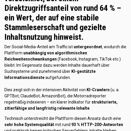
Direktzugriffsanteil von rund 64 %
–
ein Wert, der auf eine stabile
Stammleserschaft und gezielte
Inhaltsnutzung hinweist.
Der Social-Media-Anteil am Traffic ist
untergeordnet
, wodurch die
Plattform
unabhängig von algorithmischen
Reichweitenschwankungen
(Facebook, Instagram, TikTok etc.)
bleibt. Im Gegensatz dazu werden Inhalte dauerhaft über
Suchsysteme und zunehmend über
KI-gestützte
Informationsdienste
aufgefunden.
Dies zeigt sich in der intensiven Aktivität von
KI-Crawlern
(u. a.
GPTBot, ClaudeBot, AmazonBot), die Motorradreporter
regelmäßig indexieren – ein klarer Indikator für
strukturierte,
zitierfähige und langfristig relevante Inhalte
.
Technisch unterstreicht die Plattform diesen Ansatz durch eine
sehr hohe Systemqualität
mit rund
93 % HTTP-200-Antworten
und praktisch keinen kritischen Serverfehlern. Inhalte bleiben