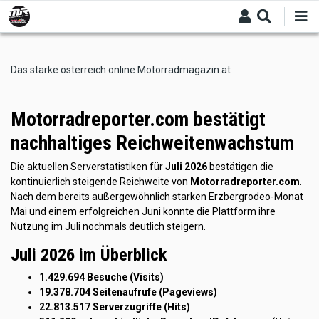
Skip
to
main
content
Das starke österreich online Motorradmagazin.at
Motorradreporter.com bestätigt
nachhaltiges Reichweitenwachstum
Die aktuellen Serverstatistiken für
Juli 2026
bestätigen die
kontinuierlich steigende Reichweite von
Motorradreporter.com
.
Nach dem bereits außergewöhnlich starken Erzbergrodeo-Monat
Mai und einem erfolgreichen Juni konnte die Plattform ihre
Nutzung im Juli nochmals deutlich steigern.
Juli 2026 im Überblick
1.429.694 Besuche (Visits)
19.378.704 Seitenaufrufe (Pageviews)
22.813.517 Serverzugriffe (Hits)