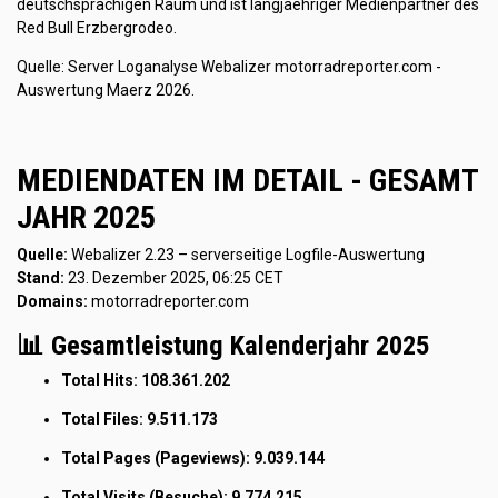
deutschsprachigen Raum und ist langjaehriger Medienpartner des
Red Bull Erzbergrodeo.
Quelle: Server Loganalyse Webalizer motorradreporter.com -
Auswertung Maerz 2026.
MEDIENDATEN IM DETAIL - GESAMT
JAHR 2025
Quelle:
Webalizer 2.23 – serverseitige Logfile-Auswertung
Stand:
23. Dezember 2025, 06:25 CET
Domains:
motorradreporter.com
📊 Gesamtleistung Kalenderjahr 2025
Total Hits:
108.361.202
Total Files:
9.511.173
Total Pages (Pageviews):
9.039.144
Total Visits (Besuche):
9.774.215