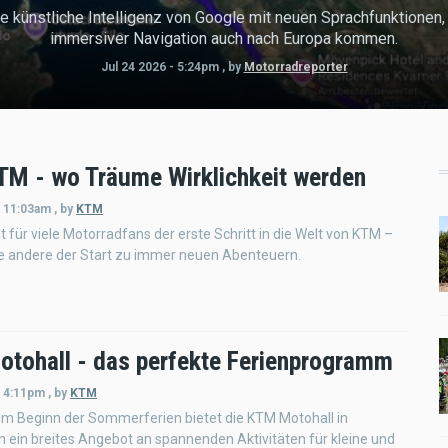
e künstliche Intelligenz von Google mit neuen Sprachfunktionen,
immersiver Navigation auch nach Europa kommen.
Jul 24 2026 - 5:24pm
,
by
Motorradreporter
TM - wo Träume Wirklichkeit werden
- 11:03am
,
by
KTM
t für viele Motorradfans der erste Schritt in die Welt von KTM –
le andere der Start zu immer neuen Abenteuern.
tohall - das perfekte Ferienprogramm
- 4:11pm
,
by
KTM
m Beginn der Sommerferien bietet die KTM Motohall in
 ein breites Angebot an spannenden Aktivitäten für kleine und