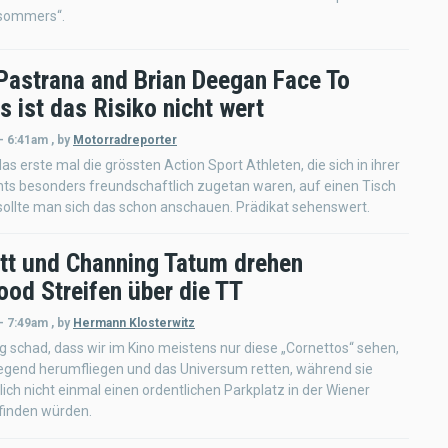
sommers“.
 Pastrana and Brian Deegan Face To
s ist das Risiko nicht wert
- 6:41am
,
by
Motorradreporter
as erste mal die grössten Action Sport Athleten, die sich in ihrer
ts besonders freundschaftlich zugetan waren, auf einen Tisch
sollte man sich das schon anschauen. Prädikat sehenswert.
itt und Channing Tatum drehen
ood Streifen über die TT
- 7:49am
,
by
Hermann Klosterwitz
wig schad, dass wir im Kino meistens nur diese „Cornettos“ sehen,
Gegend herumfliegen und das Universum retten, während sie
ich nicht einmal einen ordentlichen Parkplatz in der Wiener
finden würden.