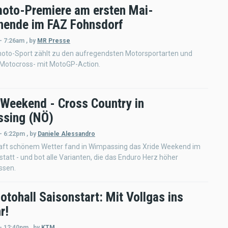
oto-Premiere am ersten Mai-
ende im FAZ Fohnsdorf
- 7:26am
,
by
MR Presse
oto-Sport zählt zu den aufregendsten Motorsportarten und
 Motocross- mit MotoGP-Action.
 Weekend - Cross Country in
sing (NÖ)
 - 6:22pm
,
by
Daniele Alessandro
aft schönem Wetter fand in Wimpassing das Xride Weekend im
statt - und bot alle Varianten, die das Enduro Herz höher
ssen.
tohall Saisonstart: Mit Vollgas ins
r!
 - 12:40pm
,
by
KTM