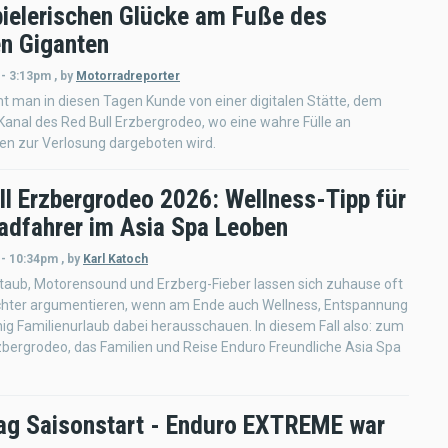
ielerischen Glücke am Fuße des
en Giganten
 - 3:13pm
,
by
Motorradreporter
 man in diesen Tagen Kunde von einer digitalen Stätte, dem
anal des Red Bull Erzbergrodeo, wo eine wahre Fülle an
en zur Verlosung dargeboten wird.
ll Erzbergrodeo 2026: Wellness-Tipp für
adfahrer im Asia Spa Leoben
 - 10:34pm
,
by
Karl Katoch
taub, Motorensound und Erzberg-Fieber lassen sich zuhause oft
eichter argumentieren, wenn am Ende auch Wellness, Entspannung
ig Familienurlaub dabei herausschauen. In diesem Fall also: zum
zbergrodeo, das Familien und Reise Enduro Freundliche Asia Spa
ag Saisonstart - Enduro EXTREME war