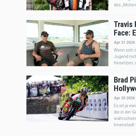
des „Motor
Travis
Face: E
Apr 21 2026 
Wenn sich d
Jugend nich
hinsetzen, 
Brad P
Hollyw
Apr 20 2026 
Es ist ja e
die in der 
wahrscheinl
Innenstadt 