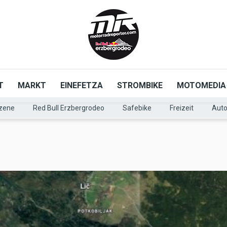
T
MARKT
EINEFETZA
STROMBIKE
MOTOMEDIA
zene
Red Bull Erzbergrodeo
Safebike
Freizeit
Aut