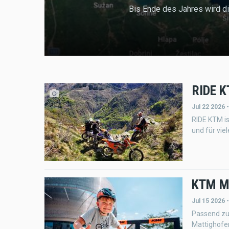
Bis Ende des Jahres wird di
RIDE K
Jul 22 2026 
RIDE KTM is
und für vie
KTM Mo
Jul 15 2026 
Passend zu
Mattighofen