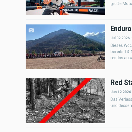
große Moto
Enduro 
Jul 02 2026 
Dieses Woch
bereits 13.
restlos aus
Red Sta
Jun 12 2026
Das Verlass
und dessen