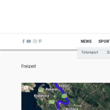
Skip
to
main
content
NEWS
SPOR
Fotoreport
S
Freizeit