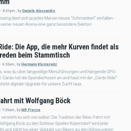
amm
 - 8:41pm
,
by
Daniele Alessandro
ssing lässt sich ja jedes Mal ein neues "Schmankerl" einfallen -
 seiner neuen Arena eine ganz besondere Sektion.
ide: Die App, die mehr Kurven findet als
reden beim Stammtisch
- 6:32am
,
by
Hermann Klosterwitz
les, was du über langweilige Menüführungen und hängende GPS-
t. Cardo hat die Spendierhosen an und haut mit der „Cardo Ride“
hste digitale Upgrade für unsere Zunft raus.
Fahrt mit Wolfgang Böck
- 7:25am
,
by
MR Presse
 versteht es sich von selbst: Die Tradition der Biker-Fahrt mit
olfgang Böck zu den Schloss-Spielen Kobersdorf wird jede
bt und zählt bei einer Vielzahl von Bikern zu den Höhepunkten