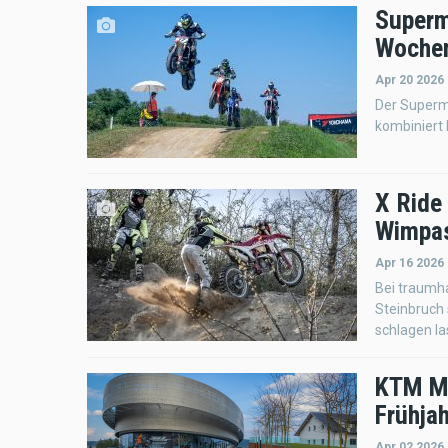
Superm
Wochen
Apr 20 2026 
Der Superm
kombiniert
X Ride
Wimpas
Apr 16 2026
Bei traumh
Steinbruch 
schlagen la
KTM Mo
Frühjah
Apr 02 2026