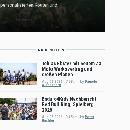
 personalisierten Routen und
NACHRICHTEN
Tobias Ebster mit neuem ZX
Moto Werksvertrag und
großen Plänen
Aug 06 2026 - 7:58am
,
by
Daniele
Alessandro
Enduro4Kids Nachbericht
Red Bull Ring, Spielberg
2026
Aug 05 2026 - 9:15am
,
by
Peter
Bachler