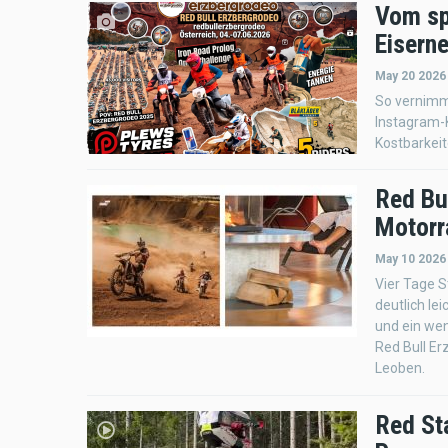
Vom sp
Eisern
May 20 2026
So vernimmt
Instagram-K
Kostbarkeit
Red Bu
Motorr
May 10 2026
Vier Tage S
deutlich l
und ein wen
Red Bull Er
Leoben.
Red St