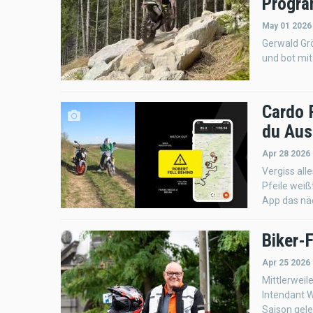
Progr
May 01 2026
Gerwald Grö
und bot mit
Cardo R
du Aus
Apr 28 2026 
Vergiss al
Pfeile weiß
App das näc
Biker-
Apr 25 2026 
Mittlerweile
Intendant W
Saison gele