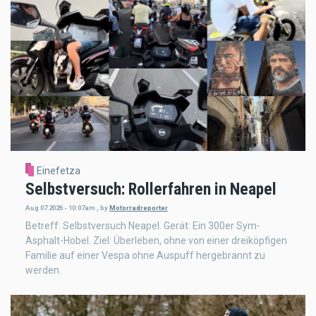
Einefetza
Selbstversuch: Rollerfahren in Neapel
Aug 07 2026 - 10:07am
,
by
Motorradreporter
Betreff: Selbstversuch Neapel. Gerät: Ein 300er Sym-
Asphalt-Hobel. Ziel: Überleben, ohne von einer dreiköpfigen
Familie auf einer Vespa ohne Auspuff hergebrannt zu
werden.