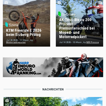
Safebike
AK-Test: Bis zu 200
Prozent
Szene
Preisunterschied bei
KTM Freeride E 2026
Moped- und
beim Erzberg Prolog
Motorradpickerl
Jul 26 2026 - 11:00am
,
by
Motorradreporter
Jul 14 2026 - 10:44am
,
by
MR Presse
NACHRICHTEN