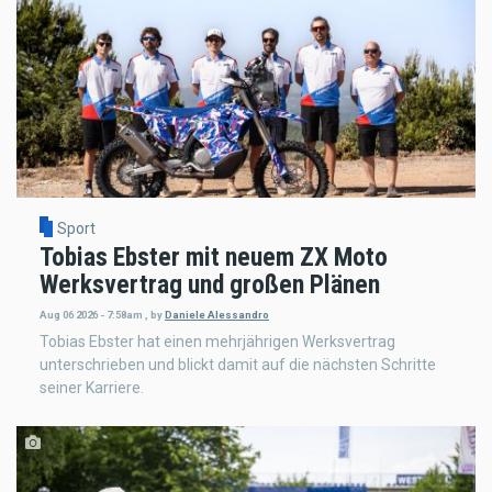
Sport
Tobias Ebster mit neuem ZX Moto
Werksvertrag und großen Plänen
Aug 06 2026 - 7:58am
,
by
Daniele Alessandro
Tobias Ebster hat einen mehrjährigen Werksvertrag
unterschrieben und blickt damit auf die nächsten Schritte
seiner Karriere.