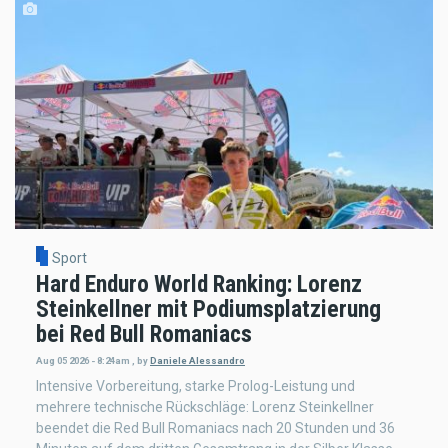
Sport
Hard Enduro World Ranking: Lorenz
Steinkellner mit Podiumsplatzierung
bei Red Bull Romaniacs
Aug 05 2026 - 8:24am
,
by
Daniele Alessandro
Intensive Vorbereitung, starke Prolog-Leistung und
mehrere technische Rückschläge: Lorenz Steinkellner
beendet die Red Bull Romaniacs nach 20 Stunden und 36