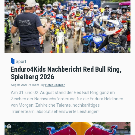
Sport
Enduro4Kids Nachbericht Red Bull Ring,
Spielberg 2026
Aug 05 2026 - 9:15am
,
by
Peter Bachler
Am 01. und 02. August stand der Red Bull Ring ganz im
Zeichen der Nachwuchsförderung für die Enduro HeldInnen
von Morgen: Zahlreiche Talente, hochkarätiges
Trainerteam, absolut sehenswerte Leistungen!