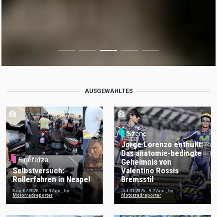
AUSGEWÄHLTES
Szene
Jorge Lorenzo enthüllt:
Das anatomie-bedingte
Einefetza
Geheimnis von
Selbstversuch:
Valentino Rossis
Rollerfahren in Neapel
Bremsstil
Aug 07 2026 - 10:07am
,
by
Jul 31 2026 - 9:27am
,
by
Motorradreporter
Motorradreporter