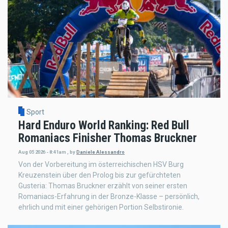
Sport
Hard Enduro World Ranking: Red Bull
Romaniacs Finisher Thomas Bruckner
Aug 05 2026 - 8:41am
,
by
Daniele Alessandro
Von der Vorbereitung im österreichischen HSV Burg
Kreuzenstein über den Prolog bis zur gefürchteten
Gusteria: Thomas Bruckner erzählt von seiner ersten
Romaniacs-Erfahrung in der Bronze-Klasse – persönlich,
ehrlich und mit einer gehörigen Portion Selbstironie.