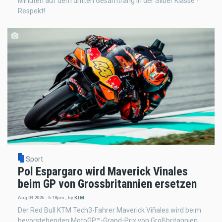
Minuten auf dem dritten Gesamtrang in der Silber Klasse -
Respekt!
Sport
Pol Espargaro wird Maverick Vinales
beim GP von Grossbritannien ersetzen
Aug 04 2026 - 6:18pm
,
by
KTM
Der Red Bull KTM Tech3-Fahrer Maverick Viñales wird beim
bevorstehenden MotoGP™-Grand-Prix von Großbritannien