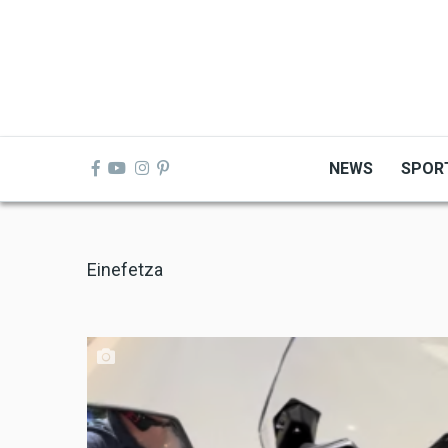
Skip
to
main
content
NEWS
SPOR
Einefetza