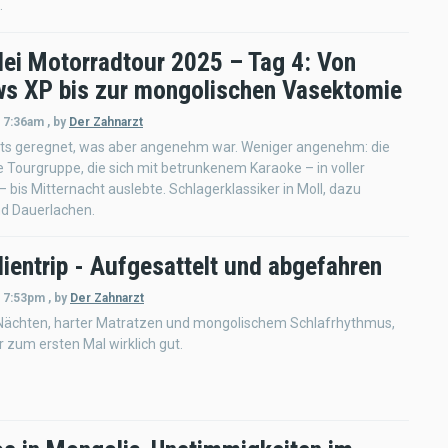
.
ei Motorradtour 2025 – Tag 4: Von
s XP bis zur mongolischen Vasektomie
- 7:36am
,
by
Der Zahnarzt
hts geregnet, was aber angenehm war. Weniger angenehm: die
 Tourgruppe, die sich mit betrunkenem Karaoke – in voller
– bis Mitternacht auslebte. Schlagerklassiker in Moll, dazu
d Dauerlachen.
ientrip - Aufgesattelt und abgefahren
- 7:53pm
,
by
Der Zahnarzt
Nächten, harter Matratzen und mongolischem Schlafrhythmus,
r zum ersten Mal wirklich gut.