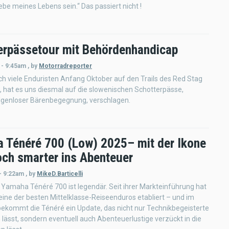
ebe meines Lebens sein.“ Das passiert nicht !
erpässetour mit Behördenhandicap
 - 9:45am
,
by
Motorradreporter
h viele Enduristen Anfang Oktober auf den Trails des Red Stag
 hat es uns diesmal auf die slowenischen Schotterpässe,
olgenloser Bärenbegegnung, verschlagen.
 Ténéré 700 (Low) 2025– mit der Ikone
och smarter ins Abenteuer
- 9:22am
,
by
MikeD.Barticelli
 Yamaha Ténéré 700 ist legendär. Seit ihrer Markteinführung hat
s eine der besten Mittelklasse-Reiseenduros etabliert – und im
ekommt die Ténéré ein Update, das nicht nur Technikbegeisterte
lässt, sondern eventuell auch Abenteuerlustige verzückt in die