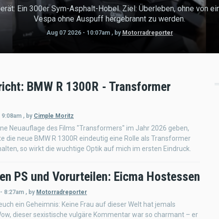
erät: Ein 300er Sym-Asphalt-Hobel. Ziel: Überleben, ohne von ein
Vespa ohne Auspuff hergebrannt zu werden.
Aug 07 2026 - 10:07am
,
by
Motorradreporter
richt: BMW R 1300R - Transformer
- 9:08am
,
by
Cimple Moritz
ine Neuauflage des Films "Transformers" im Jahr 2026 geben,
e die neue BMW R 1300R eindeutig eine Rolle als Transformer
alten, so wirkt die wuchtige Optik auf mich im ersten Eindruck.
en PS und Vorurteilen: Eicma Hostessen
 - 8:27am
,
by
Motorradreporter
 euch ein Geheimnis: Keine Frau auf dieser Welt hat jemals
Wow, dieser sexistische vulgäre Kommentar war so charmant – er