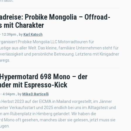
n lässt.
adreise: Probike Mongolia – Offroad-
s mit Charakter
 - 12:39pm
,
by
Karl Katoch
rganisiert Probike Mongolia LLC Motorradtouren für
stige aus aller Welt. Das kleine, familiäre Unternehmen steht für
uverlässigkeit und persönliche Betreuung. Letztens mit Kinigadner
rwegs.
 Hypermotard 698 Mono – der
inder mit Espresso-Kick
 - 4:04pm
,
by
MikeD.Barticelli
 Herbst 2023 auf der EICMA in Mailand vorgestellt, im Jänner
iter Verkaufsstart und 2025 endlich bei uns im Alltagstest und
 am Rübenplatz in Himberg gelandet. Wir haben die
d Mono oft gesehen, manches über sie gelesen, jetzt muss sie
ugen.