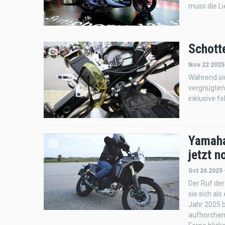
muss die Li
Schott
Nov 22 2025
Während sic
vergnügten,
inklusive f
Yamaha
jetzt n
Oct 26 2025 
Der Ruf der
sie sich al
Jahr 2025 b
aufhorchen 