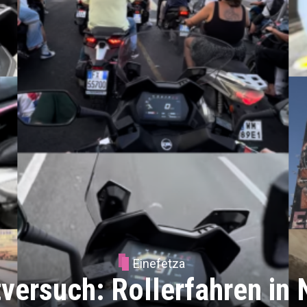
Einefetza
versuch: Rollerfahren in