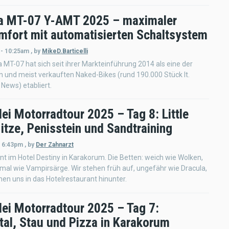
 MT-07 Y-AMT 2025 – maximaler
mfort mit automatisierten Schaltsystem
 - 10:25am
,
by
MikeD.Barticelli
MT-07 hat sich seit ihrer Markteinführung 2014 als eine der
n und meist verkauften Naked-Bikes (rund 190.000 Stück lt.
News) etabliert.
ei Motorradtour 2025 – Tag 8: Little
itze, Penisstein und Sandtraining
- 6:43pm
,
by
Der Zahnarzt
nt im Hotel Destiny in Karakorum. Die Betten: weich wie Wolken,
mal wie Vampirsärge. Wir stehen früh auf, ungefähr wie Dracula,
hen uns in das Hotelrestaurant hinunter.
ei Motorradtour 2025 – Tag 7:
tal, Stau und Pizza in Karakorum