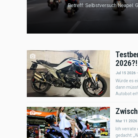
Betreff: Selbstversuch Neapel. G
Testbe
2026?!
Jul 15 2026 
Würde es e
dann müsst
Autobot erh
Zwisch
Mar 11 2026
Ich verrate
gedacht: „