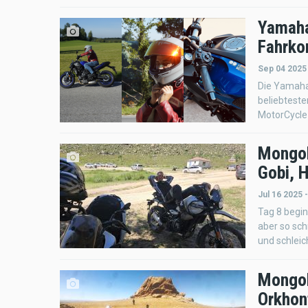
Yamaha
Fahrko
Sep 04 2025
Die Yamaha 
beliebteste
MotorCycle 
Mongol
Gobi, H
Jul 16 2025 
Tag 8 begin
aber so sch
und schleic
Mongol
Orkhon