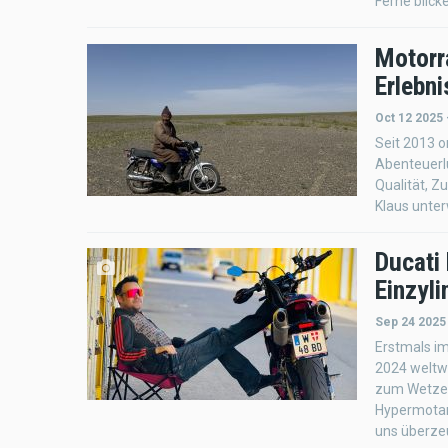
Ferne blicke
Motorr
Erlebni
Oct 12 2025
Seit 2013 o
Abenteuerlu
Qualität, Z
Klaus unte
Ducati
Einzyl
Sep 24 2025
Erstmals im
2024 weltwe
zum Wetzen
Hypermotar
uns überze