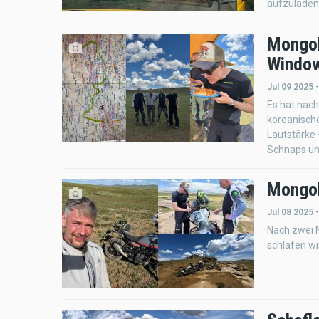
aufzuladen
Mongol
Window
Jul 09 2025 
Es hat nac
koreanische
Lautstärke 
Schnaps un
Mongol
Jul 08 2025 
Nach zwei 
schlafen wi