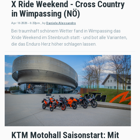
X Ride Weekend - Cross Country
in Wimpassing (NÖ)
Apr 16 2026 - 6:22pm
,
by
Daniele Alessandro
Bei traumhaft schönem Wetter fand in Wimpassing das
Xride Weekend im Steinbruch statt - und bot alle Varianten,
die das Enduro Herz höher schlagen lassen.
KTM Motohall Saisonstart: Mit