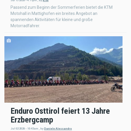
Jul 15 2026 - 4:11pm
,
by
KTM
Passend zum Beginn der Sommerferien bietet die KTM
Motohall in Mattighofen ein breites Angebot an
spannenden Aktivitäten für kleine und große
Motorradfahrer.
Enduro Osttirol feiert 13 Jahre
Erzbergcamp
Jul 02 2026 - 10:43am
,
by
Daniele Alessandro