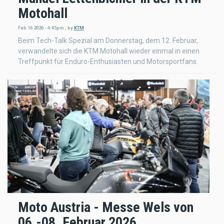
Motohall
Feb 16 2026 - 4:45pm
,
by
KTM
Beim Tech-Talk Spezial am Donnerstag, dem 12. Februar,
verwandelte sich die KTM Motohall wieder einmal in einen
Treffpunkt für Enduro-Enthusiasten und Motorsportfans.
Moto Austria - Messe Wels von
06.-08. Februar 2026