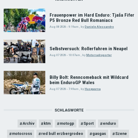
Frauenpower im Hard Enduro: Tjaša Fifer
P5 Bronze Red Bull Romaniacs
Aug 08 2026 - 9:19am
,
by
Daniele Alessandro
Selbstversuch: Rollerfahren in Neapel
Aug 07 2026 - 10:07am
,
by
Motorradreporter
Billy Bolt: Renncomeback mit Wildcard
beim EnduroGP Wales
Aug 07 2026 - 7:49am
,
by
Husqvarna
SCHLAGWORTE
Archiv
ktm
motogp
Sport
enduro
motocross
red bull erzbergrodeo
gasgas
Szene