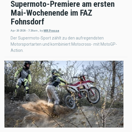
Supermoto-Premiere am ersten
Mai-Wochenende im FAZ
Fohnsdorf
Apr 20 2026 - 7:26am
,
by
MR Presse
Der Supermoto-Sport zählt zu den aufregendsten
Motorsportarten und kombiniert Motocross- mit MotoGP-
Action.