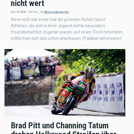
nicht wert
Apr 21 2026 - 6:41am
,
by
Motorradreporter
Wenn sich das erste mal die grössten Action Sport
Athleten, die sich in ihrer Jugend nichts besonders
freundschaftlich zugetan waren, auf einen Tisch hinsetzen,
sollte man sich das schon anschauen. Prädikat sehenswert.
Brad Pitt und Channing Tatum