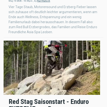
May 10 2026 - 10:34pm
,
by
Karl Katoch
Vier Tage Staub, Motorensound und Erzberg-Fieber lassen
sich zuhause oft deutlich leichter argumentieren, wenn am
Ende auch Wellness, Entspannung und ein wenig
Familienurlaub dabei herausschauen. In diesem Fall also:
zum Red Bull Erzbergrodeo, das Familien und Reise Enduro
Freundliche Asia Spa Leoben.
Red Stag Saisonstart - Enduro