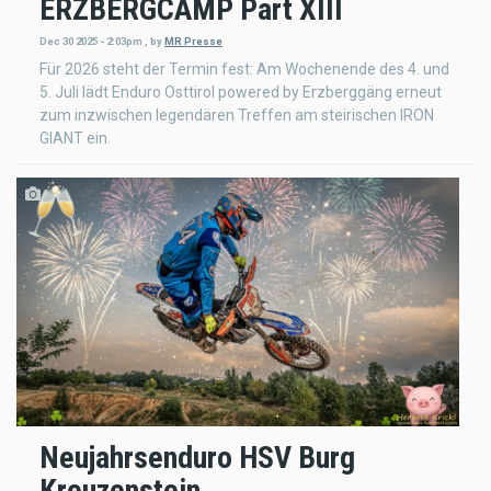
ERZBERGCAMP Part XIII
Dec 30 2025 - 2:03pm
,
by
MR Presse
Für 2026 steht der Termin fest: Am Wochenende des 4. und
5. Juli lädt Enduro Osttirol powered by Erzberggäng erneut
zum inzwischen legendären Treffen am steirischen IRON
GIANT ein.
Neujahrsenduro HSV Burg
Kreuzenstein