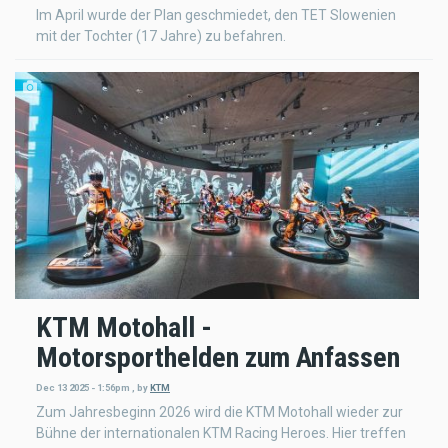
Im April wurde der Plan geschmiedet, den TET Slowenien
mit der Tochter (17 Jahre) zu befahren.
KTM Motohall -
Motorsporthelden zum Anfassen
Dec 13 2025 - 1:56pm
,
by
KTM
Zum Jahresbeginn 2026 wird die KTM Motohall wieder zur
Bühne der internationalen KTM Racing Heroes. Hier treffen