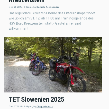
Dec 28 2025 - 9:02am
,
by
Daniele Alessandro
Das legendäre Silvester-Enduro des Entouroshops findet
wie üblich am 31. 12. ab 11:00 am Trainingsgelände des
HSV Burg Kreuzenstein statt - Gästefahrer sind
willkommen!
TET Slowenien 2025
Dec 27 2025 - 7:03pm
,
by
Cimple Moritz