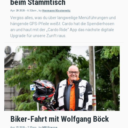
beim Stammtisch
Apr 28 2026 - 6:32am
,
by
Hermann Klosterwitz
Vergiss alles, was du über langweilige Menüführungen und
hängende GPS-Pfeile weißt. Cardo hat die Spendierhosen
an und haut mit der „Cardo Ride“ App das nächste digitale
Upgrade für unsere Zunft raus.
Biker-Fahrt mit Wolfgang Böck
Apr 25 2026 - 7:25am
,
by
MR Presse