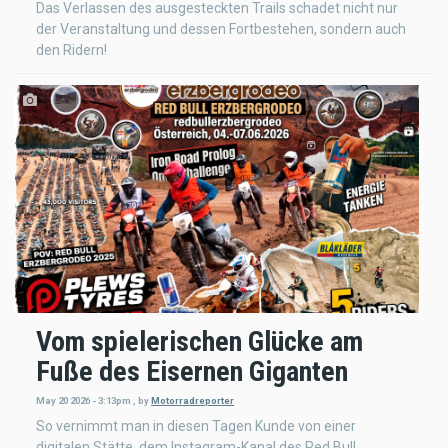
Das Verlassen des ausgesteckten Trails schadet nicht nur
der Veranstaltung und dessen Fortbestehen, sondern auch
den Ridern!
Vom spielerischen Glücke am
Fuße des Eisernen Giganten
May 20 2026 - 3:13pm
,
by
Motorradreporter
So vernimmt man in diesen Tagen Kunde von einer
digitalen Stätte, dem Instagram-Kanal des Red Bull