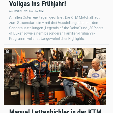
Vollgas ins Frühjahr!
Apr 02 2026 - 12:40pm
,
by
KTM
An allen Osterfeiertagen geöffnet: Die KTM Motohall lädt
zum Saisonstart ein – mit drei Ausstellungsebenen, den
Sonderausstellungen „Legends of the Dakar“ und „30 Years
of Duke“ sowie einem besonderen Familien-Frühjahrs-
Programm voller außergewöhnlicher Highlights.
Manuel Lettenbichler in der KTM