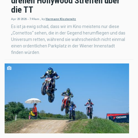
drehen Hollywood Streifen über
die TT
Apr 20 2026 - 7:49am
,
by
Hermann Klosterwitz
Es ist ja ewig schad, dass wir im Kino meistens nur diese
„Cornettos“ sehen, die in der Gegend herumfliegen und das
Universum retten, während sie wahrscheinlich nicht einmal
einen ordentlichen Parkplatz in der Wiener Innenstadt
finden würden.