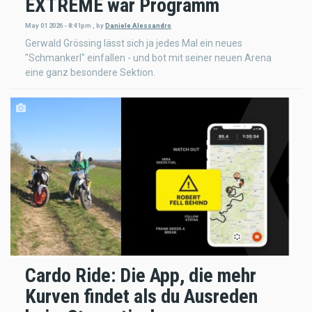
EXTREME war Programm
May 01 2026 - 8:41pm
,
by
Daniele Alessandro
Gerwald Grössing lässt sich ja jedes Mal ein neues
"Schmankerl" einfallen - und bot mit seiner neuen Arena
eine ganz besondere Sektion.
Cardo Ride: Die App, die mehr
Kurven findet als du Ausreden