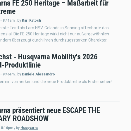
rna FE 250 Heritage – Maßarbeit für
treme
 - 8:41am
,
by
Karl Katoch
 erste Testfahrt am HSV-Gelände in Senning offenbarte das
nzial: Die FE 250 Heritage wirkt nicht nur außergewöhnlich
ondern überzeugt durch ihren durchzugsstarken Charakter.
hst - Husqvarna Mobility's 2026
d-Produktlinie
 - 9:46am
,
by
Daniele Alessandro
ermin vormerken und die neue Produktreihe als Erster sehen!
rna präsentiert neue ESCAPE THE
ARY ROADSHOW
- 8:16pm
,
by
Husqvarna