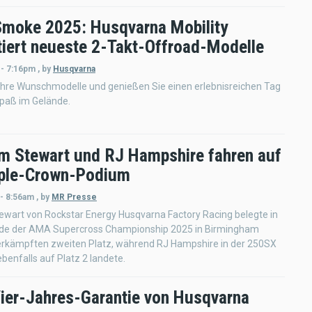
 Smoke 2025: Husqvarna Mobility
tiert neueste 2-Takt-Offroad-Modelle
 - 7:16pm
,
by
Husqvarna
Ihre Wunschmodelle und genießen Sie einen erlebnisreichen Tag
spaß im Gelände.
m Stewart und RJ Hampshire fahren auf
iple-Crown-Podium
 - 8:56am
,
by
MR Presse
ewart von Rockstar Energy Husqvarna Factory Racing belegte in
nde der AMA Supercross Championship 2025 in Birmingham
 erkämpften zweiten Platz, während RJ Hampshire in der 250SX
ebenfalls auf Platz 2 landete.
ier-Jahres-Garantie von Husqvarna