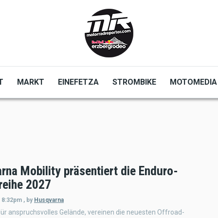
T
MARKT
EINEFETZA
STROMBIKE
MOTOMEDIA
rna Mobility präsentiert die Enduro-
reihe 2027
- 8:32pm
,
by
Husqvarna
für anspruchsvolles Gelände, vereinen die neuesten Offroad-