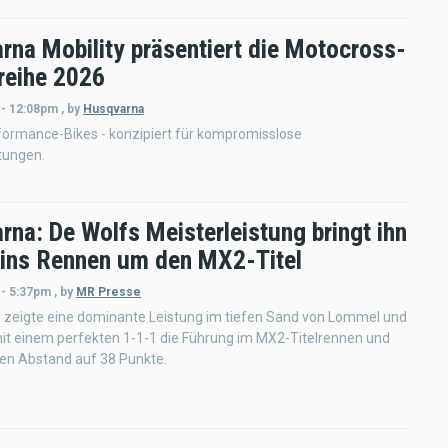
rna Mobility präsentiert die Motocross-
reihe 2026
 - 12:08pm
,
by
Husqvarna
formance-Bikes - konzipiert für kompromisslose
tungen.
rna: De Wolfs Meisterleistung bringt ihn
 ins Rennen um den MX2-Titel
 - 5:37pm
,
by
MR Presse
f zeigte eine dominante Leistung im tiefen Sand von Lommel und
mit einem perfekten 1-1-1 die Führung im MX2-Titelrennen und
den Abstand auf 38 Punkte.