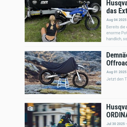
Husqva
das Ex
Aug 04 2025
Bereits die
enorme Pote
handlich, s
Demnäc
Offroa
Aug 01 2025
Jetzt den T
Husqva
ORDIN
Jul 30 2025 