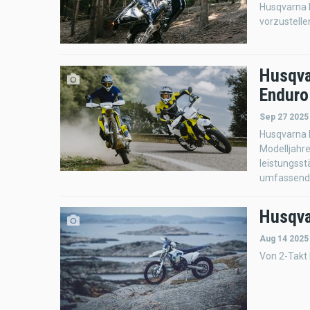
Husqvarna M
vorzustelle
Husqva
Enduro
Sep 27 2025
Husqvarna M
Modelljahre
leistungss
umfassend 
Husqva
Aug 14 2025
Von 2-Takt 