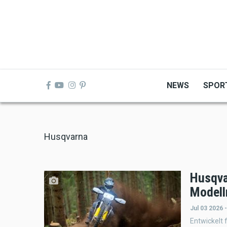
Skip
to
main
content
NEWS
SPOR
Husqvarna
Husqva
Modell
Jul 03 2026 
Entwickelt 