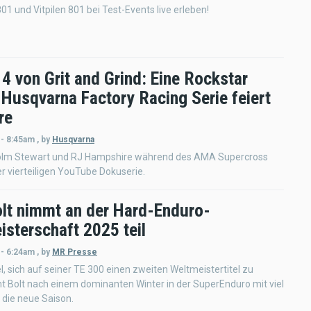
801 und Vitpilen 801 bei Test-Events live erleben!
 4 von Grit and Grind: Eine Rockstar
 Husqvarna Factory Racing Serie feiert
re
 - 8:45am
,
by
Husqvarna
olm Stewart und RJ Hampshire während des AMA Supercross
er vierteiligen YouTube Dokuserie.
Bolt nimmt an der Hard-Enduro-
isterschaft 2025 teil
 - 6:24am
,
by
MR Presse
l, sich auf seiner TE 300 einen zweiten Weltmeistertitel zu
ht Bolt nach einem dominanten Winter in der SuperEnduro mit viel
die neue Saison.