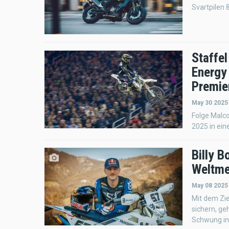
Svartpilen 
Staffel
Energy
Premie
May 30 2025
Folge Malc
2025 in ein
Billy 
Weltme
May 08 2025
Mit dem Zie
sichern, ge
Schwung in 