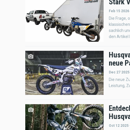
Stark 
Feb 15 2026
Die Frage, 
klassischen
sachlich un
den Artikel 
Husqva
neue P
Dec 27 2025
Die neue Z
Leistung, Z
Entdec
Husqva
Oct 12 2025 