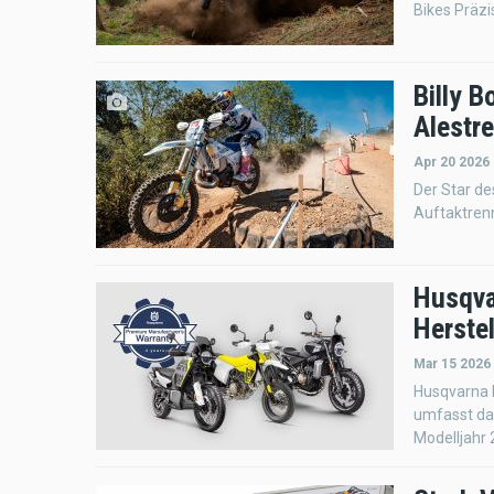
Bikes Präzis
Billy B
Alestr
Apr 20 2026
Der Star d
Auftaktrenn
Husqva
Herstel
Mar 15 2026
Husqvarna M
umfasst da
Modelljahr 