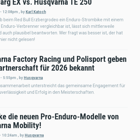
Varg EX vs. Husqvarna TE 250
 - 12:08pm
,
by
Karl Katoch
ob beim Red Bull Erzbergrodeo ein Enduro-Strombike mit einem
 Enduro-Verbrenner vergleichbar ist, lässt sich mittlerweile
d auch plausibel beantworten. Wer fragt was besser ist, der hat
hier nicht gelesen!
rna Factory Racing und Polisport geben
artnerschaft für 2026 bekannt
 - 5:55pm
,
by
Husqvarna
usammenarbeit unterstreicht das gemeinsame Engagement für
uverlässigkeit und Erfolg in den Meisterschaften.
ke die neuen Pro-Enduro-Modelle von
rna Mobility!
- 10:24am
,
by
Husqvarna