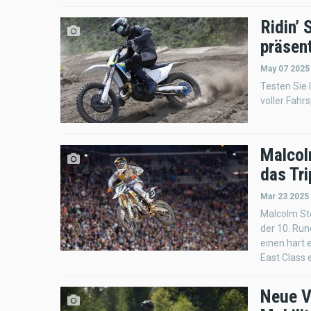
Ridin’
präsen
May 07 2025
Testen Sie 
voller Fahr
Malcol
das Tr
Mar 23 2025
Malcolm St
der 10. Ru
einen hart
East Class 
Neue V