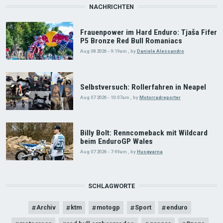
NACHRICHTEN
Frauenpower im Hard Enduro: Tjaša Fifer
P5 Bronze Red Bull Romaniacs
Aug 08 2026 - 9:19am
,
by
Daniele Alessandro
Selbstversuch: Rollerfahren in Neapel
Aug 07 2026 - 10:07am
,
by
Motorradreporter
Billy Bolt: Renncomeback mit Wildcard
beim EnduroGP Wales
Aug 07 2026 - 7:49am
,
by
Husqvarna
SCHLAGWORTE
Archiv
ktm
motogp
Sport
enduro