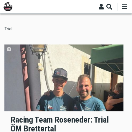
Skip
to
main
content
Trial
Racing Team Roseneder: Trial
ÖM Brettertal