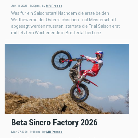
Jun 16 2026 - 5:39pm
,
by
MR Presse
Was für ein Saisonstart! Nachdem die erste beiden
Wettbewerbe der Österreichischen Trial Meisterschaft
abgesagt werden mussten, startete die Trial Saison erst
mit letztem Wochenende in Brettertal bei Lunz.
Beta Sincro Factory 2026
Mar 07 2026 - 9:48am
,
by
MR Presse