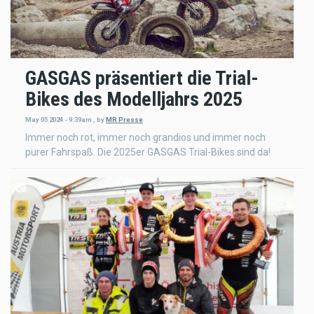
GASGAS präsentiert die Trial-
Bikes des Modelljahrs 2025
May 05 2024 - 9:39am
,
by
MR Presse
Immer noch rot, immer noch grandios und immer noch
purer Fahrspaß. Die 2025er GASGAS Trial-Bikes sind da!