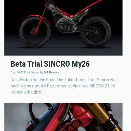
Beta Trial SINCRO My26
Dec 10 2025 - 4:10pm
,
by
MR Presse
Das Warten hat ein Ende. Die Zukunft des Trial-Sports war
noch nie so nah: Ab Dezember ist die neue SINCRO 2T im
Handel erhältlich.