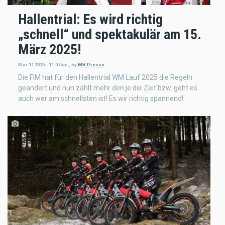
Hallentrial: Es wird richtig
„schnell“ und spektakulär am 15.
März 2025!
Mar 11 2025 - 11:07am
,
by
MR Presse
Die FIM hat für den Hallentrial WM Lauf 2025 die Regeln
geändert und nun zählt mehr den je die Zeit bzw. geht es
auch wer am schnellsten ist! Es wir richtig spannend!