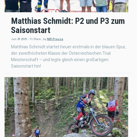
Matthias Schmidt: P2 und P3 zum
Saisonstart
Jun 24 2025 - 11:55am
,
by
MR Presse
Matthias Schmidt startet heuer erstmals in der blauen Spur,
der zweithöchsten Klasse der Österreichischen Trial
Meisterschaft – und legte gleich einen großartigen
Saisonstart hin!