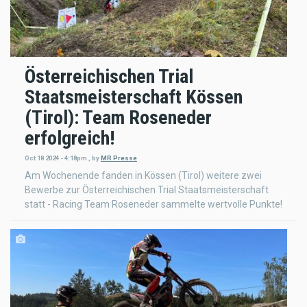
Österreichischen Trial
Staatsmeisterschaft Kössen
(Tirol): Team Roseneder
erfolgreich!
Oct 18 2024 - 4:18pm
,
by
MR Presse
Am Wochenende fanden in Kössen (Tirol) weitere zwei
Bewerbe zur Österreichischen Trial Staatsmeisterschaft
statt - Racing Team Roseneder sammelte wertvolle Punkte!