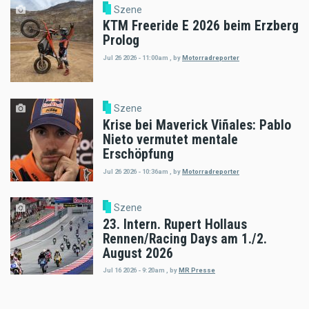
Szene
KTM Freeride E 2026 beim Erzberg
Prolog
Jul 26 2026 - 11:00am
,
by
Motorradreporter
Szene
Krise bei Maverick Viñales: Pablo
Nieto vermutet mentale
Erschöpfung
Jul 26 2026 - 10:36am
,
by
Motorradreporter
Szene
23. Intern. Rupert Hollaus
Rennen/Racing Days am 1./2.
August 2026
Jul 16 2026 - 9:20am
,
by
MR Presse
Szene