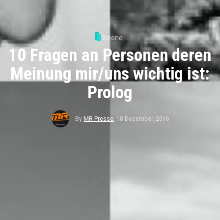
Szene
10 Fragen an Personen deren
Meinung mir/uns wichtig ist:
Prolog
By
MR Presse
,
18 December, 2016