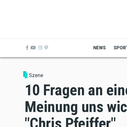
Skip
to
main
content
NEWS
SPOR
Szene
10 Fragen an ei
Meinung uns wic
"Chris Pfeiffer"