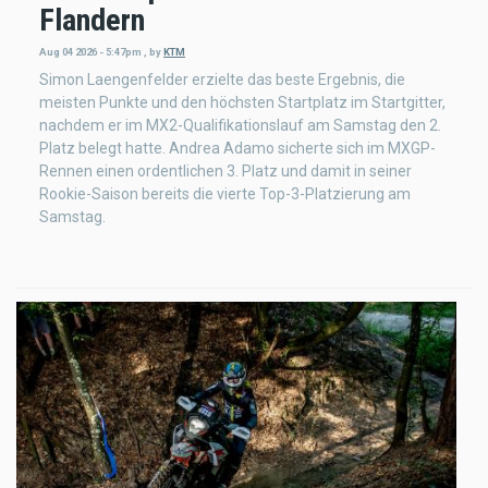
Flandern
Aug 04 2026 - 5:47pm
,
by
KTM
Simon Laengenfelder erzielte das beste Ergebnis, die
meisten Punkte und den höchsten Startplatz im Startgitter,
nachdem er im MX2-Qualifikationslauf am Samstag den 2.
Platz belegt hatte. Andrea Adamo sicherte sich im MXGP-
Rennen einen ordentlichen 3. Platz und damit in seiner
Rookie-Saison bereits die vierte Top-3-Platzierung am
Samstag.