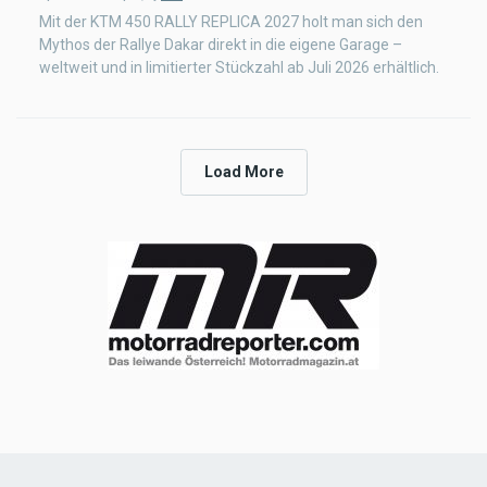
Mit der KTM 450 RALLY REPLICA 2027 holt man sich den
Mythos der Rallye Dakar direkt in die eigene Garage –
weltweit und in limitierter Stückzahl ab Juli 2026 erhältlich.
Load More