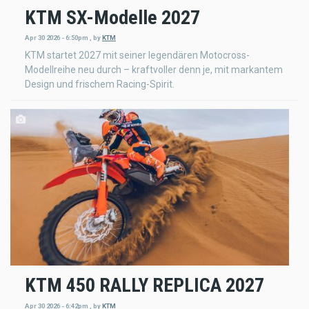
KTM SX-Modelle 2027
Apr 30 2026 - 6:50pm
,
by
KTM
KTM startet 2027 mit seiner legendären Motocross-
Modellreihe neu durch – kraftvoller denn je, mit markantem
Design und frischem Racing-Spirit.
KTM 450 RALLY REPLICA 2027
Apr 30 2026 - 6:42pm
,
by
KTM