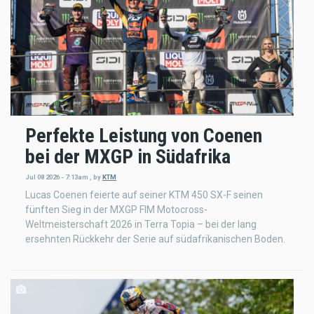
Perfekte Leistung von Coenen
bei der MXGP in Südafrika
Jul 08 2026 - 7:13am
,
by
KTM
Lucas Coenen feierte auf seiner KTM 450 SX-F seinen
fünften Sieg in der MXGP FIM Motocross-
Weltmeisterschaft 2026 in Terra Topia – bei der lang
ersehnten Rückkehr der Serie auf südafrikanischen Boden.