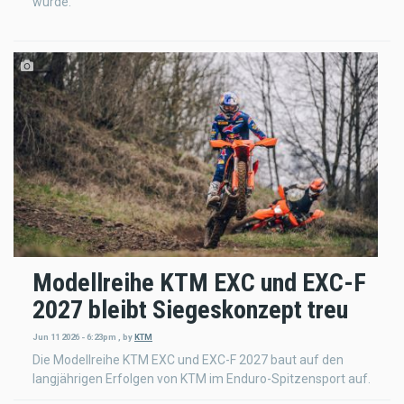
wurde.
Modellreihe KTM EXC und EXC-F
2027 bleibt Siegeskonzept treu
Jun 11 2026 - 6:23pm
,
by
KTM
Die Modellreihe KTM EXC und EXC-F 2027 baut auf den
langjährigen Erfolgen von KTM im Enduro-Spitzensport auf.