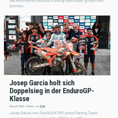
das kommende Red Bull Erzbergrodeo kaum größer sein
könnten.
Josep Garcia holt sich
Doppelsieg in der EnduroGP-
Klasse
May 05 2026 - 6:09am
,
by
KTM
Josep Garcia vom Red Bull KTM Factory Racing Team