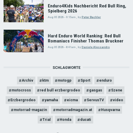
Enduro4Kids Nachbericht Red Bull Ring,
Spielberg 2026
Aug 05 2026 - 9:15am
,
by
Peter Bachler
Hard Enduro World Ranking: Red Bull
Romaniacs Finisher Thomas Bruckner
Aug 05 2026 - 8:41am
,
by
Daniele Alessandro
SCHLAGWORTE
Archiv
ktm
motogp
Sport
enduro
motocross
red bull erzbergrodeo
gasgas
Szene
Erzbergrodeo
yamaha
eicma
ServusTV
video
motorrad-magazin
motorradmagazin.at
Husqvarna
Trial
Honda
ducati