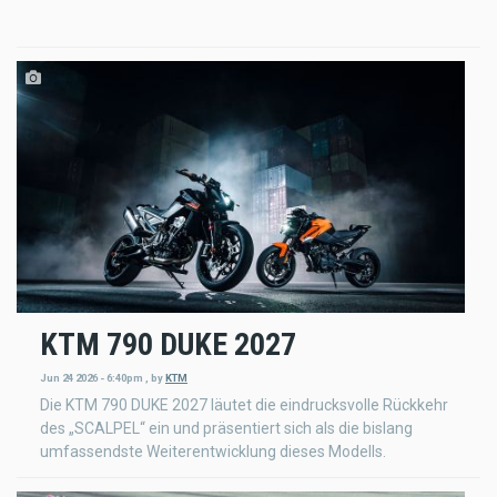
KTM 790 DUKE 2027
Jun 24 2026 - 6:40pm
,
by
KTM
Die KTM 790 DUKE 2027 läutet die eindrucksvolle Rückkehr
des „SCALPEL“ ein und präsentiert sich als die bislang
umfassendste Weiterentwicklung dieses Modells.