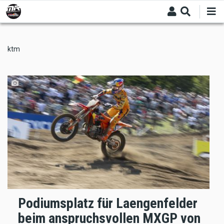
Skip
to
main
content
ktm
Podiumsplatz für Laengenfelder
beim anspruchsvollen MXGP von