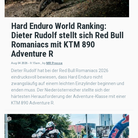
Hard Enduro World Ranking:
Dieter Rudolf stellt sich Red Bull
Romaniacs mit KTM 890
Adventure R
Aug 04 2026 - 9:15am
,
by
MR Presse
Dieter Rudolf hat bei der Red Bull Romaniacs 2026
eindrucksvoll bewiesen, dass Hard Enduro nicht
zwangsläufig auf einem leichten Einzylinder beginnen und
enden muss. Der Niederösterreicher stellte sich der
härtesten Herausforderung der Adventure-Klasse mit einer
KTM 890 Adventure R.