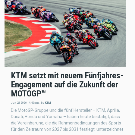
KTM setzt mit neuem Fünfjahres-
Engagement auf die Zukunft der
MOTOGP™
Jun 23 2026 - 4:40pm
,
by
KTM
Die MotoGP-Gruppe und die fünf Hersteller – KTM, Aprilia,
Ducati, Honda und Yamaha – haben heute bestätigt, dass
die Vereinbarung, die die Rahmenbedingungen des Sports
für den Zeitraum von 2027 bis 2031 festlegt, unterzeichnet