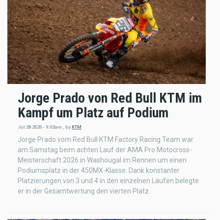
Jorge Prado von Red Bull KTM im
Kampf um Platz auf Podium
Jul 28 2026 - 9:02am
,
by
KTM
Jorge Prado vom Red Bull KTM Factory Racing Team war
am Samstag beim achten Lauf der AMA Pro Motocross-
Meisterschaft 2026 in Washougal im Rennen um einen
Podiumsplatz in der 450MX-Klasse. Dank konstanter
Platzierungen von 3 und 4 in den einzelnen Läufen belegte
er in der Gesamtwertung den vierten Platz.