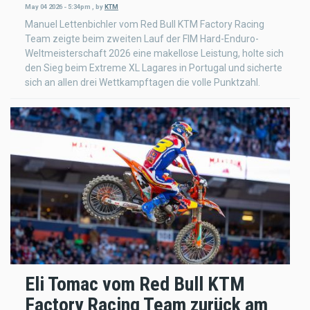
May 04 2026 - 5:34pm
,
by
KTM
Manuel Lettenbichler vom Red Bull KTM Factory Racing
Team zeigte beim zweiten Lauf der FIM Hard-Enduro-
Weltmeisterschaft 2026 eine makellose Leistung, holte sich
den Sieg beim Extreme XL Lagares in Portugal und sicherte
sich an allen drei Wettkampftagen die volle Punktzahl.
Eli Tomac vom Red Bull KTM
Factory Racing Team zurück am