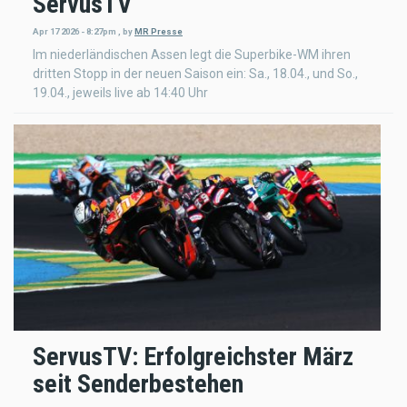
ServusTV
Apr 17 2026 - 8:27pm
,
by
MR Presse
Im niederländischen Assen legt die Superbike-WM ihren
dritten Stopp in der neuen Saison ein: Sa., 18.04., und So.,
19.04., jeweils live ab 14:40 Uhr
ServusTV: Erfolgreichster März
seit Senderbestehen