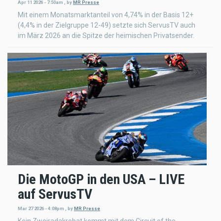
Apr 11 2026 - 7:50am
,
by
MR Presse
Mit einem Monatsmarktanteil von 4,74% in der Basis 12+
(4,4% in der Zielgruppe 12-49) setzte sich ServusTV auch
im März 2026 an die Spitze der heimischen Privatsender.
Die MotoGP in den USA – LIVE
auf ServusTV
Mar 27 2026 - 4:08pm
,
by
MR Presse
Kein Zweiradakrobat kommt mit dem Circuit of the