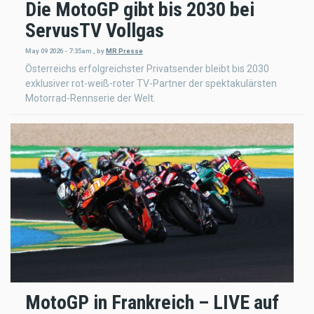
Die MotoGP gibt bis 2030 bei
ServusTV Vollgas
May 09 2026 - 7:35am
,
by
MR Presse
Österreichs erfolgreichster Privatsender bleibt bis 2030
exklusiver rot-weiß-roter TV-Partner der spektakulärsten
Motorrad-Rennserie der Welt.
MotoGP in Frankreich – LIVE auf