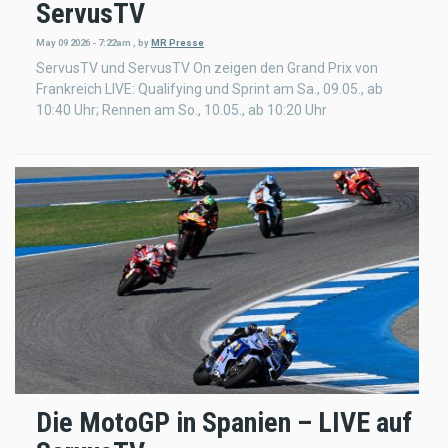
ServusTV
May 09 2026 - 7:22am
,
by
MR Presse
ServusTV und ServusTV On zeigen den Grand Prix von
Frankreich LIVE: Qualifying und Sprint am Sa., 09.05., ab
10:40 Uhr; Rennen am So., 10.05., ab 10:20 Uhr
Die MotoGP in Spanien – LIVE auf