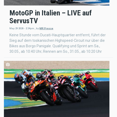
MotoGP in Italien – LIVE auf
ServusTV
May 29 2026 - 2:34pm
,
by
MR Presse
Keine Stunde vom Ducati-Hauptquartier entfernt, führt der
Sieg auf dem toskanischen Highspeed-Circuit nur über die
Bikes aus Borgo Panigale. Qualifying und Sprint am Sa.,
30.05., ab 10:40 Uhr; Rennen am So., 31.05., ab 10:20 Uhr