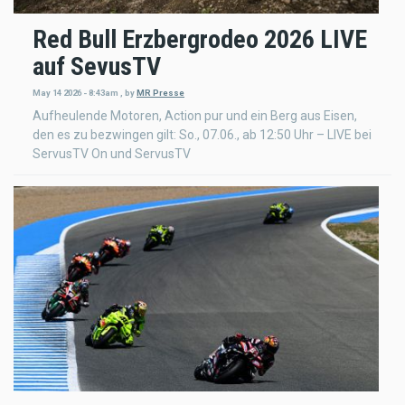
Red Bull Erzbergrodeo 2026 LIVE
auf SevusTV
May 14 2026 - 8:43am
,
by
MR Presse
Aufheulende Motoren, Action pur und ein Berg aus Eisen,
den es zu bezwingen gilt: So., 07.06., ab 12:50 Uhr – LIVE bei
ServusTV On und ServusTV