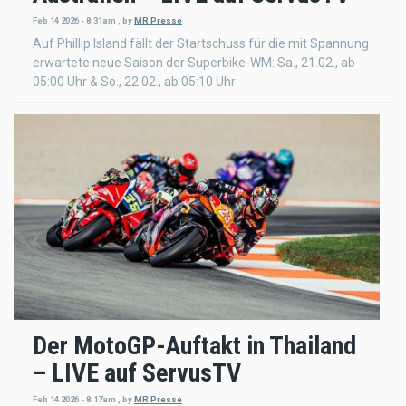
Feb 14 2026 - 8:31am
,
by
MR Presse
Auf Phillip Island fällt der Startschuss für die mit Spannung
erwartete neue Saison der Superbike-WM: Sa., 21.02., ab
05:00 Uhr & So., 22.02., ab 05:10 Uhr
Der MotoGP-Auftakt in Thailand
– LIVE auf ServusTV
Feb 14 2026 - 8:17am
,
by
MR Presse