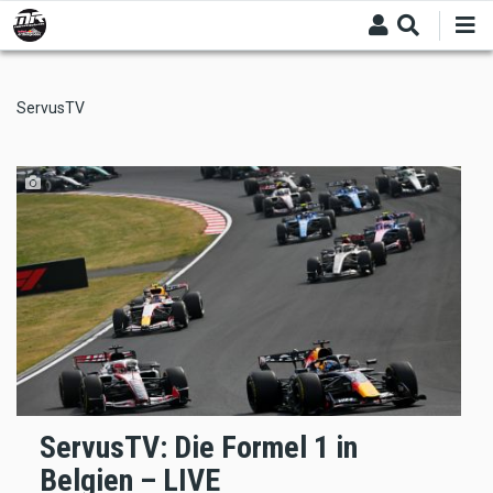
Skip
to
main
content
ServusTV
ServusTV: Die Formel 1 in
Belgien – LIVE