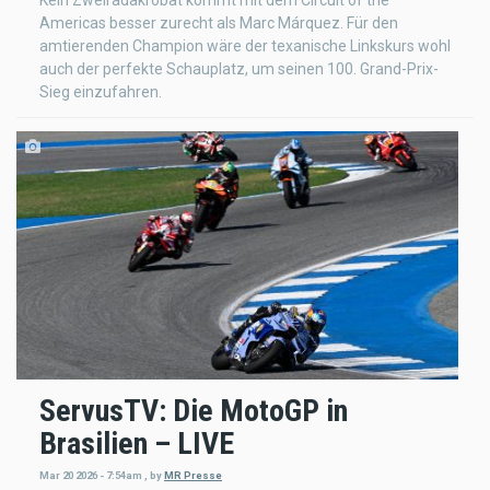
Americas besser zurecht als Marc Márquez. Für den
amtierenden Champion wäre der texanische Linkskurs wohl
auch der perfekte Schauplatz, um seinen 100. Grand-Prix-
Sieg einzufahren.
ServusTV: Die MotoGP in
Brasilien – LIVE
Mar 20 2026 - 7:54am
,
by
MR Presse