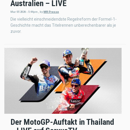
Australien – LIVE
Mar 05 2026 - 5:44pm
,
by
MR Presse
Die vielleicht einschneidendste Regelreform der Formel-1-
Geschichte macht das Titelrennen unberechenbarer als je
zuvor.
Der MotoGP-Auftakt in Thailand