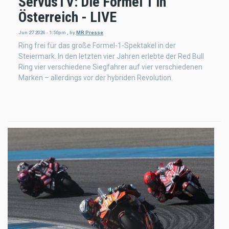
ServusTV: Die Formel 1 in
Österreich - LIVE
Jun 27 2026 - 1:50pm
,
by
MR Presse
Ring frei für das große Formel-1-Spektakel in der
Steiermark. In den letzten vier Jahren erlebte der Red Bull
Ring vier verschiedene Siegfahrer auf vier verschiedenen
Marken – allerdings vor der hybriden Revolution.