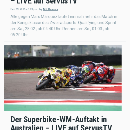
– LIVE auf ServusTV
Feb 26 2026 - 6:03pm
,
by
MR Presse
Alle gegen Marc Márquez lautet einmal mehr das Match in
der Königsklasse des Zweiradsports: Qualifying und Sprint
am Sa., 28.02., ab 04:40 Uhr; Rennen am So., 01.03., ab
05:20 Uhr
Der Superbike-WM-Auftakt in
Australien – LIVE auf ServusTV