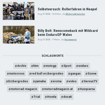
Selbstversuch: Rollerfahren in Neapel
Aug 07 2026 - 10:07am
,
by
Motorradreporter
Billy Bolt: Renncomeback mit Wildcard
beim EnduroGP Wales
Aug 07 2026 - 7:49am
,
by
Husqvarna
SCHLAGWORTE
Archiv
ktm
motogp
Sport
enduro
motocross
red bull erzbergrodeo
gasgas
Szene
Erzbergrodeo
yamaha
eicma
video
ServusTV
motorrad-magazin
motorradmagazin.at
Husqvarna
Trial
Honda
ducati