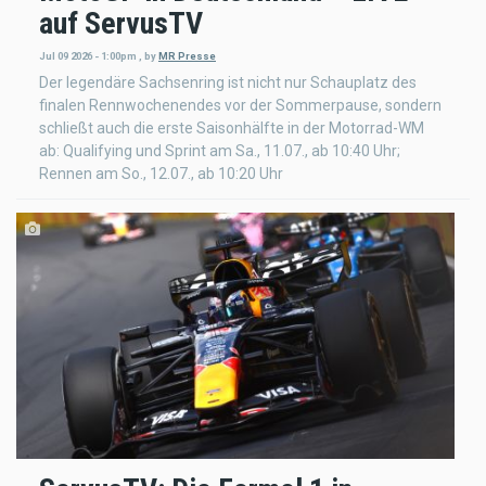
auf ServusTV
Jul 09 2026 - 1:00pm
,
by
MR Presse
Der legendäre Sachsenring ist nicht nur Schauplatz des
finalen Rennwochenendes vor der Sommerpause, sondern
schließt auch die erste Saisonhälfte in der Motorrad-WM
ab: Qualifying und Sprint am Sa., 11.07., ab 10:40 Uhr;
Rennen am So., 12.07., ab 10:20 Uhr