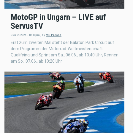
MotoGP in Ungarn – LIVE auf
ServusTV
Jun 04 2026 - 10:18pm
,
by
MR Presse
Erst zum zweiten Mal steht der Balaton Park Circuit auf
dem Programm der Motorrad-Weltmeisterschaft:
Qualifying und Sprint am Sa., 06.06., ab 10:40 Uhr; Rennen
am So., 07.06., ab 10:20 Uhr