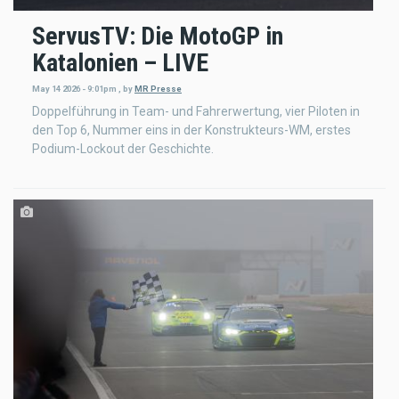
ServusTV: Die MotoGP in
Katalonien – LIVE
May 14 2026 - 9:01pm
,
by
MR Presse
Doppelführung in Team- und Fahrerwertung, vier Piloten in
den Top 6, Nummer eins in der Konstrukteurs-WM, erstes
Podium-Lockout der Geschichte.