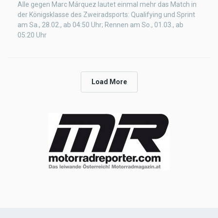
Alle gegen Marc Márquez lautet einmal mehr das Match in
der Königsklasse des Zweiradsports: Qualifying und Sprint
am Sa., 28.02., ab 04:50 Uhr; Rennen am So., 01.03., ab
05:20 Uhr
Load More