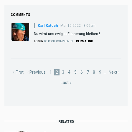
COMMENTS
Karl Katoch
,
Mar 15 2022 - 8:06pm
Du wirst uns ewig in Erinnerung bleiben !
LOG IN
TO POST COMMENTS
PERMALINK
Pagination
First
« First
Previous
‹ Previous
Page
1
Current
2
Page
3
Page
4
Page
5
Page
6
Page
7
Page
8
Page
9
…
Next
Next ›
page
page
page
page
Last
Last »
page
RELATED