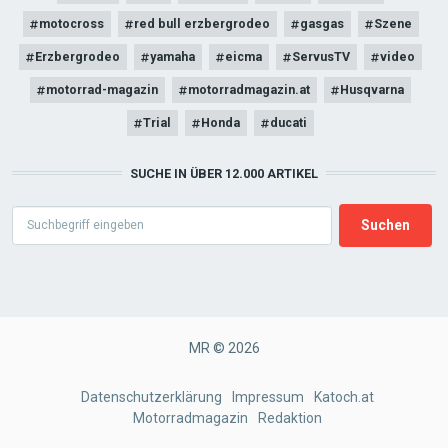
motocross
red bull erzbergrodeo
gasgas
Szene
Erzbergrodeo
yamaha
eicma
ServusTV
video
motorrad-magazin
motorradmagazin.at
Husqvarna
Trial
Honda
ducati
SUCHE IN ÜBER 12.000 ARTIKEL
Search
MR © 2026
FOOTER
Datenschutzerklärung
Impressum
Katoch.at
Motorradmagazin
Redaktion