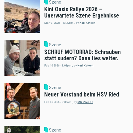
Szene
Kini Oasis Rallye 2026 –
Unerwartete Szene Ergebnisse
Mar 01 2026 - 10:32pm
,
by
Karl Katoch
Szene
SCHRUF MOTORRAD: Schrauben
statt sudern? Dann lies weiter.
Feb 16 2026 - 8:03pm
,
by
Karl Katoch
Szene
Neuer Vorstand beim HSV Ried
Feb 06 2026 - 9:35am
,
by
MR Presse
Szene