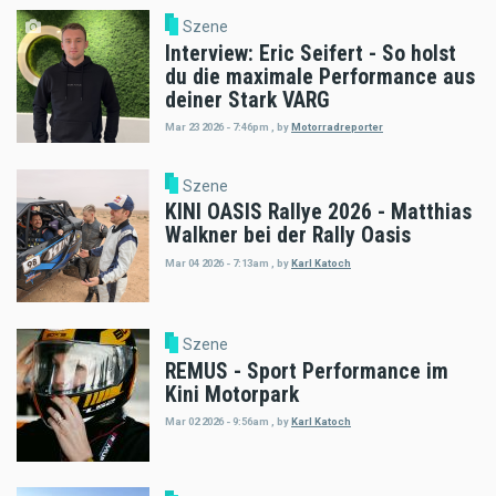
Szene
Interview: Eric Seifert - So holst
du die maximale Performance aus
deiner Stark VARG
Mar 23 2026 - 7:46pm
,
by
Motorradreporter
Szene
KINI OASIS Rallye 2026 - Matthias
Walkner bei der Rally Oasis
Mar 04 2026 - 7:13am
,
by
Karl Katoch
Szene
REMUS - Sport Performance im
Kini Motorpark
Mar 02 2026 - 9:56am
,
by
Karl Katoch