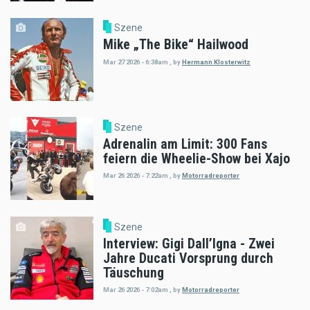
Szene
Mike „The Bike“ Hailwood
Mar 27 2026 - 6:38am
,
by
Hermann Klosterwitz
Szene
Adrenalin am Limit: 300 Fans
feiern die Wheelie-Show bei Xajo
Mar 26 2026 - 7:22am
,
by
Motorradreporter
Szene
Interview: Gigi Dall’Igna - Zwei
Jahre Ducati Vorsprung durch
Täuschung
Mar 26 2026 - 7:02am
,
by
Motorradreporter