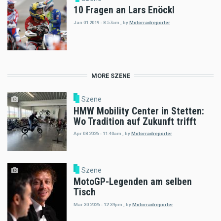
10 Fragen an Lars Enöckl
Jan 01 2019 - 8:57am
,
by
Motorradreporter
MORE SZENE
Szene
HMW Mobility Center in Stetten:
Wo Tradition auf Zukunft trifft
Apr 08 2026 - 11:40am
,
by
Motorradreporter
Szene
MotoGP-Legenden am selben
Tisch
Mar 30 2026 - 12:39pm
,
by
Motorradreporter