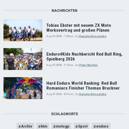
NACHRICHTEN
Tobias Ebster mit neuem ZX Moto
Werksvertrag und großen Plänen
Aug 06 2026 - 7:58am
,
by
Daniele Alessandro
Enduro4Kids Nachbericht Red Bull Ring,
Spielberg 2026
Aug 05 2026 - 9:15am
,
by
Peter Bachler
Hard Enduro World Ranking: Red Bull
Romaniacs Finisher Thomas Bruckner
Aug 05 2026 - 8:41am
,
by
Daniele Alessandro
SCHLAGWORTE
Archiv
ktm
motogp
Sport
enduro