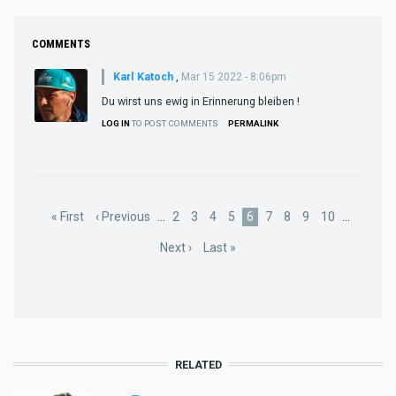
COMMENTS
Karl Katoch
,
Mar 15 2022 - 8:06pm
Du wirst uns ewig in Erinnerung bleiben !
LOG IN
TO POST COMMENTS
PERMALINK
Pagination
First
« First
Previous
‹ Previous
…
Page
2
Page
3
Page
4
Page
5
Current
6
Page
7
Page
8
Page
9
Page
10
…
page
page
page
Next
Next ›
Last
Last »
page
page
RELATED