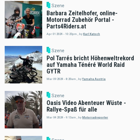
Szene
Barbara Zeitelhofer, online-
Motorrad Zubehör Portal -
Parts4Riders.at
Apr 01 2024 - 10:23pm
,
by
Karl Katoch
Szene
Pol Tarrés bricht Höhenweltrekord
auf Yamaha Ténéré World Raid
GYTR
Mar 09 2024 - 8:20am
,
by
Yamaha Austria
Szene
Oasis Video Abenteuer Wüste -
Rallye-Spaß für alle
Mar 04 2024 - 9:13am
,
by
Motorradreporter