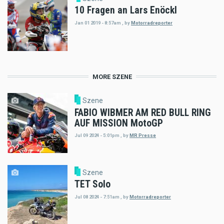
10 Fragen an Lars Enöckl
Jan 01 2019 - 8:57am
,
by
Motorradreporter
MORE SZENE
Szene
FABIO WIBMER AM RED BULL RING
AUF MISSION MotoGP
Jul 09 2024 - 5:01pm
,
by
MR Presse
Szene
TET Solo
Jul 08 2024 - 7:51am
,
by
Motorradreporter