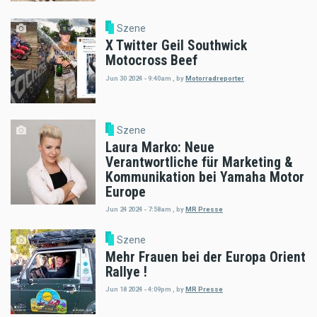
Szene
X Twitter Geil Southwick
Motocross Beef
Jun 30 2024 - 9:40am
,
by
Motorradreporter
Szene
Laura Marko: Neue
Verantwortliche für Marketing &
Kommunikation bei Yamaha Motor
Europe
Jun 24 2024 - 7:58am
,
by
MR Presse
Szene
Mehr Frauen bei der Europa Orient
Rallye !
Jun 18 2024 - 4:09pm
,
by
MR Presse