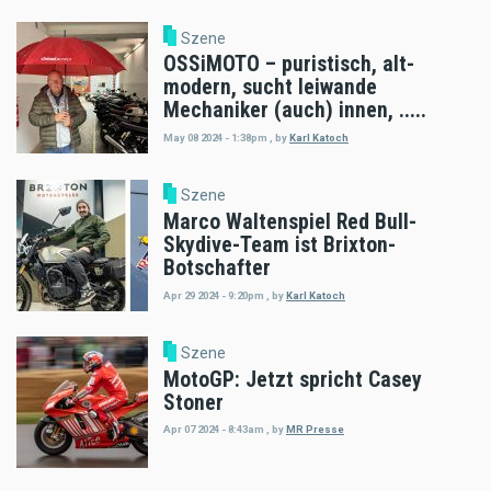
Szene
OSSiMOTO – puristisch, alt-
modern, sucht leiwande
Mechaniker (auch) innen, .....
May 08 2024 - 1:38pm
,
by
Karl Katoch
Szene
Marco Waltenspiel Red Bull-
Skydive-Team ist Brixton-
Botschafter
Apr 29 2024 - 9:20pm
,
by
Karl Katoch
Szene
MotoGP: Jetzt spricht Casey
Stoner
Apr 07 2024 - 8:43am
,
by
MR Presse