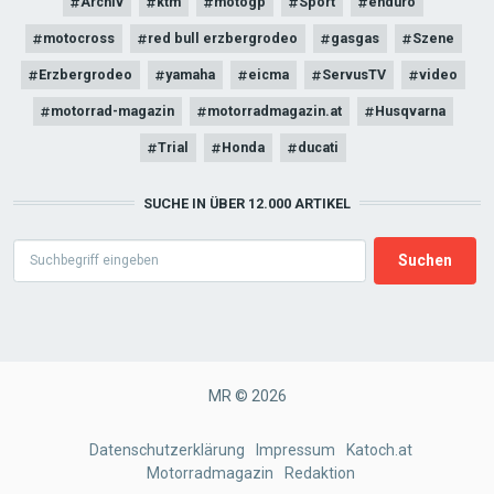
Archiv
ktm
motogp
Sport
enduro
motocross
red bull erzbergrodeo
gasgas
Szene
Erzbergrodeo
yamaha
eicma
ServusTV
video
motorrad-magazin
motorradmagazin.at
Husqvarna
Trial
Honda
ducati
SUCHE IN ÜBER 12.000 ARTIKEL
Search
MR © 2026
FOOTER
Datenschutzerklärung
Impressum
Katoch.at
Motorradmagazin
Redaktion