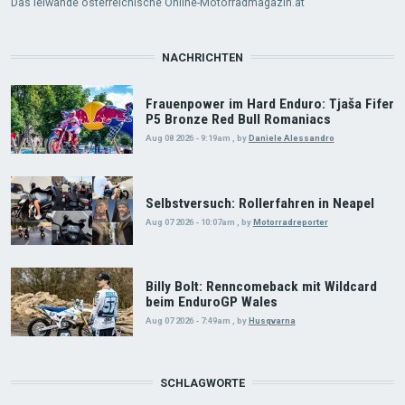
Das leiwande österreichische Online-Motorradmagazin.at
NACHRICHTEN
Frauenpower im Hard Enduro: Tjaša Fifer
P5 Bronze Red Bull Romaniacs
Aug 08 2026 - 9:19am
,
by
Daniele Alessandro
Selbstversuch: Rollerfahren in Neapel
Aug 07 2026 - 10:07am
,
by
Motorradreporter
Billy Bolt: Renncomeback mit Wildcard
beim EnduroGP Wales
Aug 07 2026 - 7:49am
,
by
Husqvarna
SCHLAGWORTE