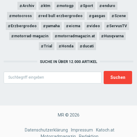
Archiv
ktm
motogp
Sport
enduro
motocross
red bull erzbergrodeo
gasgas
Szene
Erzbergrodeo
yamaha
eicma
video
ServusTV
motorrad-magazin
motorradmagazin.at
Husqvarna
Trial
Honda
ducati
SUCHE IN ÜBER 12.000 ARTIKEL
Search
MR © 2026
FOOTER
Datenschutzerklärung
Impressum
Katoch.at
Motorradmagazin
Redaktion