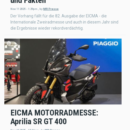
und Fakten
Nov 11 2025 - 1:29pm
,
by
MR Presse
Der Vorhang fällt für die 82. Ausgabe der EICMA - die
Internationale Zweiradmesse und auch in diesem Jahr sind
die Ergebnisse wieder rekordverdächtig.
EICMA MOTORRADMESSE:
Aprilia SR GT 400