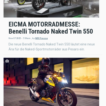
EICMA MOTORRADMESSE:
Benelli Tornado Naked Twin 550
Nov 07 2025 - 7:09am
,
by
MR Presse
Die neue Benelli Tornado Naked Twin 550 läutet eine neue
Ära für die Naked-Sportmotorräder aus Pesaro ein.