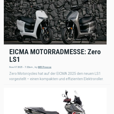
EICMA MOTORRADMESSE: Zero
LS1
Nov 07 2025 - 7:22am
,
by
MR Presse
Zero Motorcycles hat auf der EICMA 2025 den neuen LS1
vorgestellt – einen kompakten und effizienten Elektroroller.