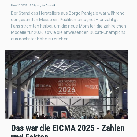
Nov 12 2025 - 5:03pm
,
by
Ducati
Der Stand des Herstellers aus Borgo Panigale war während
der gesamten Messe ein Publikumsmagnet – unzählige
Fans strömten herbei, um die neue Monster, die zahlreichen
Modelle für 2026 sowie die anwesenden Ducati-Champions
aus nächster Nähe zu erleben.
Das war die EICMA 2025 - Zahlen