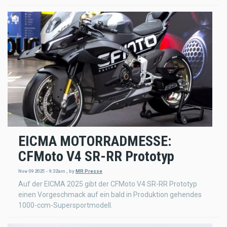
EICMA MOTORRADMESSE:
CFMoto V4 SR-RR Prototyp
Nov 09 2025 - 9:32am
,
by
MR Presse
Auf der EICMA 2025 gibt der CFMoto V4 SR-RR Prototyp
einen Vorgeschmack auf ein bald in Produktion gehendes
1000-ccm-Supersportmodell.