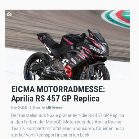
EICMA MOTORRADMESSE:
Aprilia RS 457 GP Replica
Nov 09 2025 - 9:39am
,
by
MR Presse
Der Hersteller aus Noale präsentiert die RS 457 GP Replica
in den Farben der MotoGP-Motorräder des Aprilia Racing
Teams, komplett mit offiziellen Sponsoren, für einen noch
stärker vom Rennsport inspirierten Look.