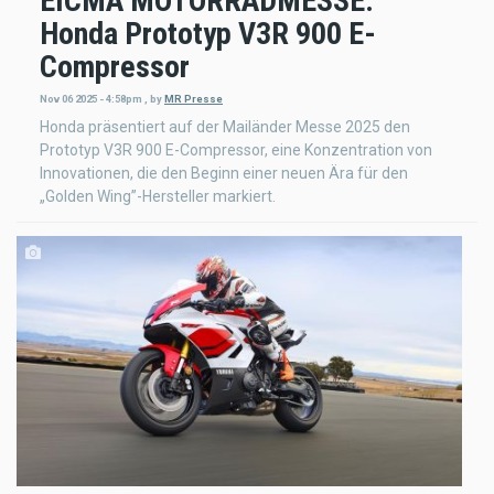
EICMA MOTORRADMESSE:
Honda Prototyp V3R 900 E-
Compressor
Nov 06 2025 - 4:58pm
,
by
MR Presse
Honda präsentiert auf der Mailänder Messe 2025 den
Prototyp V3R 900 E-Compressor, eine Konzentration von
Innovationen, die den Beginn einer neuen Ära für den
„Golden Wing”-Hersteller markiert.