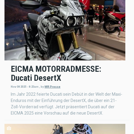
EICMA MOTORRADMESSE:
Ducati DesertX
Nov 08 2025 - 8:23am
,
by
MR Presse
Im Jahr 2022 feierte Ducati sein Debüt in der Welt der Maxi-
Enduros mit der Einführung der DesertX, die über ein 21-
Zoll-Vorderrad verfügt. Jetzt präsentiert Ducati auf der
EICMA 2025 eine Vorschau auf die neue DesertX.