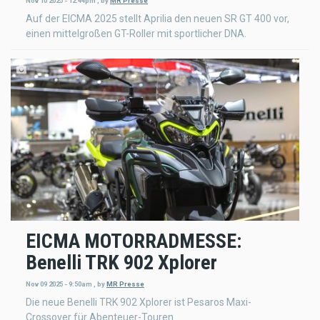
Nov 10 2025 - 12:44pm
,
by
MR Presse
Auf der EICMA 2025 stellt Aprilia den neuen SR GT 400 vor,
einen mittelgroßen GT-Roller mit sportlicher DNA.
EICMA MOTORRADMESSE:
Benelli TRK 902 Xplorer
Nov 09 2025 - 9:50am
,
by
MR Presse
Die neue Benelli TRK 902 Xplorer ist Pesaros Maxi-
Crossover für Abenteuer-Touren.