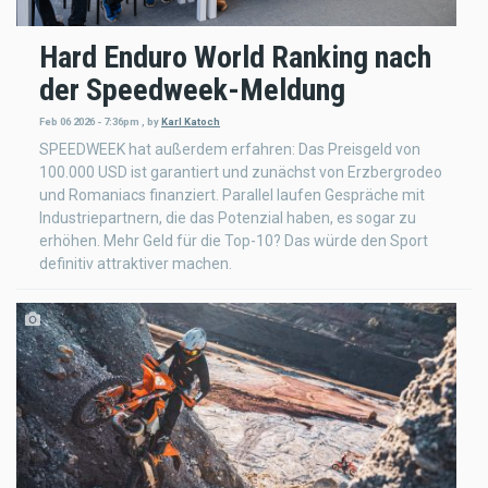
Hard Enduro World Ranking nach
der Speedweek-Meldung
Feb 06 2026 - 7:36pm
,
by
Karl Katoch
SPEEDWEEK hat außerdem erfahren: Das Preisgeld von
100.000 USD ist garantiert und zunächst von Erzbergrodeo
und Romaniacs finanziert. Parallel laufen Gespräche mit
Industriepartnern, die das Potenzial haben, es sogar zu
erhöhen. Mehr Geld für die Top-10? Das würde den Sport
definitiv attraktiver machen.