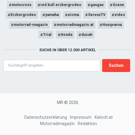
motocross
red bull erzbergrodeo
gasgas
Szene
Erzbergrodeo
yamaha
eicma
ServusTV
video
motorrad-magazin
motorradmagazin.at
Husqvarna
Trial
Honda
ducati
SUCHE IN ÜBER 12.000 ARTIKEL
Search
MR © 2026
FOOTER
Datenschutzerklärung
Impressum
Katoch.at
Motorradmagazin
Redaktion