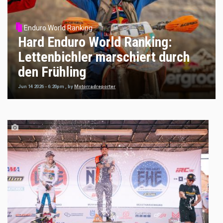
Enduro World Ranking
Hard Enduro World Ranking:
Lettenbichler marschiert durch
den Frühling
Jun 14 2026 - 6:20pm
,
by
Motorradreporter