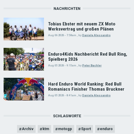
NACHRICHTEN
Tobias Ebster mit neuem ZX Moto
Werksvertrag und großen Plänen
Aug 06 2026 - 7:58am
,
by
Daniele Alessandro
Enduro4Kids Nachbericht Red Bull Ring,
Spielberg 2026
Aug 05 2026 - 9:15am
,
by
Peter Bachler
Hard Enduro World Ranking: Red Bull
Romaniacs Finisher Thomas Bruckner
Aug 05 2026 - 8:41am
,
by
Daniele Alessandro
SCHLAGWORTE
Archiv
ktm
motogp
Sport
enduro