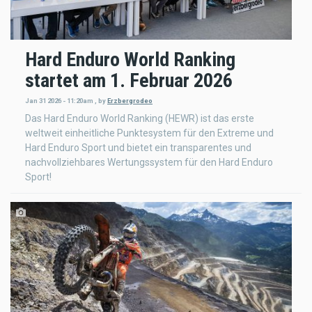
Hard Enduro World Ranking
startet am 1. Februar 2026
Jan 31 2026 - 11:20am
,
by
Erzbergrodeo
Das Hard Enduro World Ranking (HEWR) ist das erste
weltweit einheitliche Punktesystem für den Extreme und
Hard Enduro Sport und bietet ein transparentes und
nachvollziehbares Wertungssystem für den Hard Enduro
Sport!