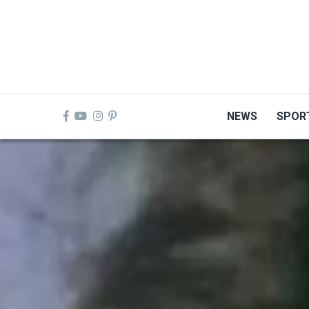
Skip
to
main
content
NEWS
SPOR