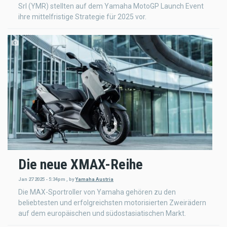
Srl (YMR) stellten auf dem Yamaha MotoGP Launch Event
ihre mittelfristige Strategie für 2025 vor.
Die neue XMAX-Reihe
Jan 27 2025 - 5:34pm
,
by
Yamaha Austria
Die MAX-Sportroller von Yamaha gehören zu den
beliebtesten und erfolgreichsten motorisierten Zweirädern
auf dem europäischen und südostasiatischen Markt.