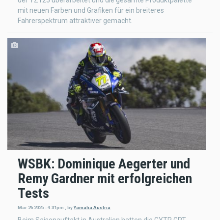
mit neuen Farben und Grafiken für ein breiteres
Fahrerspektrum attraktiver gemacht.
WSBK: Dominique Aegerter und
Remy Gardner mit erfolgreichen
Tests
Mar 26 2025 - 4:31pm
,
by
Yamaha Austria
Beim Saisonauftakt in Australien hatten die GYTR GRT