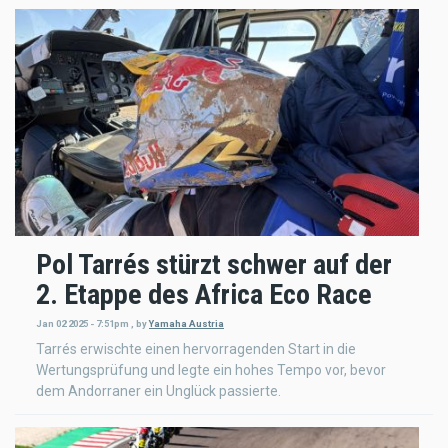
Pol Tarrés stürzt schwer auf der
2. Etappe des Africa Eco Race
Jan 02 2025 - 7:51pm
,
by
Yamaha Austria
Tarrés erwischte einen hervorragenden Start in die
Wertungsprüfung und legte ein hohes Tempo vor, bevor
dem Andorraner ein Unglück passierte.