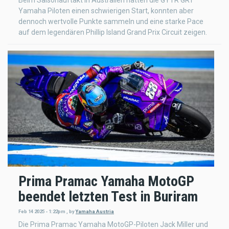
Yamaha Piloten einen schwierigen Start, konnten aber
dennoch wertvolle Punkte sammeln und eine starke Pace
auf dem legendären Phillip Island Grand Prix Circuit zeigen.
Prima Pramac Yamaha MotoGP
beendet letzten Test in Buriram
Feb 14 2025 - 1:22pm
,
by
Yamaha Austria
Die Prima Pramac Yamaha MotoGP-Piloten Jack Miller und