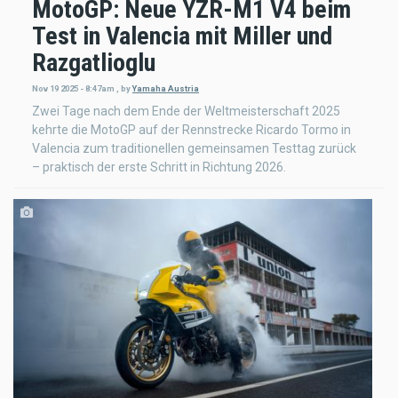
MotoGP: Neue YZR-M1 V4 beim
Test in Valencia mit Miller und
Razgatlioglu
Nov 19 2025 - 8:47am
,
by
Yamaha Austria
Zwei Tage nach dem Ende der Weltmeisterschaft 2025
kehrte die MotoGP auf der Rennstrecke Ricardo Tormo in
Valencia zum traditionellen gemeinsamen Testtag zurück
– praktisch der erste Schritt in Richtung 2026.