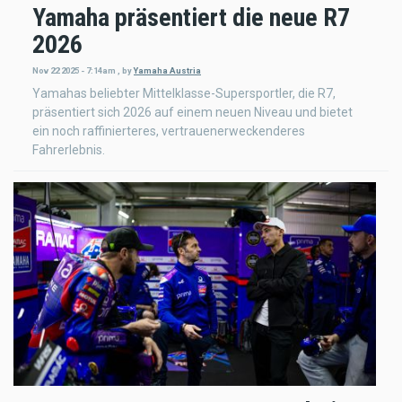
Yamaha präsentiert die neue R7
2026
Nov 22 2025 - 7:14am
,
by
Yamaha Austria
Yamahas beliebter Mittelklasse-Supersportler, die R7,
präsentiert sich 2026 auf einem neuen Niveau und bietet
ein noch raffinierteres, vertrauenerweckenderes
Fahrerlebnis.