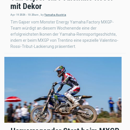
mit Dekor
Apr 19 2026 - 10:20am
,
by
Yamaha Austria
Tim Gajser vom Monster Energy Yamaha Factory MXGP-
Team würdigt an diesem Wochenende eine der
erfolgreichsten Ikonen der Yamaha-Rennsportgeschichte,
indem er beim MXGP von Trentino eine spezielle Valentino-
Rossi-Tribut-Lackierung präsentiert.