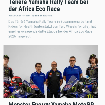
Ténéré Yamaha Rally Team bei
der Africa Eco Race
Jan 29 2026 - 4:42pm
,
by
Yamaha Austria
Das Ténéré Yamaha Rally Team, in Zusammenarbeit mit
Riders for Health (unterstützt von Two Wheels for Life), hat
eine hervorragende dritte Etappe bei der Africa Eco Race
2026 hingelegt.
Monster Energy Yamaha MotoGP