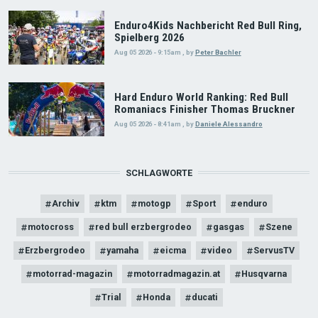
Enduro4Kids Nachbericht Red Bull Ring,
Spielberg 2026
Aug 05 2026 - 9:15am
,
by
Peter Bachler
Hard Enduro World Ranking: Red Bull
Romaniacs Finisher Thomas Bruckner
Aug 05 2026 - 8:41am
,
by
Daniele Alessandro
SCHLAGWORTE
Archiv
ktm
motogp
Sport
enduro
motocross
red bull erzbergrodeo
gasgas
Szene
Erzbergrodeo
yamaha
eicma
video
ServusTV
motorrad-magazin
motorradmagazin.at
Husqvarna
Trial
Honda
ducati