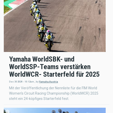
Yamaha WorldSBK- und
WorldSSP-Teams verstärken
WorldWCR- Starterfeld für 2025
Dec 30 2024 - 10:12am
,
by
Yamaha Austria
Mit der Veröffentlichung der Nennliste für die FIM World
Women's Circuit Racing Championship (WorldWCR) 2025
steht ein 24-köpfiges Starterfeld fest.