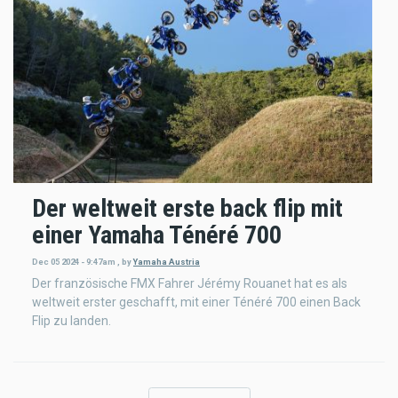
Der weltweit erste back flip mit
einer Yamaha Ténéré 700
Dec 05 2024 - 9:47am
,
by
Yamaha Austria
Der französische FMX Fahrer Jérémy Rouanet hat es als
weltweit erster geschafft, mit einer Ténéré 700 einen Back
Flip zu landen.