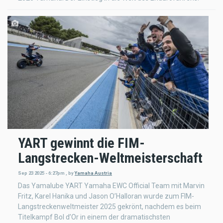
YART gewinnt die FIM-
Langstrecken-Weltmeisterschaft
Sep 23 2025 - 6:27pm
,
by
Yamaha Austria
Das Yamalube YART Yamaha EWC Official Team mit Marvin
Fritz, Karel Hanika und Jason O’Halloran wurde zum FIM-
Langstreckenweltmeister 2025 gekrönt, nachdem es beim
Titelkampf Bol d’Or in einem der dramatischsten