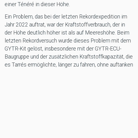
einer Ténéré in dieser Höhe.
Ein Problem, das bei der letzten Rekordexpedition im
Jahr 2022 auftrat, war der Kraftstoffverbrauch, der in
der Höhe deutlich höher ist als auf Meereshöhe. Beim
letzten Rekordversuch wurde dieses Problem mit dem
GYTR-Kit gelöst, insbesondere mit der GYTR-ECU-
Baugruppe und der zusätzlichen Kraftstoffkapazität, die
es Tarrés ermöglichte, länger zu fahren, ohne auftanken
zu müssen.
Die GYTR-Teile aus der zweiten Stufe oder dem
Handling-Kit, einschließlich der robusteren Haan-Räder,
der 48-mm-Vorderradgabel von KYB und der Paioli-
Hinterradaufhängung, sorgten ebenfalls für ein
optimales Fahrverhalten auf dem anspruchsvollen
Terrain des Vulcano.
Die mentalen, physischen und mechanischen