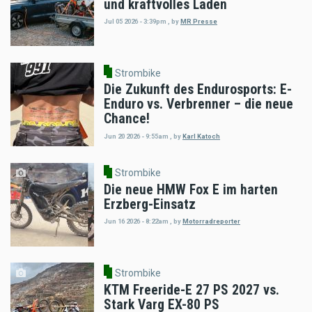
und kraftvolles Laden
Jul 05 2026 - 3:39pm
,
by
MR Presse
Strombike
Die Zukunft des Endurosports: E-
Enduro vs. Verbrenner – die neue
Chance!
Jun 20 2026 - 9:55am
,
by
Karl Katoch
Strombike
Die neue HMW Fox E im harten
Erzberg-Einsatz
Jun 16 2026 - 8:22am
,
by
Motorradreporter
Strombike
KTM Freeride-E 27 PS 2027 vs.
Stark Varg EX-80 PS