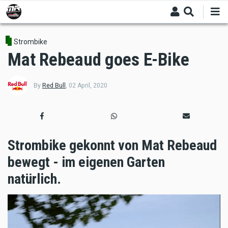
Skip
to
main
content
Strombike
Mat Rebeaud goes E-Bike
By
Red Bull
,
02 April, 2020
Strombike gekonnt von Mat Rebeaud
bewegt - im eigenen Garten
natürlich.