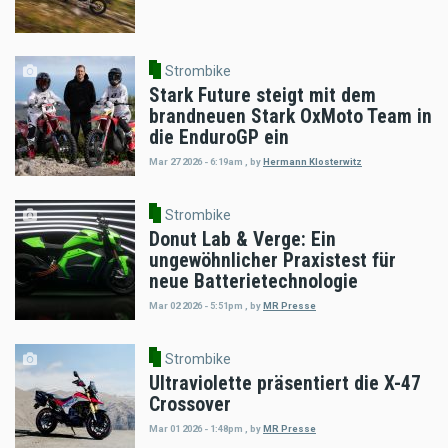
Strombike
Stark Future steigt mit dem
brandneuen Stark OxMoto Team in
die EnduroGP ein
Mar 27 2026 - 6:19am
,
by
Hermann Klosterwitz
Strombike
Donut Lab & Verge: Ein
ungewöhnlicher Praxistest für
neue Batterietechnologie
Mar 02 2026 - 5:51pm
,
by
MR Presse
Strombike
Ultraviolette präsentiert die X-47
Crossover
Mar 01 2026 - 1:48pm
,
by
MR Presse