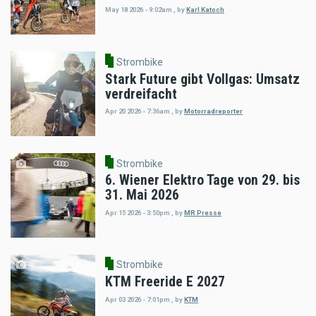
May 18 2026 - 9:02am
,
by
Karl Katoch
Strombike
Stark Future gibt Vollgas: Umsatz
verdreifacht
Apr 20 2026 - 7:36am
,
by
Motorradreporter
Strombike
6. Wiener Elektro Tage von 29. bis
31. Mai 2026
Apr 15 2026 - 3:50pm
,
by
MR Presse
Strombike
KTM Freeride E 2027
Apr 03 2026 - 7:01pm
,
by
KTM