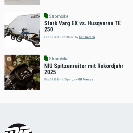
Strombike
Stark Varg EX vs. Husqvarna TE
250
Feb 15 2026 - 12:08pm
,
by
Karl Katoch
Strombike
NIU Spitzenreiter mit Rekordjahr
2025
Feb 09 2026 - 1:39pm
,
by
MR Presse
Load
More