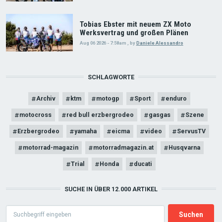
Tobias Ebster mit neuem ZX Moto
Werksvertrag und großen Plänen
Aug 06 2026 - 7:58am
,
by
Daniele Alessandro
SCHLAGWORTE
Archiv
ktm
motogp
Sport
enduro
motocross
red bull erzbergrodeo
gasgas
Szene
Erzbergrodeo
yamaha
eicma
video
ServusTV
motorrad-magazin
motorradmagazin.at
Husqvarna
Trial
Honda
ducati
SUCHE IN ÜBER 12.000 ARTIKEL
Search