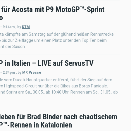
 für Acosta mit P9 MotoGP™-Sprint
o
 - 9:14am
,
by
KTM
ta kämpfte am Samstag auf der glühend heißen Rennstrecke
 bis zur Zielflagge um einen Platz unter den Top Ten beim
int der Saison.
 in Italien – LIVE auf ServusTV
 - 2:34pm
,
by
MR Presse
e vom Ducati-Hauptquartier entfernt, führt der Sieg auf dem
n Highspeed-Circuit nur über die Bikes aus Borgo Panigale.
und Sprint am Sa., 30.05., ab 10:40 Uhr; Rennen am So., 31.05., ab
sieben für Brad Binder nach chaotischem
™-Rennen in Katalonien