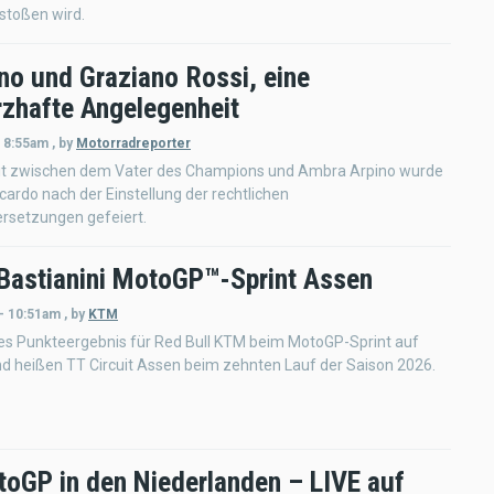
toßen wird.
no und Graziano Rossi, eine
zhafte Angelegenheit
- 8:55am
,
by
Motorradreporter
it zwischen dem Vater des Champions und Ambra Arpino wurde
cardo nach der Einstellung der rechtlichen
rsetzungen gefeiert.
 Bastianini MotoGP™-Sprint Assen
 - 10:51am
,
by
KTM
tes Punkteergebnis für Red Bull KTM beim MotoGP-Sprint auf
d heißen TT Circuit Assen beim zehnten Lauf der Saison 2026.
toGP in den Niederlanden – LIVE auf