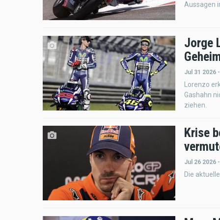
Aussagen i
Jorge 
Geheim
Jul 31 2026 
Lorenzo er
Gashahn nic
ziehen.
Krise b
vermut
Jul 26 2026 
Die aktuell