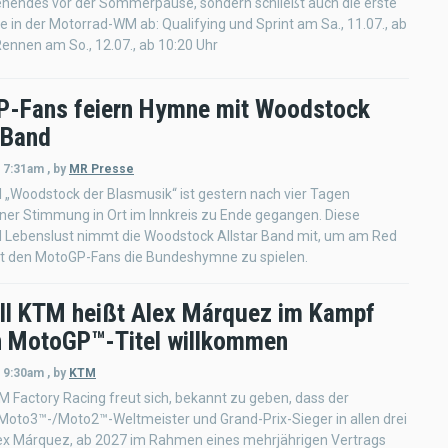
endes vor der Sommerpause, sondern schließt auch die erste
e in der Motorrad-WM ab: Qualifying und Sprint am Sa., 11.07., ab
Rennen am So., 12.07., ab 10:20 Uhr
-Fans feiern Hymne mit Woodstock
 Band
- 7:31am
,
by
MR Presse
l „Woodstock der Blasmusik“ ist gestern nach vier Tagen
ner Stimmung in Ort im Innkreis zu Ende gegangen. Diese
d Lebenslust nimmt die Woodstock Allstar Band mit, um am Red
mit den MotoGP-Fans die Bundeshymne zu spielen.
ll KTM heißt Alex Márquez im Kampf
 MotoGP™-Titel willkommen
- 9:30am
,
by
KTM
M Factory Racing freut sich, bekannt zu geben, dass der
Moto3™-/Moto2™-Weltmeister und Grand-Prix-Sieger in allen drei
lex Márquez, ab 2027 im Rahmen eines mehrjährigen Vertrags