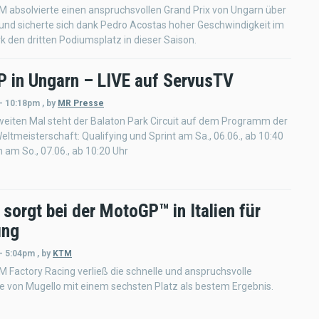
M absolvierte einen anspruchsvollen Grand Prix von Ungarn über
und sicherte sich dank Pedro Acostas hoher Geschwindigkeit im
k den dritten Podiumsplatz in dieser Saison.
 in Ungarn – LIVE auf ServusTV
 - 10:18pm
,
by
MR Presse
eiten Mal steht der Balaton Park Circuit auf dem Programm der
ltmeisterschaft: Qualifying und Sprint am Sa., 06.06., ab 10:40
 am So., 07.06., ab 10:20 Uhr
sorgt bei der MotoGP™ in Italien für
ung
 - 5:04pm
,
by
KTM
M Factory Racing verließ die schnelle und anspruchsvolle
 von Mugello mit einem sechsten Platz als bestem Ergebnis.