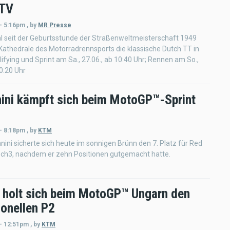
sTV
 - 5:16pm
,
by
MR Presse
l seit der Geburtsstunde der Straßenweltmeisterschaft 1949
 Kathedrale des Motorradrennsports die klassische Dutch TT in
ifying und Sprint am Sa., 27.06., ab 10:40 Uhr; Rennen am So.,
10:20 Uhr
nini kämpft sich beim MotoGP™-Sprint
 - 8:18pm
,
by
KTM
nini sicherte sich heute im sonnigen Brünn den 7. Platz für Red
ech3, nachdem er zehn Positionen gutgemacht hatte.
 holt sich beim MotoGP™ Ungarn den
ionellen P2
 - 12:51pm
,
by
KTM