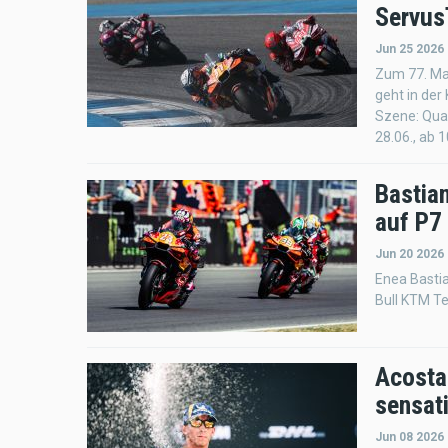
Servu
Jun 25 2026
Zum 77. Ma
geht in der
Szene: Qual
28.06., ab 
Bastia
auf P7
Jun 20 2026
Enea Bastia
Bull KTM T
Acosta
sensat
Jun 08 2026