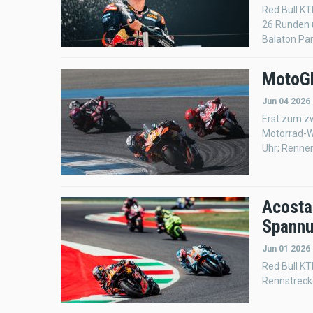
Red Bull KT
26 Runden 
Balaton Par
MotoGP
Jun 04 2026
Erst zum zw
Motorrad-We
Uhr; Rennen
Acosta 
Spann
Jun 01 2026
Red Bull KT
Rennstrecke