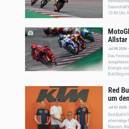
Rennwochen
Saisonhälft
10:40 Uhr; 
MotoGP
Allstar
Jul 08 2026 
Das Festiva
ausgelasse
Energie un
Bull Ring 
Red Bu
um den
Jul 07 2026 
Red Bull KT
ehemalige 
Klassen, A