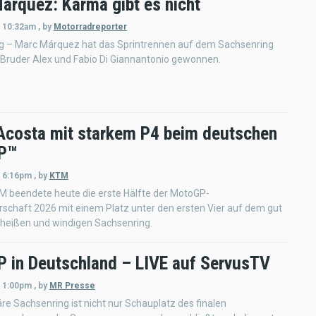
arquez: Karma gibt es nicht
- 10:32am
,
by
Motorradreporter
g – Marc Márquez hat das Sprintrennen auf dem Sachsenring
 Bruder Alex und Fabio Di Giannantonio gewonnen.
Acosta mit starkem P4 beim deutschen
P™
- 6:16pm
,
by
KTM
M beendete heute die erste Hälfte der MotoGP-
schaft 2026 mit einem Platz unter den ersten Vier auf dem gut
 heißen und windigen Sachsenring.
 in Deutschland – LIVE auf ServusTV
- 1:00pm
,
by
MR Presse
re Sachsenring ist nicht nur Schauplatz des finalen