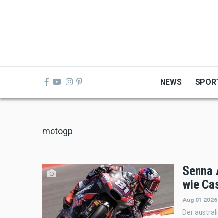
Skip
to
main
content
NEWS
SPOR
motogp
Senna 
wie Ca
Aug 01 2026
Der austra