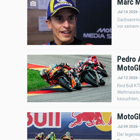
Marc M
Jul 14 2026 
Sachsenrin
vor seinem
Pedro 
MotoG
Jul 12 2026 
Red Bull KT
Weltmeister
besuchten,
MotoGP
Jul 09 2026 
Der legendä