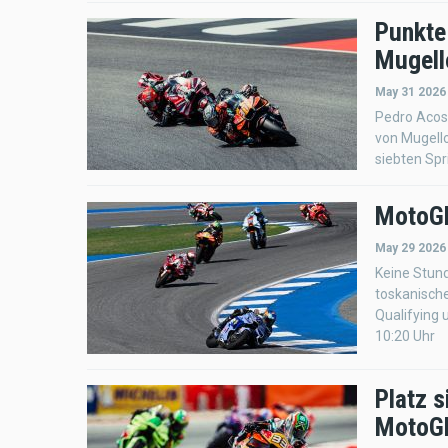
Punkte
Mugell
May 31 2026
Pedro Acos
von Mugello
siebten Spr
MotoGP
May 29 2026
Keine Stund
toskanische
Qualifying 
10:20 Uhr
Platz 
MotoGP