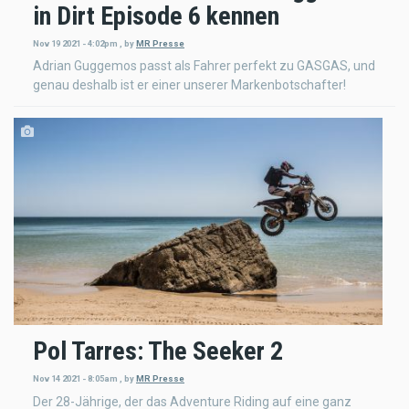
in Dirt Episode 6 kennen
Nov 19 2021 - 4:02pm
,
by
MR Presse
Adrian Guggemos passt als Fahrer perfekt zu GASGAS, und
genau deshalb ist er einer unserer Markenbotschafter!
Pol Tarres: The Seeker 2
Nov 14 2021 - 8:05am
,
by
MR Presse
Der 28-Jährige, der das Adventure Riding auf eine ganz