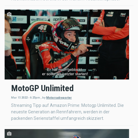
MotoGP Unlimited
Mar 15 2022 - 6:25pm
,
by
Motorradreporter
Streaming Tipp auf Amazon Prime: Motogp Unlimited. Die
neueste Generation an Rennfahrern, werden in der
packenden Serienstaffel umfangreich skizziert.