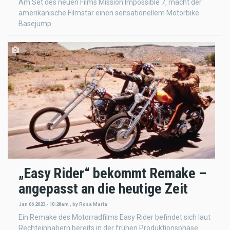
Am Set des neuen Films Mission Impossible 7, macht der
amerikanische Filmstar einen sensationellem Motorbike
Basejump.
„Easy Rider“ bekommt Remake –
angepasst an die heutige Zeit
Jan 06 2023 - 10:28am
,
by
Rosa Maria
Ein Remake des Motorradfilms Easy Rider befindet sich laut
Rechteinhabern bereits in der frühen Produktionsphase.