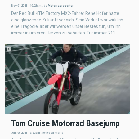
Nov 01 2023 - 10:23am
,
by
Motorradreporter
Der Red Bull KTM Factory MX2-Fahrer Rene Hofer hatte
eine glänzende Zukunft vor sich. Sein Verlust war wirklich
eine Tragödie, aber wir werden unser Bestes tun, um ihn
immer in unseren Herzen zu behalten. Für immer 711.
Tom Cruise Motorrad Basejump
Jan 08 2023 - 6:27pm
,
by
Rosa Maria