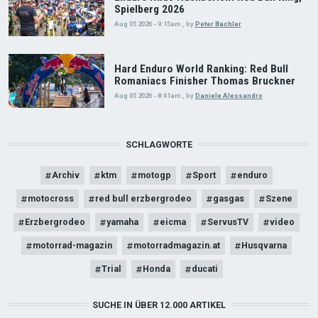
Spielberg 2026
Aug 05 2026 - 9:15am
,
by
Peter Bachler
Hard Enduro World Ranking: Red Bull
Romaniacs Finisher Thomas Bruckner
Aug 05 2026 - 8:41am
,
by
Daniele Alessandro
SCHLAGWORTE
Archiv
ktm
motogp
Sport
enduro
motocross
red bull erzbergrodeo
gasgas
Szene
Erzbergrodeo
yamaha
eicma
ServusTV
video
motorrad-magazin
motorradmagazin.at
Husqvarna
Trial
Honda
ducati
SUCHE IN ÜBER 12.000 ARTIKEL