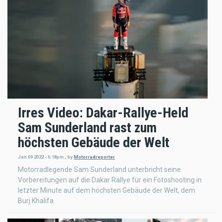
Irres Video: Dakar-Rallye-Held
Sam Sunderland rast zum
höchsten Gebäude der Welt
Jan 09 2022 - 6:18pm
,
by
Motorradreporter
Motorradlegende Sam Sunderland unterbricht seine
Vorbereitungen auf die Dakar Rallye für ein Fotoshooting in
letzter Minute auf dem höchsten Gebäude der Welt, dem
Burj Khalifa.