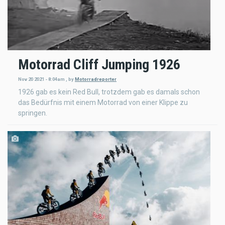
Motorrad Cliff Jumping 1926
Nov 20 2021 - 8:04am
,
by
Motorradreporter
1926 gab es kein Red Bull, trotzdem gab es damals schon
das Bedürfnis mit einem Motorrad von einer Klippe zu
springen.