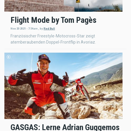
Flight Mode by Tom Pagès
Nov 20 2021 - 7:54am
,
by
Red Bull
Französischer Freestyle-Motocross-Star zeigt
atemberaubenden Doppel-Frontflip in Avoriaz.
GASGAS: Lerne Adrian Guggemos