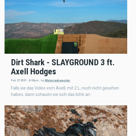
Dirt Shark - SLAYGROUND 3 ft.
Axell Hodges
Feb 27 2021 - 8:00pm
,
by
Motorradreporter
Falls sie das Video vom Axell, mit 2 L, noch nicht gesehen
haben, dann schauen sie sich das bitte an.