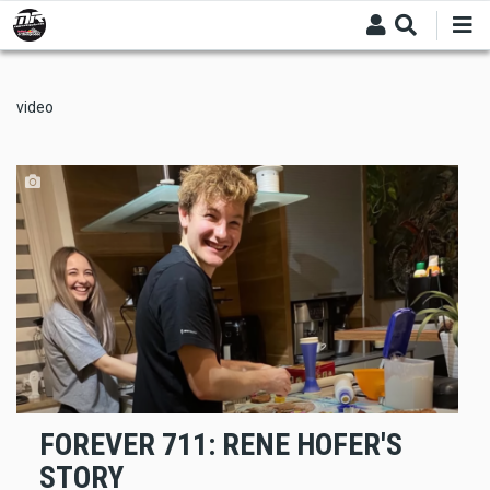
Skip
to
main
content
video
FOREVER 711: RENE HOFER'S
STORY