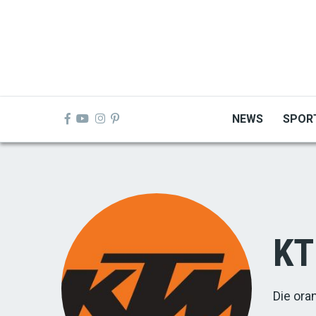
Skip
to
main
content
NEWS
SPOR
K
Die ora