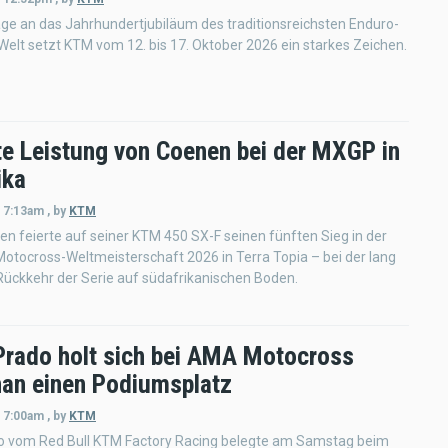
e an das Jahrhundertjubiläum des traditionsreichsten Enduro-
Welt setzt KTM vom 12. bis 17. Oktober 2026 ein starkes Zeichen.
te Leistung von Coenen bei der MXGP in
ika
- 7:13am
,
by
KTM
n feierte auf seiner KTM 450 SX-F seinen fünften Sieg in der
tocross-Weltmeisterschaft 2026 in Terra Topia – bei der lang
ückkehr der Serie auf südafrikanischen Boden.
Prado holt sich bei AMA Motocross
an einen Podiumsplatz
- 7:00am
,
by
KTM
o vom Red Bull KTM Factory Racing belegte am Samstag beim