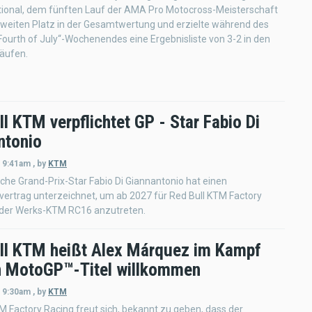
ional, dem fünften Lauf der AMA Pro Motocross-Meisterschaft
zweiten Platz in der Gesamtwertung und erzielte während des
„Fourth of July“-Wochenendes eine Ergebnisliste von 3-2 in den
Läufen.
l KTM verpflichtet GP - Star Fabio Di
ntonio
- 9:41am
,
by
KTM
ische Grand-Prix-Star Fabio Di Giannantonio hat einen
ertrag unterzeichnet, um ab 2027 für Red Bull KTM Factory
 der Werks-KTM RC16 anzutreten.
ll KTM heißt Alex Márquez im Kampf
 MotoGP™-Titel willkommen
- 9:30am
,
by
KTM
M Factory Racing freut sich, bekannt zu geben, dass der