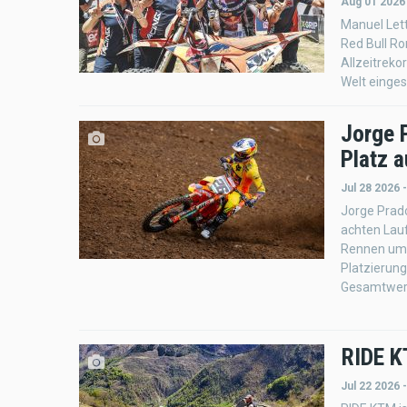
Aug 01 2026
Manuel Let
Red Bull R
Allzeitreko
Welt eingest
Jorge 
Platz 
Jul 28 2026 
Jorge Prad
achten Lau
Rennen um 
Platzierung
Gesamtwert
RIDE K
Jul 22 2026 