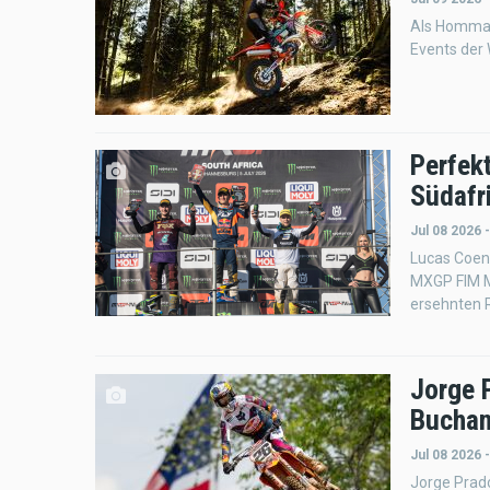
Als Hommag
Events der 
Perfek
Südafr
Jul 08 2026 
Lucas Coene
MXGP FIM Mo
ersehnten R
Jorge 
Buchan
Jul 08 2026 
Jorge Prad