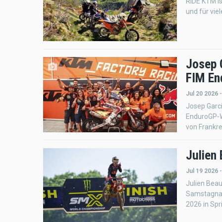
RIDE KTM is
und für vie
Josep 
FIM En
Jul 20 2026 
Josep Garc
EnduroGP-W
von Frankre
Julien
Jul 19 2026 
Julien Bea
Samstagnac
2026 in Spr