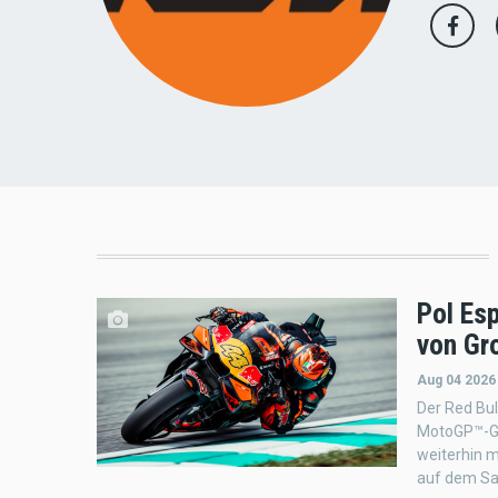
Pol Es
von Gr
Aug 04 2026
Der Red Bu
MotoGP™-Gra
weiterhin m
auf dem Sa