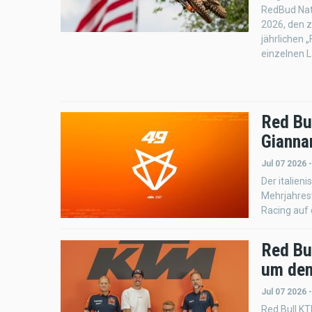
RedBud Nat
2026, den 
jährlichen 
einzelnen 
Red Bul
Gianna
Jul 07 2026 
Der italien
Mehrjahresv
Racing auf
Red Bu
um den
Jul 07 2026 
Red Bull KT