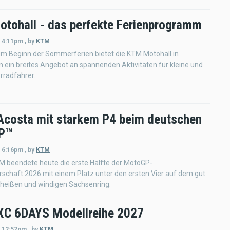
tohall - das perfekte Ferienprogramm
- 4:11pm
,
by
KTM
m Beginn der Sommerferien bietet die KTM Motohall in
 ein breites Angebot an spannenden Aktivitäten für kleine und
rradfahrer.
Acosta mit starkem P4 beim deutschen
P™
- 6:16pm
,
by
KTM
M beendete heute die erste Hälfte der MotoGP-
schaft 2026 mit einem Platz unter den ersten Vier auf dem gut
 heißen und windigen Sachsenring.
C 6DAYS Modellreihe 2027
- 12:52pm
,
by
KTM