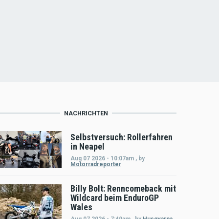
NACHRICHTEN
Selbstversuch: Rollerfahren
in Neapel
Aug 07 2026 - 10:07am
,
by
Motorradreporter
Billy Bolt: Renncomeback mit
Wildcard beim EnduroGP
Wales
Aug 07 2026 - 7:49am
,
by
Husqvarna