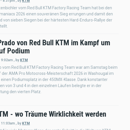
 - 8:31pm
,
by
KTM
tenbichler vom Red Bull KTM Factory Racing Team hat bei den
omaniacs 2026 einen souveränen Sieg errungen und damit den
rd von sieben Siegen bei der härtesten Hard-Enduro-Rallye der
ellt.
Prado von Red Bull KTM im Kampf um
auf Podium
- 9:02am
,
by
KTM
o vom Red Bull KTM Factory Racing Team war am Samstag beim
f der AMA Pro Motocross-Meisterschaft 2026 in Washougal im
einen Podiumsplatz in der 450MX-Klasse. Dank konstanter
en von 3 und 4 in den einzelnen Läufen belegte er in der
ung den vierten Platz.
TM - wo Träume Wirklichkeit werden
- 11:03am
,
by
KTM