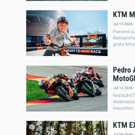
KTM Mo
Jul 15 2026 
Passend zu
Mattighofen
große Moto
Pedro 
MotoG
Jul 12 2026 
Red Bull KT
Weltmeister
besuchten,
KTM EX
Jul 09 2026 