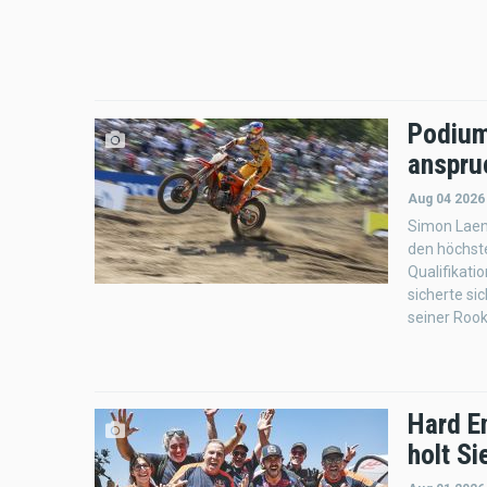
Podium
anspru
Aug 04 2026
Simon Laeng
den höchste
Qualifikati
sicherte si
seiner Rook
Hard E
holt Si