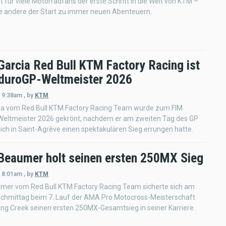
t für viele Motorradfans der erste Schritt in die Welt von KTM –
le andere der Start zu immer neuen Abenteuern.
Garcia Red Bull KTM Factory Racing ist
duroGP-Weltmeister 2026
- 9:38am
,
by
KTM
ia vom Red Bull KTM Factory Racing Team wurde zum FIM
eltmeister 2026 gekrönt, nachdem er am zweiten Tag des GP
ich in Saint-Agrève einen spektakulären Sieg errungen hatte.
 Beaumer holt seinen ersten 250MX Sieg
- 8:01am
,
by
KTM
umer vom Red Bull KTM Factory Racing Team sicherte sich am
hmittag beim 7. Lauf der AMA Pro Motocross-Meisterschaft
ing Creek seinen ersten 250MX-Gesamtsieg in seiner Karriere.