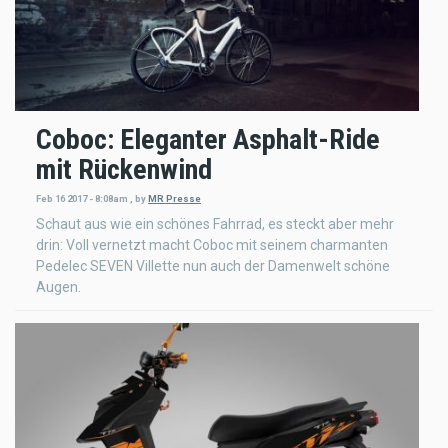
Coboc: Eleganter Asphalt-Ride
mit Rückenwind
Feb 16 2017 - 8:08am
,
by
MR Presse
Schaut aus wie ein schönes Fahrrad, es steckt aber mehr
drin: Voll vernetzt macht Coboc mit seinem charmanten
Pedelec SEVEN Villette nun auch der Damenwelt schöne
Augen.