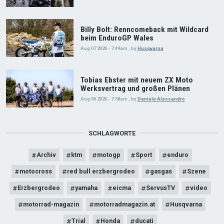
Billy Bolt: Renncomeback mit Wildcard
beim EnduroGP Wales
Aug 07 2026 - 7:49am
,
by
Husqvarna
Tobias Ebster mit neuem ZX Moto
Werksvertrag und großen Plänen
Aug 06 2026 - 7:58am
,
by
Daniele Alessandro
SCHLAGWORTE
Archiv
ktm
motogp
Sport
enduro
motocross
red bull erzbergrodeo
gasgas
Szene
Erzbergrodeo
yamaha
eicma
ServusTV
video
motorrad-magazin
motorradmagazin.at
Husqvarna
Trial
Honda
ducati