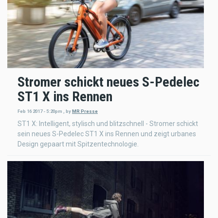
Stromer schickt neues S-Pedelec
ST1 X ins Rennen
Feb 16 2017 - 5:20pm
,
by
MR Presse
ST1 X: Intelligent, stylisch und blitzschnell - Stromer schickt
sein neues S-Pedelec ST1 X ins Rennen und zeigt urbanes
Design gepaart mit Spitzentechnologie.