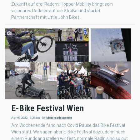
Zukunft auf drei Rädern: Hopper Mobility bringt sein
visionäres Pedelec auf die Straße und startet
Partnerschaft mit Little John Bikes.
E-Bike Festival Wien
Apr 05 2022 - 8:38am
,
by
Motorradreporter
Am Wochenende fand nach Covid Pause das Bike Festival
Wien statt. Wir sagen aber E-Bike Festival dazu, denn nach
einem Rundgang stellen wir fest, normale Radln sind so gut