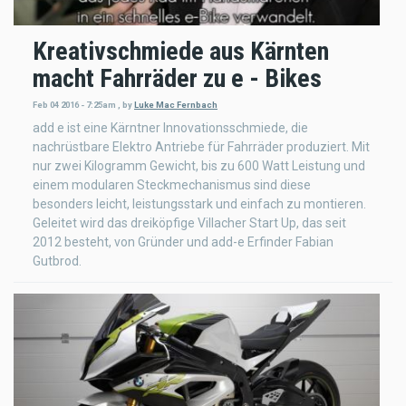
Kreativschmiede aus Kärnten
macht Fahrräder zu e - Bikes
Feb 04 2016 - 7:25am
,
by
Luke Mac Fernbach
add e ist eine Kärntner Innovationsschmiede, die
nachrüstbare Elektro Antriebe für Fahrräder produziert. Mit
nur zwei Kilogramm Gewicht, bis zu 600 Watt Leistung und
einem modularen Steckmechanismus sind diese
besonders leicht, leistungsstark und einfach zu montieren.
Geleitet wird das dreiköpfige Villacher Start Up, das seit
2012 besteht, von Gründer und add-e Erfinder Fabian
Gutbrod.