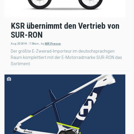
KSR übernimmt den Vertrieb von
SUR-RON
Aug 22 2018 - 7:28am
,
by
MR Presse
Der größte E-Zweirad-Importeur im deutschsprachigen
Raum komplettiert mit der E-Motorradmarke SUR-RON das
Sortiment.