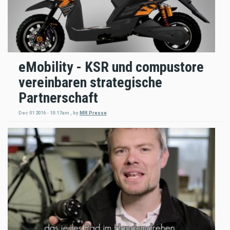
eMobility - KSR und compustore
vereinbaren strategische
Partnerschaft
Dec 01 2016 - 10:17am
,
by
MR Presse