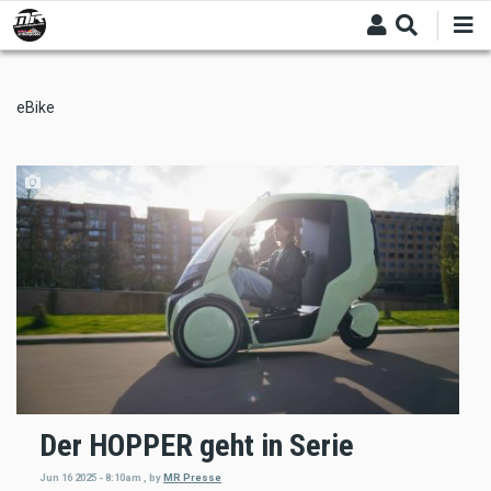
Skip
to
main
content
eBike
Der HOPPER geht in Serie
Jun 16 2025 - 8:10am
,
by
MR Presse