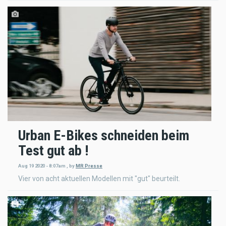
Urban E-Bikes schneiden beim
Test gut ab !
Aug 19 2020 - 8:07am
,
by
MR Presse
Vier von acht aktuellen Modellen mit "gut" beurteilt.