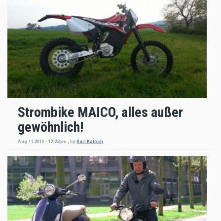
Strombike MAICO, alles außer
gewöhnlich!
Aug 11 2015 - 12:22pm
,
by
Karl Katoch