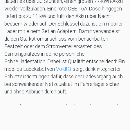
dauert es über 30 Stunden, einen großen 77-kWh-Akku
wieder vollzuladen. Eine rote CEE-16A-Dose hingegen
liefert bis zu 11 kW und füllt den Akku über Nacht
bequem wieder auf. Der Schlüssel dazu ist ein mobiler
Lader mit einem Set an Adaptern. Damit verwandelst
du den Starkstromanschluss vom benachbarten
Festzelt oder dem Stromverteilerkasten des
Campingplatzes in deine persönliche
Schnellladestation. Dabei ist Qualität entscheidend: Ein
mobiles Ladekabel von
Voldt®
sorgt dank integrierter
Schutzeinrichtungen dafür, dass der Ladevorgang auch
bei schwankender Netzqualität im Fahrerlager sicher
und ohne Abbruch durchläuft.
Das richtige Equipment: Mehr als nur das Standard-
Ladekabel
Um für die beschriebenen Lade-Abenteuer gewappnet
zu sein, gehört eine gut sortierte "Ladekiste" ins Auto.