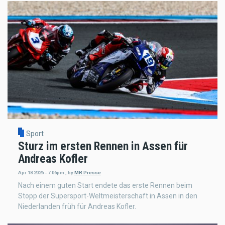
Sport
Sturz im ersten Rennen in Assen für
Andreas Kofler
Apr 18 2026 - 7:06pm
,
by
MR Presse
Nach einem guten Start endete das erste Rennen beim
Stopp der Supersport-Weltmeisterschaft in Assen in den
Niederlanden früh für Andreas Kofler.