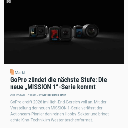
Markt
GoPro zündet die nächste Stufe: Die
neue „MISSION 1“-Serie kommt
Apr 19 2026 - 7:46am
,
by
Motorradreporter
GoPro greift 2026 im High-End-Bereich voll an. Mit der
Vorstellung der neuen MISSION 1-Serie verlässt der
Actioncam-Pionier den reinen Hobby-Sektor und bringt
echte Kino-Technik im Westentaschenformat.