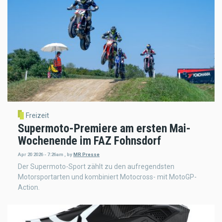
Freizeit
Supermoto-Premiere am ersten Mai-
Wochenende im FAZ Fohnsdorf
Apr 20 2026 - 7:26am
,
by
MR Presse
Der Supermoto-Sport zählt zu den aufregendsten
Motorsportarten und kombiniert Motocross- mit MotoGP-
Action.