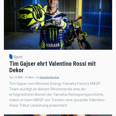
Sport
Tim Gajser ehrt Valentino Rossi mit
Dekor
Apr 19 2026 - 10:20am
,
by
Yamaha Austria
Tim Gajser vom Monster Energy Yamaha Factory MXGP-
Team würdigt an diesem Wochenende eine der
erfolgreichsten Ikonen der Yamaha-Rennsportgeschichte,
indem er beim MXGP von Trentino eine spezielle Valentino-
Rossi-Tribut-Lackierung präsentiert.