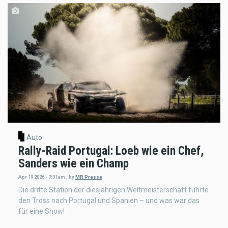
Auto
Rally-Raid Portugal: Loeb wie ein Chef,
Sanders wie ein Champ
Apr 19 2026 - 7:31am
,
by
MR Presse
Die dritte Station der diesjährigen Weltmeisterschaft führte
den Tross nach Portugal und Spanien – und was war das
für eine Show!