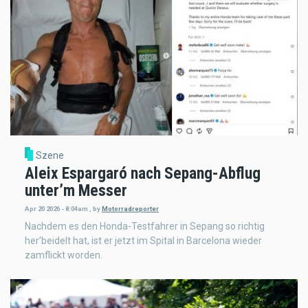
Szene
Aleix Espargaró nach Sepang-Abflug
unter’m Messer
Apr 20 2026 - 8:04am
,
by
Motorradreporter
Nachdem es den Honda-Testfahrer in Sepang so richtig
her’beidelt hat, ist er jetzt im Spital in Barcelona wieder
zamflickt worden.