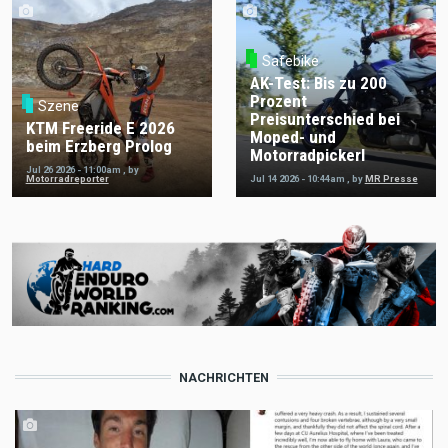
Safebike
AK-Test: Bis zu 200
Prozent
Szene
Preisunterschied bei
KTM Freeride E 2026
Moped- und
beim Erzberg Prolog
Motorradpickerl
Jul 26 2026 - 11:00am
,
by
Motorradreporter
Jul 14 2026 - 10:44am
,
by
MR Presse
NACHRICHTEN