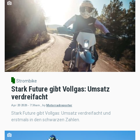
Strombike
Stark Future gibt Vollgas: Umsatz
verdreifacht
Apr 20 2026 - 7:36am
,
by
Motorradreporter
Stark Future gibt Vollgas: Umsatz verdreifacht und
erstmals in den schwarzen Zahlen.