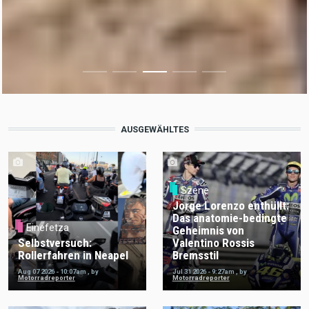
AUSGEWÄHLTES
Szene
Jorge Lorenzo enthüllt:
Das anatomie-bedingte
Einefetza
Geheimnis von
Selbstversuch:
Valentino Rossis
Rollerfahren in Neapel
Bremsstil
Aug 07 2026 - 10:07am
,
by
Jul 31 2026 - 9:27am
,
by
Motorradreporter
Motorradreporter