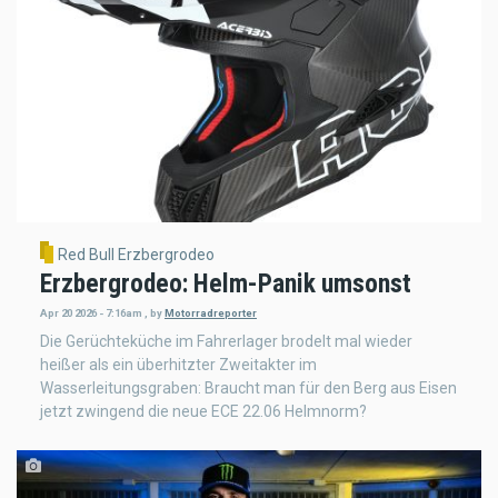
Red Bull Erzbergrodeo
Erzbergrodeo: Helm-Panik umsonst
Apr 20 2026 - 7:16am
,
by
Motorradreporter
Die Gerüchteküche im Fahrerlager brodelt mal wieder
heißer als ein überhitzter Zweitakter im
Wasserleitungsgraben: Braucht man für den Berg aus Eisen
jetzt zwingend die neue ECE 22.06 Helmnorm?