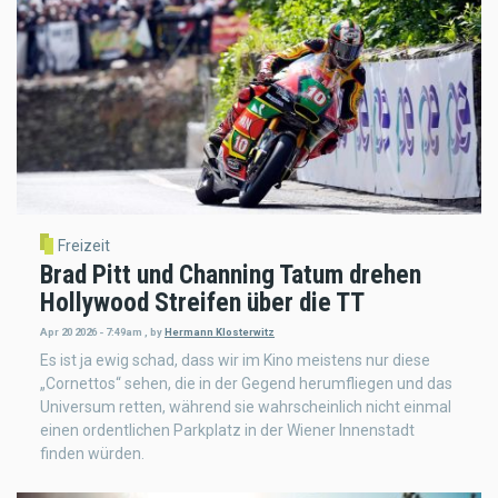
Freizeit
Brad Pitt und Channing Tatum drehen
Hollywood Streifen über die TT
Apr 20 2026 - 7:49am
,
by
Hermann Klosterwitz
Es ist ja ewig schad, dass wir im Kino meistens nur diese
„Cornettos“ sehen, die in der Gegend herumfliegen und das
Universum retten, während sie wahrscheinlich nicht einmal
einen ordentlichen Parkplatz in der Wiener Innenstadt
finden würden.