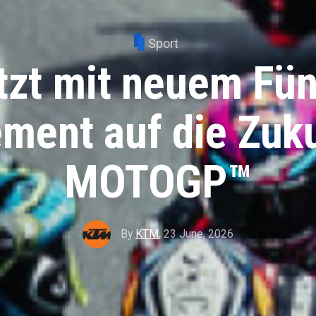
Sport
zt mit neuem Fün
ment auf die Zuku
MOTOGP™
By
KTM
,
23 June, 2026