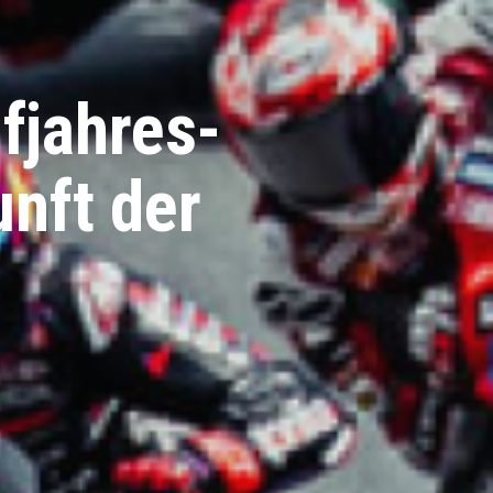
fjahres-
nft der