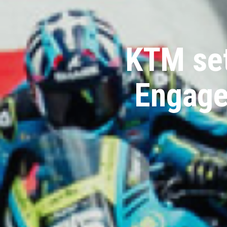
KTM set
Engage