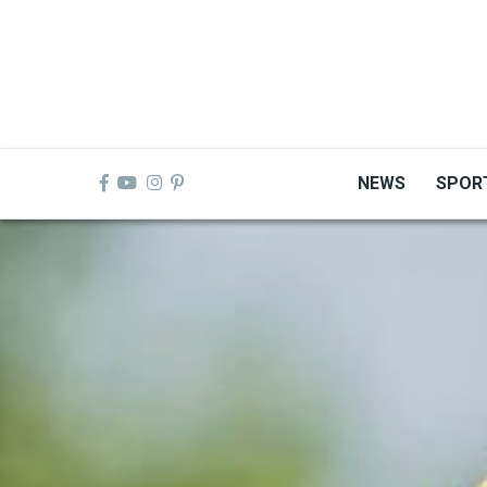
Skip
to
main
content
NEWS
SPOR