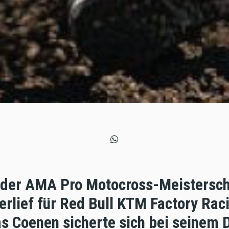
e der AMA Pro Motocross-Meistersch
erlief für Red Bull KTM Factory Rac
as Coenen sicherte sich bei seinem 