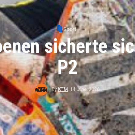
Sport
enen sicherte s
P2
By
KTM
,
14 June, 2026