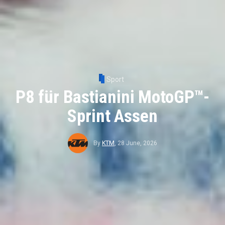
Sport
P8 für Bastianini MotoGP™-
Sprint Assen
By
KTM
,
28 June, 2026