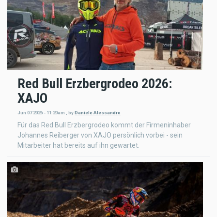
Red Bull Erzbergrodeo 2026:
XAJO
Jun 07 2026 - 11:20am
,
by
Daniele Alessandro
Für das Red Bull Erzbergrodeo kommt der Firmeninhaber
Johannes Reiberger von XAJO persönlich vorbei - sein
Mitarbeiter hat bereits auf ihn gewartet.