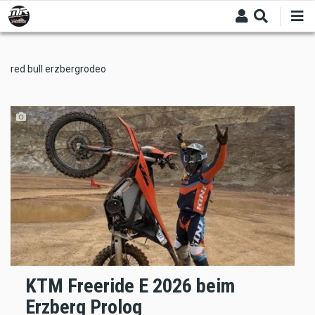
Skip
to
main
content
red bull erzbergrodeo
KTM Freeride E 2026 beim
Erzberg Prolog