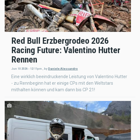
Red Bull Erzbergrodeo 2026
Racing Future: Valentino Hutter
Rennen
Jun 10 2026 - 12:11pm
,
by
Daniele Alessandro
Eine wirklich beeindruckende Leistung von Valentino Hutter
- zu Rennbeginn hat er einige CPs mit den Weltstars
mithalten können und kam dann bis CP 21!