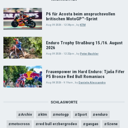
P6 für Acosta beim anspruchsvollen
britischen MotoGP™-Sprint
Aug 09 2026 - 12:38pm
,
by
KTM
Enduro Trophy Straßburg 15./16. August
2026
Aug 09 2026 - 12:22pm
,
by
Peter Bachler
Frauenpower im Hard Enduro: Tjaša Fifer
P5 Bronze Red Bull Romaniacs
Aug 08 2026 - 9:19am
,
by
Daniele Alessandro
SCHLAGWORTE
Archiv
ktm
motogp
Sport
enduro
motocross
red bull erzbergrodeo
gasgas
Szene