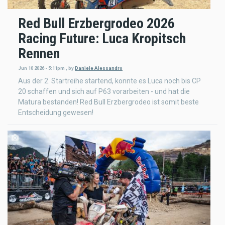
Red Bull Erzbergrodeo 2026
Racing Future: Luca Kropitsch
Rennen
Jun 10 2026 - 5:11pm
,
by
Daniele Alessandro
Aus der 2. Startreihe startend, konnte es Luca noch bis CP
20 schaffen und sich auf P63 vorarbeiten - und hat die
Matura bestanden! Red Bull Erzbergrodeo ist somit beste
Entscheidung gewesen!