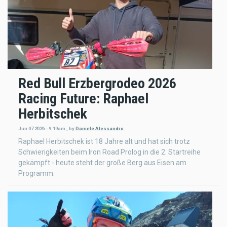
Red Bull Erzbergrodeo 2026
Racing Future: Raphael
Herbitschek
Jun 07 2026 - 9:19am
,
by
Daniele Alessandro
Raphael Herbitschek ist 18 Jahre alt und hat sich trotz
Schwierigkeiten beim Iron Road Prolog in die 2. Startreihe
gekämpft - heute steht der große Berg aus Eisen am
Programm.