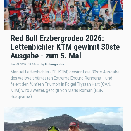
Red Bull Erzbergrodeo 2026:
Lettenbichler KTM gewinnt 30ste
Ausgabe - zum 5. Mal
Jun 08 2026 - 11:49am
,
by
Erzbergrodeo
Manuel Lettenbichler (DE, KTM) gewinnt die 30ste Ausgabe
des weltweit härtesten Extreme Enduro Rennens – und
feiert den fünften Triumph in Folge! Trystan Hart (CAN,
KTM) wird Zweiter, gefolgt von Mario Roman (ESP,
Husqvarna).