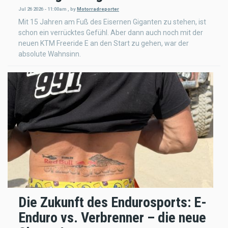
Jul 26 2026 - 11:00am
,
by
Motorradreporter
Mit 15 Jahren am Fuß des Eisernen Giganten zu stehen, ist
schon ein verrücktes Gefühl. Aber dann auch noch mit der
neuen KTM Freeride E an den Start zu gehen, war der
absolute Wahnsinn.
Die Zukunft des Endurosports: E-
Enduro vs. Verbrenner – die neue