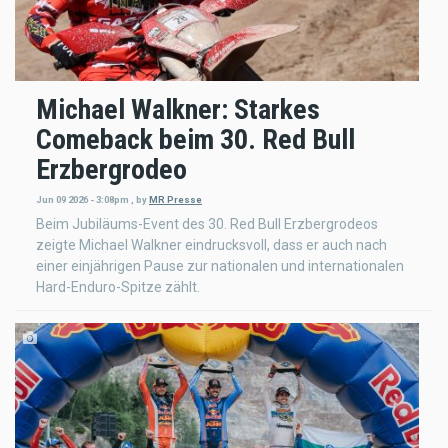
Michael Walkner: Starkes
Comeback beim 30. Red Bull
Erzbergrodeo
Jun 09 2026 - 3:08pm
,
by
MR Presse
Beim Jubiläums-Event des 30. Red Bull Erzbergrodeos
zeigte Michael Walkner eindrucksvoll, dass er auch nach
einer einjährigen Pause zur nationalen und internationalen
Hard-Enduro-Spitze zählt.