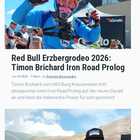
Red Bull Erzbergrodeo 2026:
Timon Brichard Iron Road Prolog
Jun 06 2026 - 7:58pm
,
by
Daniele Alessandro
Timon Brichard vom HSV Burg Kreuzenstein tritt
ultraspontan beim Iron Road Prolog auf der neuen Ducati
an und lässt die italienische Power für sich sprechen!