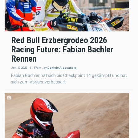
Red Bull Erzbergrodeo 2026
Racing Future: Fabian Bachler
Rennen
Jun 10 2026 - 11:37am
,
by
Daniele Alessandro
Fabian Bachler hat sich bis Checkpoint 14 gekämpft und hat
sich zum Vorjahr verbessert.