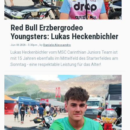
Red Bull Erzbergrodeo
Youngsters: Lukas Heckenbichler
Jun 06 2026 - 5:30pm
,
by
Daniele Alessandro
Lukas Heckenbichler vom MSC Carinthian Juniors Team ist
mit 15 Jahren ebenfalls im Mittelfeld des Starterfeldes am
Sonntag - eine respektable Leistung für das Alter!