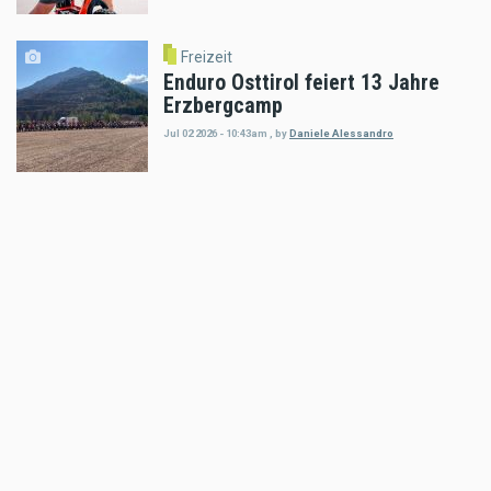
Freizeit
Enduro Osttirol feiert 13 Jahre
Erzbergcamp
Jul 02 2026 - 10:43am
,
by
Daniele Alessandro
Freizeit
Vom spielerischen Glücke am
Fuße des Eisernen Giganten
May 20 2026 - 3:13pm
,
by
Motorradreporter
Freizeit
Red Bull Erzbergrodeo 2026:
Wellness-Tipp für Motorradfahrer
im Asia Spa Leoben
May 10 2026 - 10:34pm
,
by
Karl Katoch