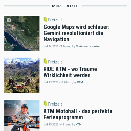
MORE FREIZEIT
Freizeit
Google Maps wird schlauer:
Gemini revolutioniert die
Navigation
Jul 24 2026 - 5:24pm
,
by
Motorradreporter
Freizeit
RIDE KTM - wo Träume
Wirklichkeit werden
Jul 22 2026 - 11:03am
,
by
KTM
Freizeit
KTM Motohall - das perfekte
Ferienprogramm
Jul 15 2026 - 4:11pm
,
by
KTM