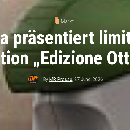
Markt
 präsentiert limi
tion „Edizione Ot
By
MR Presse
,
27 June, 2026