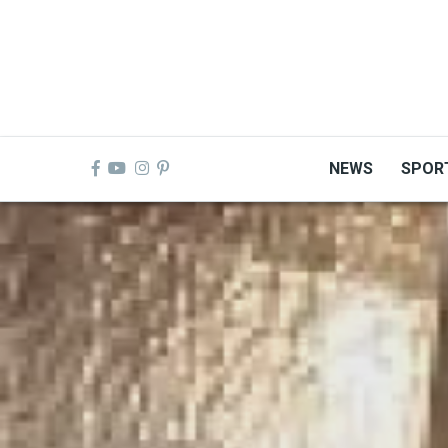
Skip
to
main
content
NEWS
SPOR