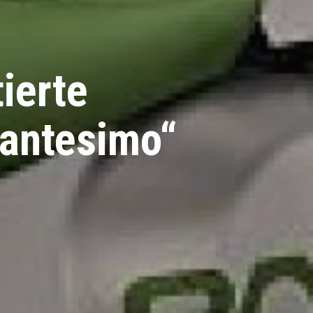
tierte
tantesimo“