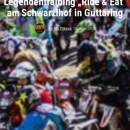
Legendentraining „Ride & Eat“
am Schwarzlhof in Guttaring
By
MR Presse
,
26 June, 2026