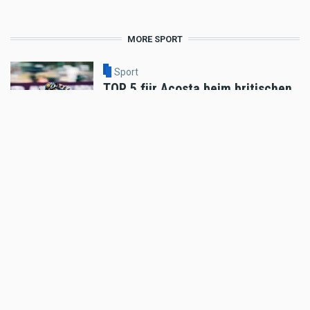
MORE SPORT
Sport
TOP 5 für Acosta beim britischen
MotoGP™
Aug 10 2026 - 7:55am
,
by
KTM
Sport
P6 für Acosta beim
anspruchsvollen britischen
MotoGP™-Sprint
Aug 09 2026 - 12:38pm
,
by
KTM
Sport
Enduro Trophy Straßburg 15./16.
August 2026