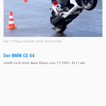
Ray 7.7 Phlipp Schmidt - eTrial - Kini Red Bull
Der BMW CE 04
stellt sich (mit dem Preis von 12.000.- EU ) als
Edelroller dar, ist in Sachen Beschleunigung und
Motorleistung der stärkste, sodass einem beim Cruisen
auch warm ums Herz, Hände und Po wird, da bräuchte
man die Griff- und Sitzheizung gar nicht.