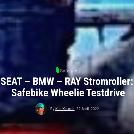
Safebike
SEAT – BMW – RAY Stromroller:
Safebike Wheelie Testdrive
By
Karl Katoch
,
29 April, 2022