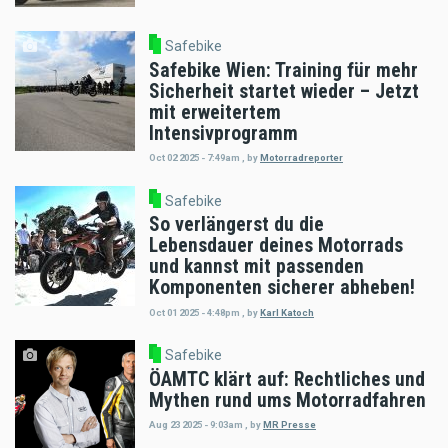
Safebike
Safebike Wien: Training für mehr
Sicherheit startet wieder – Jetzt
mit erweitertem
Intensivprogramm
Oct 02 2025 - 7:49am
,
by
Motorradreporter
Safebike
So verlängerst du die
Lebensdauer deines Motorrads
und kannst mit passenden
Komponenten sicherer abheben!
Oct 01 2025 - 4:48pm
,
by
Karl Katoch
Safebike
ÖAMTC klärt auf: Rechtliches und
Mythen rund ums Motorradfahren
Aug 23 2025 - 9:03am
,
by
MR Presse