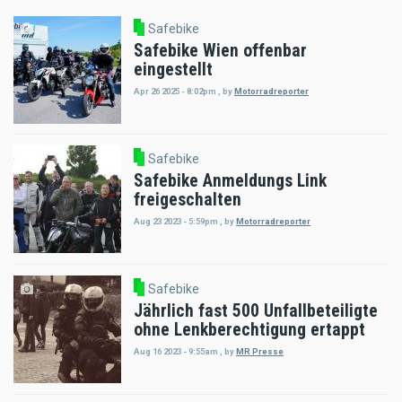
Safebike
Safebike Wien offenbar
eingestellt
Apr 26 2025 - 8:02pm
,
by
Motorradreporter
Safebike
Safebike Anmeldungs Link
freigeschalten
Aug 23 2023 - 5:59pm
,
by
Motorradreporter
Safebike
Jährlich fast 500 Unfallbeteiligte
ohne Lenkberechtigung ertappt
Aug 16 2023 - 9:55am
,
by
MR Presse