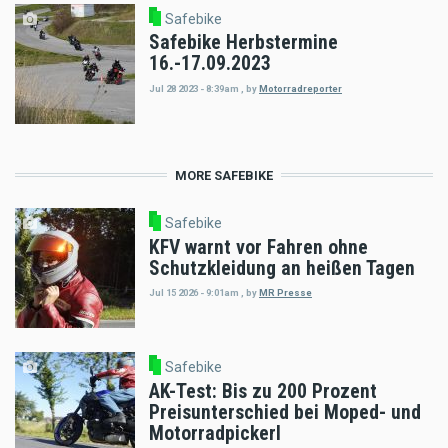
Safebike
Safebike Herbstermine
16.-17.09.2023
Jul 28 2023 - 8:39am
,
by
Motorradreporter
MORE SAFEBIKE
Safebike
KFV warnt vor Fahren ohne
Schutzkleidung an heißen Tagen
Jul 15 2026 - 9:01am
,
by
MR Presse
Safebike
AK-Test: Bis zu 200 Prozent
Preisunterschied bei Moped- und
Motorradpickerl