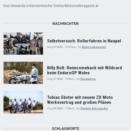
Das leiwande österreichische Online-Motorradmagazin.at
NACHRICHTEN
Selbstversuch: Rollerfahren in Neapel
Aug 07 2026 - 10:07am
,
by
Motorradreporter
Billy Bolt: Renncomeback mit Wildcard
beim EnduroGP Wales
Aug 07 2026 - 7:49am
,
by
Husqvarna
Tobias Ebster mit neuem ZX Moto
Werksvertrag und großen Plänen
Aug 06 2026 - 7:58am
,
by
Daniele Alessandro
SCHLAGWORTE