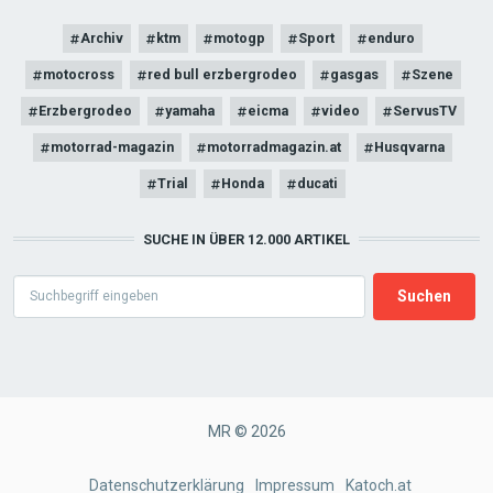
Archiv
ktm
motogp
Sport
enduro
motocross
red bull erzbergrodeo
gasgas
Szene
Erzbergrodeo
yamaha
eicma
video
ServusTV
motorrad-magazin
motorradmagazin.at
Husqvarna
Trial
Honda
ducati
SUCHE IN ÜBER 12.000 ARTIKEL
Search
MR © 2026
FOOTER
Datenschutzerklärung
Impressum
Katoch.at