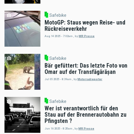
Safebike
MotoGP: Staus wegen Reise- und
Rückreiseverkehr
Aug 14 2025 - 7:02am
,
by
MR Presse
Safebike
Bär gefüttert: Das letzte Foto von
Omar auf der Transfăgărășan
Jul 05 2025 - 8:39am
,
by
Motorradreporter
Safebike
Wer ist verantwortlich für den
Stau auf der Brennerautobahn zu
Pfingsten ?
Jun 16 2025 - 8:20am
,
by
MR Presse