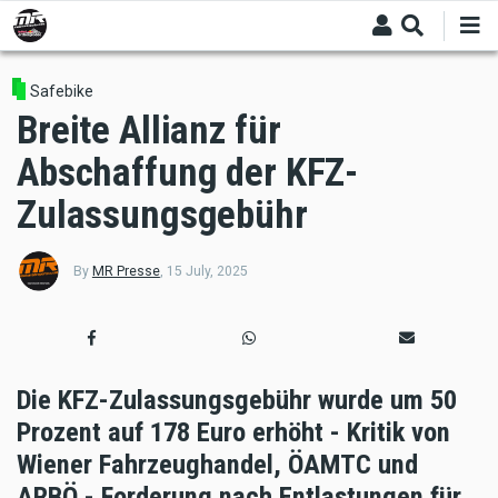
Skip
to
main
content
Safebike
Breite Allianz für
Abschaffung der KFZ-
Zulassungsgebühr
By
MR Presse
,
15 July, 2025
Die KFZ-Zulassungsgebühr wurde um 50
Prozent auf 178 Euro erhöht - Kritik von
Wiener Fahrzeughandel, ÖAMTC und
ARBÖ - Forderung nach Entlastungen für