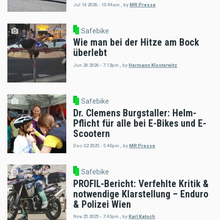
Jul 14 2026 - 10:44am
,
by
MR Presse
Safebike
Wie man bei der Hitze am Bock
überlebt
Jun 26 2026 - 7:12pm
,
by
Hermann Klosterwitz
Safebike
Dr. Clemens Burgstaller: Helm-
Pflicht für alle bei E-Bikes und E-
Scootern
Dec 02 2025 - 5:40pm
,
by
MR Presse
Safebike
PROFIL-Bericht: Verfehlte Kritik &
notwendige Klarstellung – Enduro
& Polizei Wien
Nov 25 2025 - 7:43pm
,
by
Karl Katoch