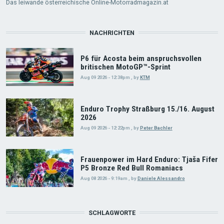
Das leiwande österreichische Online-Motorradmagazin.at
NACHRICHTEN
P6 für Acosta beim anspruchsvollen
britischen MotoGP™-Sprint
Aug 09 2026 - 12:38pm
,
by
KTM
Enduro Trophy Straßburg 15./16. August
2026
Aug 09 2026 - 12:22pm
,
by
Peter Bachler
Frauenpower im Hard Enduro: Tjaša Fifer
P5 Bronze Red Bull Romaniacs
Aug 08 2026 - 9:19am
,
by
Daniele Alessandro
SCHLAGWORTE