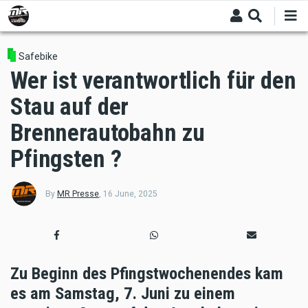
Skip
to
main
content
Safebike
Wer ist verantwortlich für den
Stau auf der
Brennerautobahn zu
Pfingsten ?
By
MR Presse
,
16 June, 2025
Zu Beginn des Pfingstwochenendes kam
es am Samstag, 7. Juni zu einem