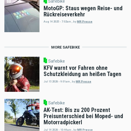
Safebike
MotoGP: Staus wegen Reise- und
Rückreiseverkehr
Aug 14 2025 - 7:02am
,
by
MR Presse
MORE SAFEBIKE
Safebike
KFV warnt vor Fahren ohne
Schutzkleidung an heißen Tagen
Jul 15 2026 - 9:01am
,
by
MR Presse
Safebike
AK-Test: Bis zu 200 Prozent
Preisunterschied bei Moped- und
Motorradpickerl
Jul 14 2026 - 10:44am
,
by
MR Presse