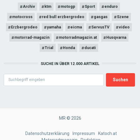
Archiv
ktm
motogp
Sport
enduro
motocross
red bull erzbergrodeo
gasgas
Szene
Erzbergrodeo
yamaha
eicma
ServusTV
video
motorrad-magazin
motorradmagazin.at
Husqvarna
Trial
Honda
ducati
SUCHE IN ÜBER 12.000 ARTIKEL
Search
MR © 2026
FOOTER
Datenschutzerklärung
Impressum
Katoch.at
Motorradmagazin
Redaktion