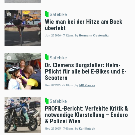
Safebike
Wie man bei der Hitze am Bock
überlebt
Jun 26 2026 - 7:12pm
,
by
Hermann Klosterwitz
Safebike
Dr. Clemens Burgstaller: Helm-
Pflicht für alle bei E-Bikes und E-
Scootern
Dec 02 2025 - 5:40pm
,
by
MR Presse
Safebike
PROFIL-Bericht: Verfehlte Kritik &
notwendige Klarstellung – Enduro
& Polizei Wien
Nov 25 2025 - 7:43pm
,
by
Karl Katoch