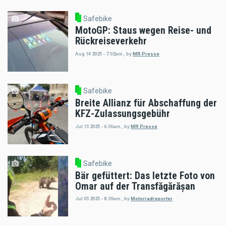
Safebike
MotoGP: Staus wegen Reise- und
Rückreiseverkehr
Aug 14 2025 - 7:02am
,
by
MR Presse
Safebike
Breite Allianz für Abschaffung der
KFZ-Zulassungsgebühr
Jul 15 2025 - 6:56am
,
by
MR Presse
Safebike
Bär gefüttert: Das letzte Foto von
Omar auf der Transfăgărășan
Jul 05 2025 - 8:39am
,
by
Motorradreporter