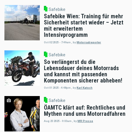
Safebike
Safebike Wien: Training für mehr
Sicherheit startet wieder – Jetzt
mit erweitertem
Intensivprogramm
Oct 02 2025 - 7:49am
,
by
Motorradreporter
Safebike
So verlängerst du die
Lebensdauer deines Motorrads
und kannst mit passenden
Komponenten sicherer abheben!
Oct 01 2025 - 4:48pm
,
by
Karl Katoch
Safebike
ÖAMTC klärt auf: Rechtliches und
Mythen rund ums Motorradfahren
Aug 23 2025 - 9:03am
,
by
MR Presse