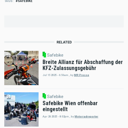
TAGS
SAFEBIKE
RELATED
Safebike
Breite Allianz für Abschaffung der
KFZ-Zulassungsgebühr
Jul 15 2025 - 6:56am
,
by
MR Presse
Safebike
Safebike Wien offenbar
eingestellt
Apr 26 2025 - 8:02pm
,
by
Motorradreporter