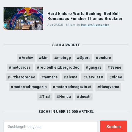
Hard Enduro World Ranking: Red Bull
Romaniacs Finisher Thomas Bruckner
Aug 05 2026 - 8:41am
,
by
Daniele Alessandro
SCHLAGWORTE
Archiv
ktm
motogp
Sport
enduro
motocross
red bull erzbergrodeo
gasgas
Szene
Erzbergrodeo
yamaha
eicma
ServusTV
video
motorrad-magazin
motorradmagazin.at
Husqvarna
Trial
Honda
ducati
SUCHE IN ÜBER 12.000 ARTIKEL
Search