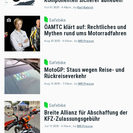
Komponenten sicherer abheben!
Oct 01 2025 - 4:48pm
,
by
Karl Katoch
Safebike
ÖAMTC klärt auf: Rechtliches und
Mythen rund ums Motorradfahren
Aug 23 2025 - 9:03am
,
by
MR Presse
Safebike
MotoGP: Staus wegen Reise- und
Rückreiseverkehr
Aug 14 2025 - 7:02am
,
by
MR Presse
Safebike
Breite Allianz für Abschaffung der
KFZ-Zulassungsgebühr
Jul 15 2025 - 6:56am
,
by
MR Presse