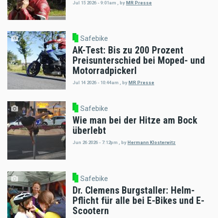
Jul 15 2026 - 9:01am
,
by
MR Presse
Safebike
AK-Test: Bis zu 200 Prozent
Preisunterschied bei Moped- und
Motorradpickerl
Jul 14 2026 - 10:44am
,
by
MR Presse
Safebike
Wie man bei der Hitze am Bock
überlebt
Jun 26 2026 - 7:12pm
,
by
Hermann Klosterwitz
Safebike
Dr. Clemens Burgstaller: Helm-
Pflicht für alle bei E-Bikes und E-
Scootern