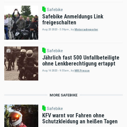
Safebike
Safebike Anmeldungs Link
freigeschalten
Aug 23 2023 - 5:59pm
,
by
Motorradreporter
Safebike
Jährlich fast 500 Unfallbeteiligte
ohne Lenkberechtigung ertappt
Aug 16 2023 - 9:55am
,
by
MR Presse
MORE SAFEBIKE
Safebike
KFV warnt vor Fahren ohne
Schutzkleidung an heißen Tagen