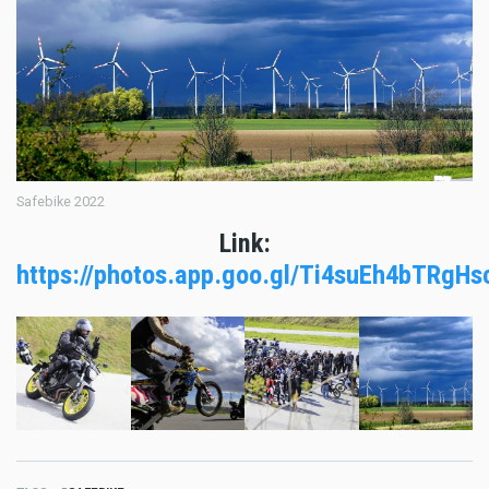
Safebike 2022
Link:
https://photos.app.goo.gl/Ti4suEh4bTRgHs