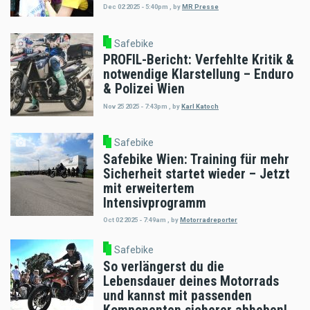
Dec 02 2025 - 5:40pm
,
by
MR Presse
Safebike
PROFIL-Bericht: Verfehlte Kritik &
notwendige Klarstellung – Enduro
& Polizei Wien
Nov 25 2025 - 7:43pm
,
by
Karl Katoch
Safebike
Safebike Wien: Training für mehr
Sicherheit startet wieder – Jetzt
mit erweitertem
Intensivprogramm
Oct 02 2025 - 7:49am
,
by
Motorradreporter
Safebike
So verlängerst du die
Lebensdauer deines Motorrads
und kannst mit passenden