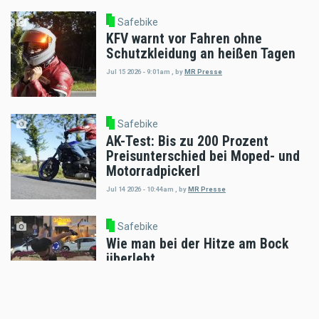
Safebike
KFV warnt vor Fahren ohne
Schutzkleidung an heißen Tagen
Jul 15 2026 - 9:01am
,
by
MR Presse
Safebike
AK-Test: Bis zu 200 Prozent
Preisunterschied bei Moped- und
Motorradpickerl
Jul 14 2026 - 10:44am
,
by
MR Presse
Safebike
Wie man bei der Hitze am Bock
überlebt
Jun 26 2026 - 7:12pm
,
by
Hermann Klosterwitz