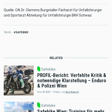
Quelle:
OA Dr. Clemens Burgstaller Facharzt für Unfallchirurgie
und Sportarzt Abteilung für Unfallchirurgie BKH Schwaz
TAGS
SAFEBIKE
RELATED
Safebike
PROFIL-Bericht: Verfehlte Kritik &
notwendige Klarstellung – Enduro
& Polizei Wien
Nov 25 2025 - 7:43pm
,
by
Karl Katoch
Safebike
Safebike Wien: Training für mehr