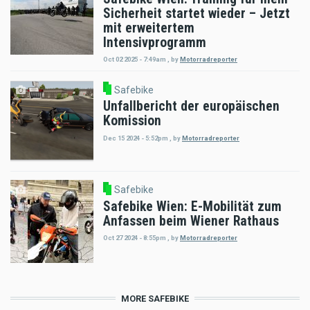
Sicherheit startet wieder – Jetzt
mit erweitertem
Intensivprogramm
Oct 02 2025 - 7:49am
,
by
Motorradreporter
Safebike
Unfallbericht der europäischen
Komission
Dec 15 2024 - 5:52pm
,
by
Motorradreporter
Safebike
Safebike Wien: E-Mobilität zum
Anfassen beim Wiener Rathaus
Oct 27 2024 - 8:55pm
,
by
Motorradreporter
MORE SAFEBIKE