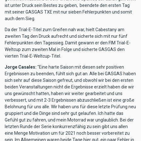
ist unter Druck sein Bestes zu geben, beendete den ersten Tag
mit seiner GASGAS TXE mit nur sieben Fehlerpunkten und somit
auch dem Sieg.
Da der Trial-E-Titel zum Greifen nah war, hielt Cabestany am
zweiten Tag den Druck aufrecht und sicherte sich mit nur fünf
Fehlerpunkten den Tagessieg. Damit gewann er den FIM Trial-E-
Weltcup zum zweiten Mal in Folge und sicherte GASGAS den
vierten Trial-E-Weltcup-Titel.
Jorge Casales:
"Eine harte Saison mit diesen sehr positiven
Ergebnissen zu beenden, fühlt sich gut an. Alle bei GASGAS haben
sich sehr auf diese Saison gefreut, und obwohl wir bei den ersten
beiden Veranstaltungen nicht die Ergebnisse erzielt haben die wir
uns gewünscht hatten, haben wir weiter gearbeitet und uns
verbessert, und mit 2-3 Ergebnissen abzuschließen ist eine große
Belohnung für uns alle. Wir haben uns für diese letzte Prüfung neu
gruppiert und die Dinge sind sehr gut gelaufen. Ich hatte das
Gefühl gut zu fahren, und mein Motorrad war unglaublich. Bei der
letzten Runde der Serie konkurrenzfähig zu sein gibt uns allen
eine Menge Motivation um für 2021 noch besser vorbereitet zu
sein. Im Allgemeinen waren beide Tage hier gut, ein paar Fehler in