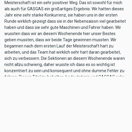
Meisterschaft ist ein sehr positiver Weg. Das ist sowohl für mich
als auch für GASGAS ein großartiges Ergebnis. Wir hatten dieses
Jahr eine sehr starke Konkurrenz, sie haben uns in der ersten
Runde wirklich gezeigt dass sie in der Nebensaison viel gearbeitet
haben und dass sie sehr gute Maschinen und Fahrer haben. Wir
wussten dass wir an diesem Wochenende hier unser Bestes
geben mussten, dass wir beide Tage gewinnen mussten. Wir
begannen nach dem ersten Lauf der Meisterschaft hart zu
arbeiten, und das Team hat wirklich sehr hart daran gearbeitet,
sich zu verbessern. Die Sektionen an diesem Wochenende waren
nicht allzu schwierig, daher wusste ich dass es so wichtig ist
konzentriert zu sein und konsequent und ohne dumme Fehler zu
fahren. Diesen Titel zu behalten, bedeutet mir und GASGAS sehr
viel".
Results: FIM Trial World Championship 2020, Round 4
TrialGP – day 1
1. Toni Bou (Montesa) 39; 2. Jorge Casales (GASGAS) 61; 3. Jaime
Busto (Vertigo) 66; 4. Takahisa Fujinami (Montesa) 70; 5. Jeroni
Fajardo (Sherco) 73; 6. Marchelli Gabriel (Montesa) 73… 8. Miquel
Gelabert (GASGAS) 79