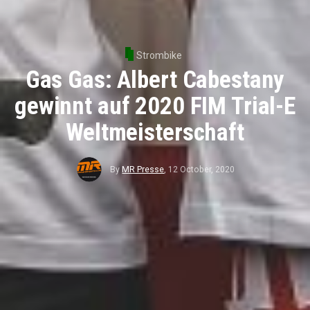
Strombike
Gas Gas: Albert Cabestany
gewinnt auf 2020 FIM Trial-E
Weltmeisterschaft
By
MR Presse
,
12 October, 2020