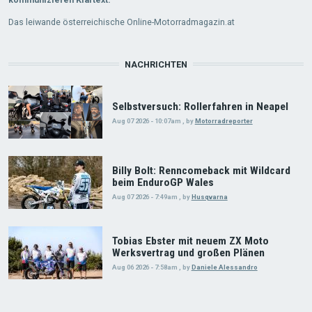
Das leiwande österreichische Online-Motorradmagazin.at
NACHRICHTEN
Selbstversuch: Rollerfahren in Neapel
Aug 07 2026 - 10:07am
,
by
Motorradreporter
Billy Bolt: Renncomeback mit Wildcard
beim EnduroGP Wales
Aug 07 2026 - 7:49am
,
by
Husqvarna
Tobias Ebster mit neuem ZX Moto
Werksvertrag und großen Plänen
Aug 06 2026 - 7:58am
,
by
Daniele Alessandro