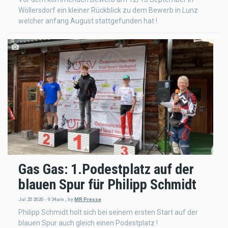
Wöllersdorf ein kleiner Rückblick zu dem Bewerb in Lunz
welcher anfang August stattgefunden hat !
Gas Gas: 1.Podestplatz auf der
blauen Spur für Philipp Schmidt
Jul 25 2020 - 9:34am
,
by
MR Presse
Philipp Schmidt holt sich bei seinem ersten Start auf der
blauen Spur auch gleich einen Podestplatz !