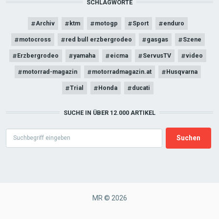
SCHLAGWORTE
Archiv
ktm
motogp
Sport
enduro
motocross
red bull erzbergrodeo
gasgas
Szene
Erzbergrodeo
yamaha
eicma
ServusTV
video
motorrad-magazin
motorradmagazin.at
Husqvarna
Trial
Honda
ducati
SUCHE IN ÜBER 12.000 ARTIKEL
Search
MR © 2026