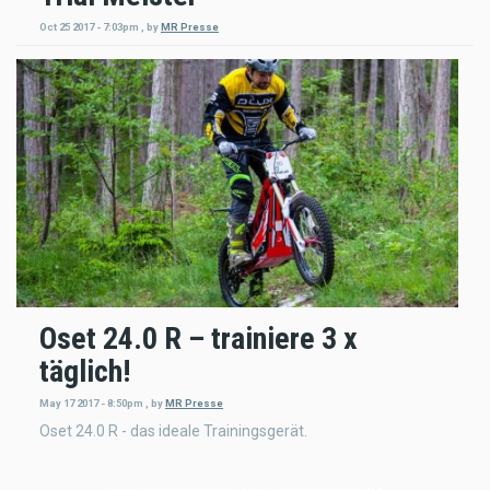
Oct 25 2017 - 7:03pm
,
by
MR Presse
Oset 24.0 R – trainiere 3 x
täglich!
May 17 2017 - 8:50pm
,
by
MR Presse
Oset 24.0 R - das ideale Trainingsgerät.