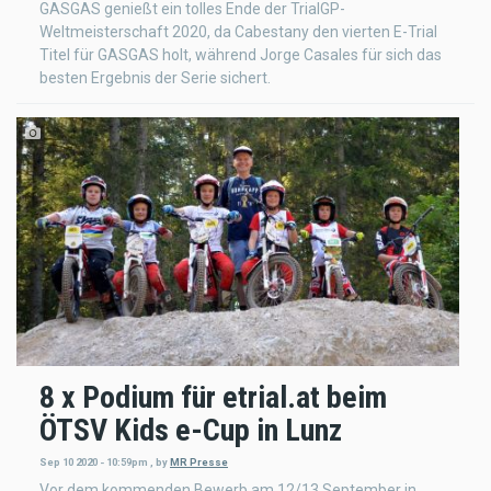
GASGAS genießt ein tolles Ende der TrialGP-
Weltmeisterschaft 2020, da Cabestany den vierten E-Trial
Titel für GASGAS holt, während Jorge Casales für sich das
besten Ergebnis der Serie sichert.
8 x Podium für etrial.at beim
ÖTSV Kids e-Cup in Lunz
Sep 10 2020 - 10:59pm
,
by
MR Presse
Vor dem kommenden Bewerb am 12/13 September in