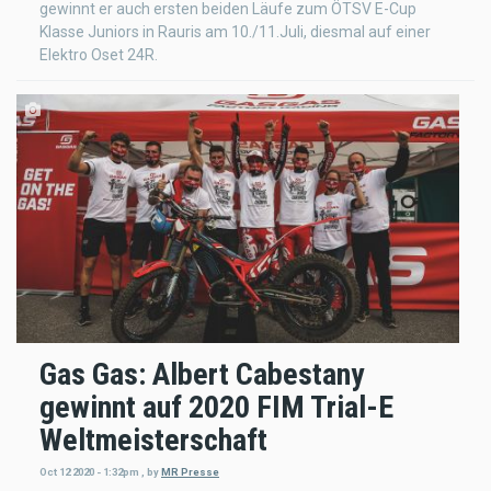
gewinnt er auch ersten beiden Läufe zum ÖTSV E-Cup
Klasse Juniors in Rauris am 10./11.Juli, diesmal auf einer
Elektro Oset 24R.
Gas Gas: Albert Cabestany
gewinnt auf 2020 FIM Trial-E
Weltmeisterschaft
Oct 12 2020 - 1:32pm
,
by
MR Presse