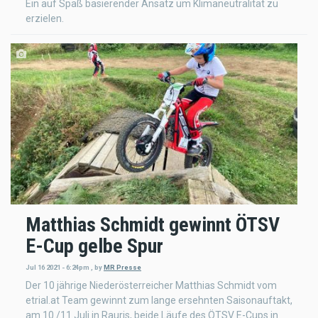
Ein auf Spaß basierender Ansatz um Klimaneutralität zu
erzielen.
Matthias Schmidt gewinnt ÖTSV
E-Cup gelbe Spur
Jul 16 2021 - 6:24pm
,
by
MR Presse
Der 10 jährige Niederösterreicher Matthias Schmidt vom
etrial.at Team gewinnt zum lange ersehnten Saisonauftakt,
am 10./11.Juli in Rauris, beide Läufe des ÖTSV E-Cups in