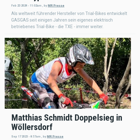
Feb 23 2024 - 11:02am
,
by
MR Presse
Als weltweit führender Hersteller von Trial-Bikes entwickelt
GASGAS seit einigen Jahren sein eigenes elektrisch
betriebenes Trial-Bike - die TXE - immer weiter.
Matthias Schmidt Doppelsieg in
Wöllersdorf
Sep 17 2023 - 8:57am
,
by
MR Presse