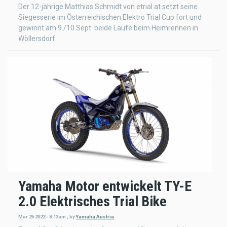
Der 12-jährige Matthias Schmidt von etrial.at setzt seine
Siegesserie im Österreichischen Elektro Trial Cup fort und
gewinnt am 9./10.Sept. beide Läufe beim Heimrennen in
Wöllersdorf.
Yamaha Motor entwickelt TY-E
2.0 Elektrisches Trial Bike
Mar 26 2022 - 8:13am
,
by
Yamaha Austria