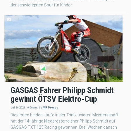
der schwierigsten Spur für Kinder.
GASGAS Fahrer Philipp Schmidt
gewinnt ÖTSV Elektro-Cup
Jul 16 2021 - 6:06pm
,
by
MR Presse
Die ersten beiden Läufe in der Trial Junioren Meisterschaft
hat der 14-jährige Niederösterreicher Philipp Schmidt auf
GASGAS TXT 125 Racing gewonnen. Drei Wochen danach