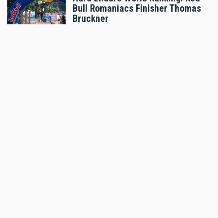
Bull Romaniacs Finisher Thomas
Bruckner
Aug 05 2026 - 8:41am
,
by
Daniele Alessandro
Sport
Hard Enduro World Ranking:
Lorenz Steinkellner mit
Podiumsplatzierung bei Red Bull
Romaniacs
Aug 05 2026 - 8:24am
,
by
Daniele Alessandro
Sport
Pol Espargaro wird Maverick
Vinales beim GP von
Grossbritannien ersetzen
Aug 04 2026 - 6:18pm
,
by
KTM
Sport
Enduro4Kids RedBullRing 2026