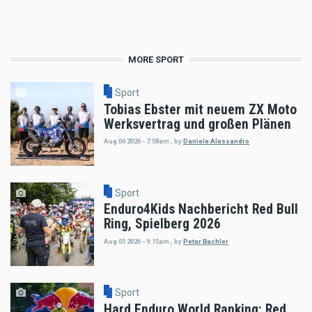
MORE SPORT
Sport
Tobias Ebster mit neuem ZX Moto
Werksvertrag und großen Plänen
Aug 06 2026 - 7:58am
,
by
Daniele Alessandro
Sport
Enduro4Kids Nachbericht Red Bull
Ring, Spielberg 2026
Aug 05 2026 - 9:15am
,
by
Peter Bachler
Sport
Hard Enduro World Ranking: Red