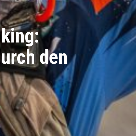
king:
durch den