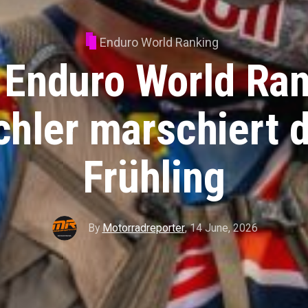
Enduro World Ranking
 Enduro World Ran
chler marschiert 
Frühling
By
Motorradreporter
,
14 June, 2026