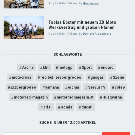
Aug 07 2026 - 7:49am
,
by
Husqvarna
Tobias Ebster mit neuem ZX Moto
Werksvertrag und großen Plänen
Aug 06 2026 - 7:58am
,
by
Daniele Alessandro
SCHLAGWORTE
Archiv
ktm
motogp
Sport
enduro
motocross
red bull erzbergrodeo
gasgas
Szene
Erzbergrodeo
yamaha
eicma
ServusTV
video
motorrad-magazin
motorradmagazin.at
Husqvarna
Trial
Honda
ducati
SUCHE IN ÜBER 12.000 ARTIKEL
Search