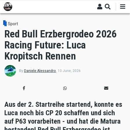
Skip
to
main
content
Sport
Red Bull Erzbergrodeo 2026
Racing Future: Luca
Kropitsch Rennen
By
Daniele Alessandro
,
10 June, 2026
Aus der 2. Startreihe startend, konnte es
Luca noch bis CP 20 schaffen und sich
auf P63 vorarbeiten - und hat die Matura
bestanden! Red Bull Erzbergrodeo ist