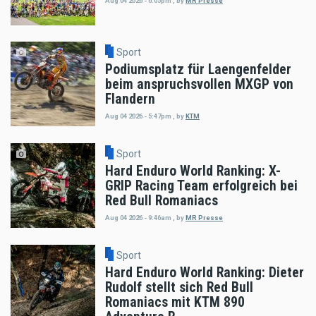
Aug 04 2026 - 6:05pm
,
by
MR Presse
Sport
Podiumsplatz für Laengenfelder
beim anspruchsvollen MXGP von
Flandern
Aug 04 2026 - 5:47pm
,
by
KTM
Sport
Hard Enduro World Ranking: X-
GRIP Racing Team erfolgreich bei
Red Bull Romaniacs
Aug 04 2026 - 9:46am
,
by
MR Presse
Sport
Hard Enduro World Ranking: Dieter
Rudolf stellt sich Red Bull
Romaniacs mit KTM 890