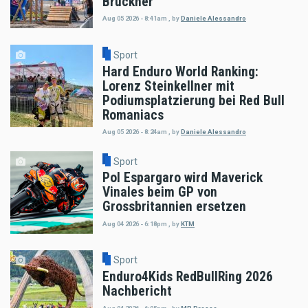
Bruckner
Aug 05 2026 - 8:41am
,
by
Daniele Alessandro
Sport
Hard Enduro World Ranking:
Lorenz Steinkellner mit
Podiumsplatzierung bei Red Bull
Romaniacs
Aug 05 2026 - 8:24am
,
by
Daniele Alessandro
Sport
Pol Espargaro wird Maverick
Vinales beim GP von
Grossbritannien ersetzen
Aug 04 2026 - 6:18pm
,
by
KTM
Sport
Enduro4Kids RedBullRing 2026
Nachbericht