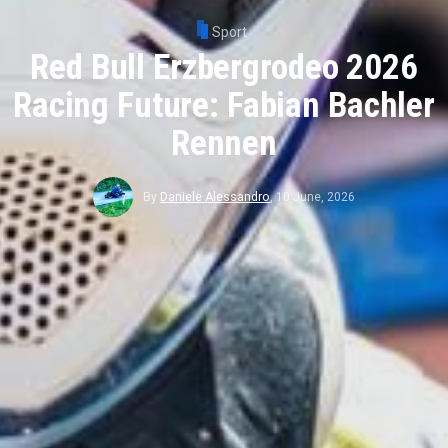
Sport
Red Bull Erzbergrodeo 2026
Racing Future: Fabian Bachler
Rennen
By
Daniele Alessandro
,
10 June, 2026