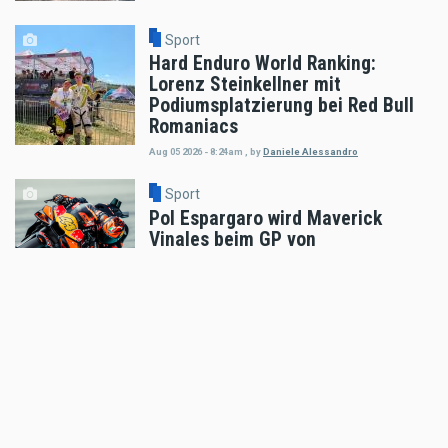
Sport
Hard Enduro World Ranking:
Lorenz Steinkellner mit
Podiumsplatzierung bei Red Bull
Romaniacs
Aug 05 2026 - 8:24am
,
by
Daniele Alessandro
Sport
Pol Espargaro wird Maverick
Vinales beim GP von
Grossbritannien ersetzen
Aug 04 2026 - 6:18pm
,
by
KTM
Sport
Enduro4Kids RedBullRing 2026
Nachbericht
Aug 04 2026 - 6:05pm
,
by
MR Presse