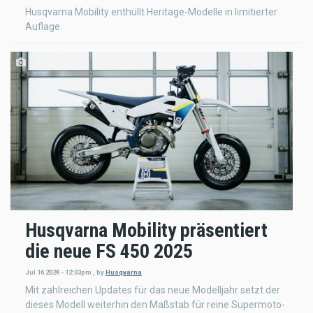
Husqvarna Mobility enthüllt Heritage-Modelle in limitierter
Auflage.
Husqvarna Mobility präsentiert
die neue FS 450 2025
Jul 16 2024 - 12:03pm
,
by
Husqvarna
Mit zahlreichen Updates für das neue Modelljahr setzt der
dieses Modell weiterhin den Maßstab für reine Supermoto-