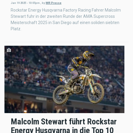
Jan 19 2025 - 10:05pm
,
by
MR Presse
Rockstar Energy Husqvarna Factory Racing Fahrer Malcolm
Stewart fuhr in der zweiten Runde der AMA Supercross
Meisterschaft 2025 in San Diego auf einen soliden siebten
Platz.
Malcolm Stewart führt Rockstar
Energy Husqvarna in die Top 10