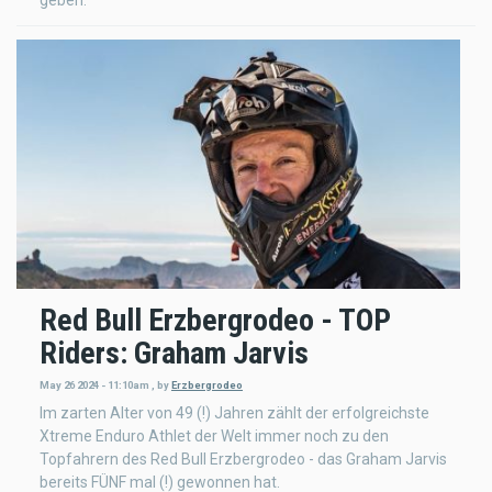
Red Bull Erzbergrodeo - TOP
Riders: Graham Jarvis
May 26 2024 - 11:10am
,
by
Erzbergrodeo
Im zarten Alter von 49 (!) Jahren zählt der erfolgreichste
Xtreme Enduro Athlet der Welt immer noch zu den
Topfahrern des Red Bull Erzbergrodeo - das Graham Jarvis
bereits FÜNF mal (!) gewonnen hat.