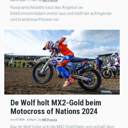
Nov 05 2024 - 7:11am
,
by
MR Presse
Husqvarna Mobility baut das Angebot an
Elektromotorrädern weiter aus und stellt die aufregende
und brandneue Pioneer vor.
De Wolf holt MX2-Gold beim
Motocross of Nations 2024
Oct 07 2024 - 8:39pm
,
by
MR Presse
Kay de Wolf holte sich die MX2 Gold Plate und verhalf dem