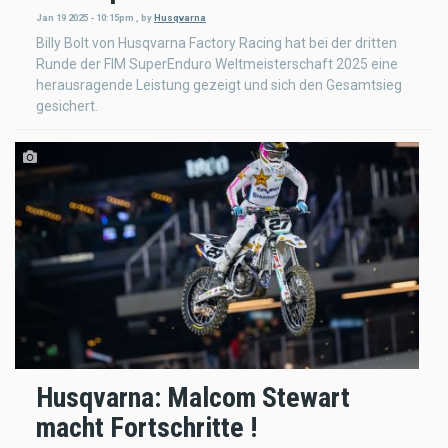
Jan 19 2025 - 10:15pm
,
by
Husqvarna
Billy Bolt von Husqvarna Factory Racing hat bei der dritten
Runde der FIM SuperEnduro Weltmeisterschaft 2025 eine
herausragende Leistung gezeigt und sich den Gesamtsieg
gesichert.
Husqvarna: Malcom Stewart
macht Fortschritte !