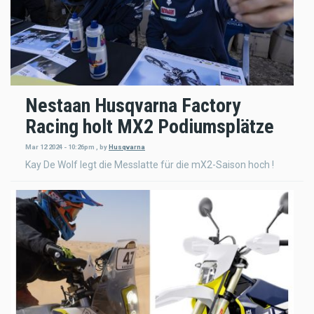
Nestaan Husqvarna Factory
Racing holt MX2 Podiumsplätze
Mar 12 2024 - 10:26pm
,
by
Husqvarna
Kay De Wolf legt die Messlatte für die mX2-Saison hoch !