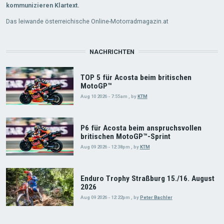
kommunizieren Klartext.
Das leiwande österreichische Online-Motorradmagazin.at
NACHRICHTEN
TOP 5 für Acosta beim britischen
MotoGP™
Aug 10 2026 - 7:55am
,
by
KTM
P6 für Acosta beim anspruchsvollen
britischen MotoGP™-Sprint
Aug 09 2026 - 12:38pm
,
by
KTM
Enduro Trophy Straßburg 15./16. August
2026
Aug 09 2026 - 12:22pm
,
by
Peter Bachler