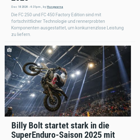
Dec 18 2024 - 4:31pm
,
by
Husqvarna
Die FC 250 und FC 450 Factory Edition sind mit
fortschrittlicher Technologie und rennerprobten
Komponenten ausgestattet, um konkurrenzlose Leistung
zu liefern.
Billy Bolt startet stark in die
SuperEnduro-Saison 2025 mit