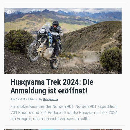
Husqvarna Trek 2024: Die
Anmeldung ist eröffnet!
Apr 17 2024 - 8:44am
,
by
Husqvarna
Für stolze Besitzer der Norden 901, Norden 901 Expedition,
701 Enduro und 701 Enduro LR ist die Husqvarna Trek 2024
ein Ereignis, das man nicht verpassen sollte.