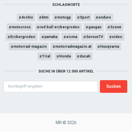
SCHLAGWORTE
Archiv
ktm
motogp
Sport
enduro
motocross
red bull erzbergrodeo
gasgas
Szene
Erzbergrodeo
yamaha
eicma
ServusTV
video
motorrad-magazin
motorradmagazin.at
Husqvarna
Trial
Honda
ducati
SUCHE IN ÜBER 12.000 ARTIKEL
Search
MR © 2026