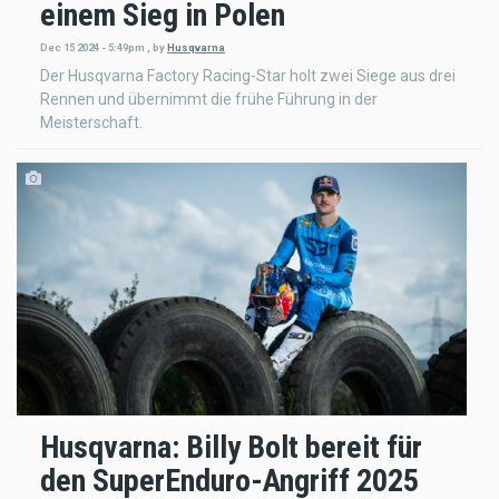
einem Sieg in Polen
Dec 15 2024 - 5:49pm
,
by
Husqvarna
Der Husqvarna Factory Racing-Star holt zwei Siege aus drei
Rennen und übernimmt die frühe Führung in der
Meisterschaft.
Husqvarna: Billy Bolt bereit für
den SuperEnduro-Angriff 2025