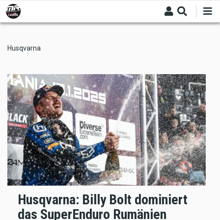
Skip
to
main
content
Husqvarna
Husqvarna: Billy Bolt dominiert
das SuperEnduro Rumänien