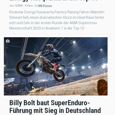
Jan 12 2025 - 3:31pm
,
by
MR Presse
Rockstar Energy Husqvarna Factory Racing Fahrer Malcolm
Stewart ließ einen dramatischen Sturz im Heat Race hinter
sich und fuhr in der ersten Runde der AMA Supercross
Meisterschaft 2025 in Anaheim 1 in die Top 10.
Billy Bolt baut SuperEnduro-
Führung mit Sieg in Deutschland