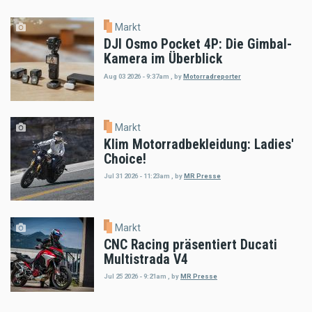
Markt
DJI Osmo Pocket 4P: Die Gimbal-
Kamera im Überblick
Aug 03 2026 - 9:37am
,
by
Motorradreporter
Markt
Klim Motorradbekleidung: Ladies'
Choice!
Jul 31 2026 - 11:23am
,
by
MR Presse
Markt
CNC Racing präsentiert Ducati
Multistrada V4
Jul 25 2026 - 9:21am
,
by
MR Presse