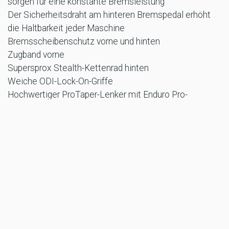
sorgen für eine konstante Bremsleistung
Der Sicherheitsdraht am hinteren Bremspedal erhöht
die Haltbarkeit jeder Maschine
Bremsscheibenschutz vorne und hinten
Zugband vorne
Supersprox Stealth-Kettenrad hinten
Weiche ODI-Lock-On-Griffe
Hochwertiger ProTaper-Lenker mit Enduro Pro-
Lenkerpolster
Michelin Enduro-Reifen
Die Modelle 2026 TE 300 Pro und FE 350 Pro sind Euro
5+ homologiert und ab Oktober bei autorisierten
Husqvarna Mobility-Händlern erhältlich. Die
Verfügbarkeit kann von Land zu Land variieren.
Ausführliche Informationen zu Preisen und