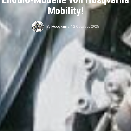
Mobility!
By
Husqvarna
,
12 October, 2025